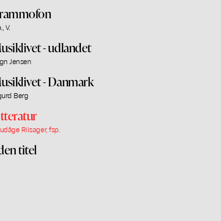
rammofon
., V.
usiklivet - udlandet
gn Jensen
usiklivet - Danmark
gurd Berg
itteratur
udåge Riisager, fsp.
den titel