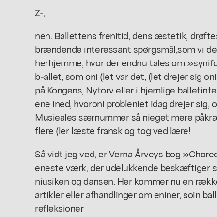
Z-,
nen. Ballettens frenitid, dens æstetik, drøftes
brændende interessant spørgsmål,som vi des
herhjemme, hvor der endnu tales om »synifo
b-allet, som oni (let var det, (let drejer sig oni
på Kongens, Nytorv eller i hjemlige balletinte
ene ined, hvoroni probleniet idag drejer sig,
Musieales særnummer så nieget mere påkræ-,,
flere (ler læste fransk og tog ved lære!
Så vidt jeg ved, er Verna Årveys bog »Chore
eneste værk, der udelukkende beskæftiger s
niusiken og dansen. Her kommer nu en rækk
artikler eller afhandlinger om eniner, soin bal
refleksioner