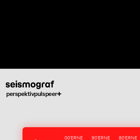
Gå
til
hovedindhold
perspektiv
puls
peer
00'ERNE
90'ERNE
80'ERNE