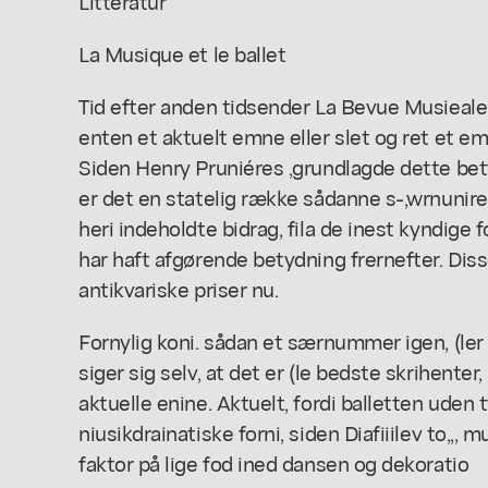
Litteratur
La Musique et le ballet
Tid efter anden tidsender La Bevue Musieale
enten et aktuelt emne eller slet og ret et em
Siden Henry Pruniéres ,grundlagde dette bet
er det en statelig række sådanne s-,wrnunire,
heri indeholdte bidrag, fila de inest kyndige fo
har haft afgørende betydning frernefter. Di
antikvariske priser nu.
Fornylig koni. sådan et særnummer igen, (ler l
siger sig selv, at det er (le bedste skrihenter
aktuelle enine. Aktuelt, fordi balletten uden t
niusikdrainatiske forni, siden Diafiiilev to,,, 
faktor på lige fod ined dansen og dekoratio