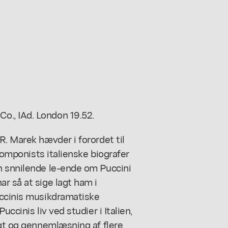
 & Co., IAd. London 19.52.
R. Marek hævder i forordet til
akomponists italienske biografer
n snnilende le-ende om Puccini
r så at sige lagt ham i
uccinis musikdramatiske
ccinis liv ved studier i Italien,
igt og gennemlæsning af flere