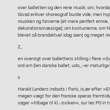
over balletten og den rene niusik; oni, hvor
Givad enliver choreograf burde vide, men hyppi
niusiken og farverne (et inere perifert emne,
dekorationsinæssige); om kostunierne, om N
blevet så brandaktuel idag iaen) og meget nier
Z,,
en oversigt over ballettens stilling i flere »I)a
ord om (len danske ballet, udo,,,~er maturligv
s
Harald Landers indsats i Paris, is,ær efter »E
megen vægt for den franske operas fremtidige 
søger »tilbage til kl,-,issikeii«, sur les P0 in t