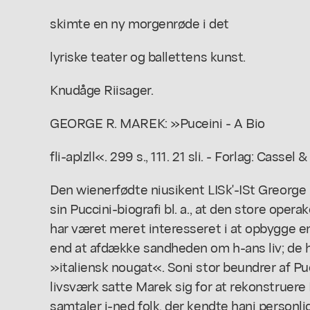
skimte en ny morgenrøde i det
lyriske teater og ballettens kunst.
Knudåge Riisager.
GEORGE R. MAREK: »Puceini - A Bio
fli-aplzll«. 299 s., 111. 21 sli. - Forlag: Cassel
Den wienerfødte niusikent LISk'-ISt Greorge 
sin Puccini-biografi bl. a., at den store oper
har været meret interesseret i at opbygge e
end at afdække sandheden om h-ans liv; de ha
»italiensk nougat«. Soni stor beundrer af P
livsværk satte Marek sig for at rekonstruere Pu
samtaler i-ned folk, der kendte hani personl