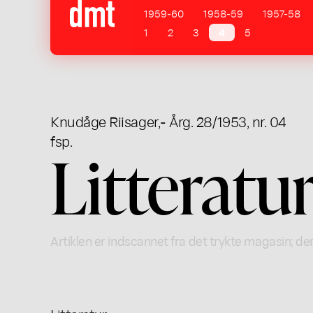
1959-60
1958-59
1957-58
1
2
3
4
5
Knudåge Riisager
,
- Årg. 28/1953, nr. 04
fsp.
Litteratu
Artiklen er indscannet fra det trykte magasin; der