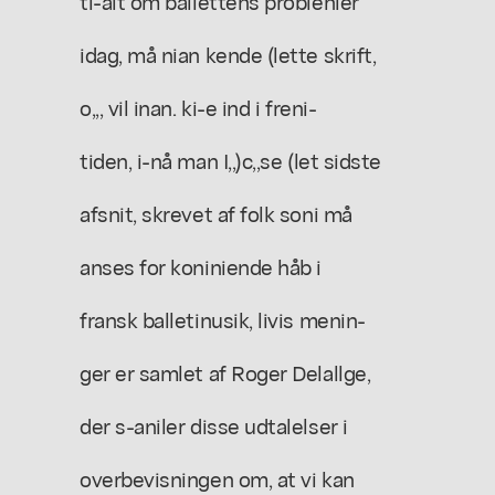
ti-alt om ballettens problenier
idag, må nian kende (lette skrift,
o,,, vil inan. ki-e ind i freni-
tiden, i-nå man I,,)c,,se (let sidste
afsnit, skrevet af folk soni må
anses for koniniende håb i
fransk balletinusik, livis menin-
ger er samlet af Roger Delallge,
der s-aniler disse udtalelser i
overbevisningen om, at vi kan