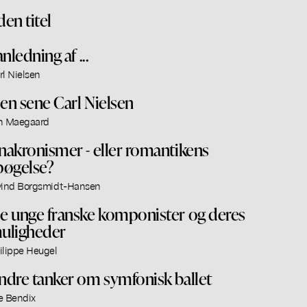
den titel
anledning af ...
rl Nielsen
en sene Carl Nielsen
n Maegaard
nakronismer - eller romantikens
pøgelse?
vind Borgsmidt-Hansen
e unge franske komponister og deres
uligheder
ilippe Heugel
ndre tanker om symfonisk ballet
e Bendix