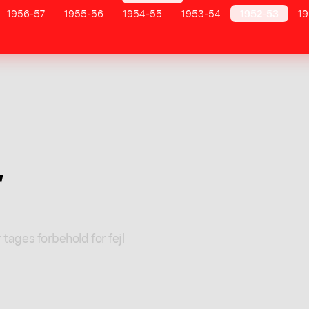
1956-57
1955-56
1954-55
1953-54
1952-53
19
r
 tages forbehold for fejl