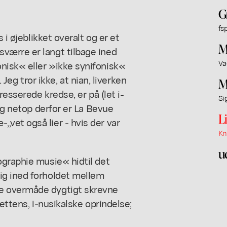
G
fsp
 i øjeblikket overalt og er et
M
værre er langt tilbage ined
Va
nisk« eller »ikke synifonisk«
. Jeg tror ikke, at nian, liverken
M
resserede kredse, er på (let i-
Si
 og netop derfor er La Bevue
L
vet også lier - hvis der var
Kn
u
ographie musie« hidtil det
ig ined forholdet mellem
e overmåde dygtigt skrevne
lettens, i-nusikalske oprindelse;