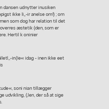
dan dansen udnytter inusiken
gst ikke li,,-ir anelse om!) ; om
 men som dog har relation til det
overres æstetik (den, som er
e. Hertil k oninier
lletl,,-in(Ie« idag - inen ikke eet
is
tude«, soni nian tillægger
udvikling, (,len, der så at sige
s.