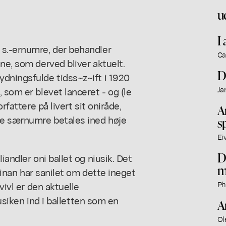
u
I 
 s.-ernumre, der behandler
Ca
ne, som derved bliver aktuelt.
D
ydningsfulde tidss~z~ift i 1920
 som er blevet lanceret - og (le
Ja
rfattere på livert sit oniråde,
A
sse særnumre betales ined høje
s
Ei
D
iandler oni ballet og niusik. Det
m
, inan har sanilet om dette ineget
vivl er den aktuelle
Ph
musiken ind i balletten som en
A
Ol