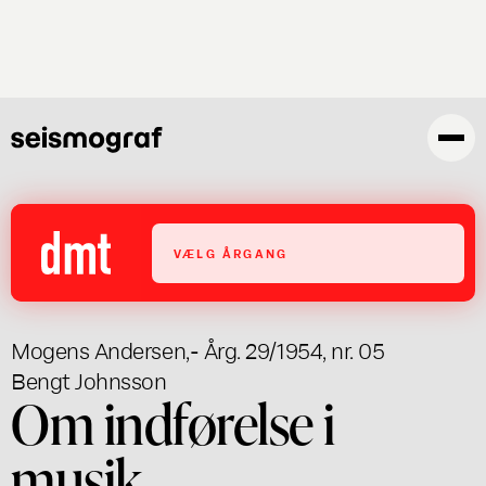
Gå
til
hovedindhold
VÆLG ÅRGANG
Mogens Andersen
,
- Årg. 29/1954, nr. 05
Bengt Johnsson
Om indførelse i
musik