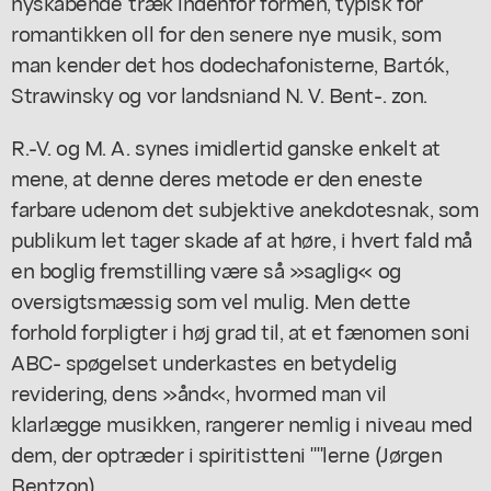
nyskabende' træk indenfor formen, typisk for
romantikken oll for den senere nye musik, som
man kender det hos dodechafonisterne, Bartók,
Strawinsky og vor landsniand N. V. Bent-. zon.
R.-V. og M. A. synes imidlertid ganske enkelt at
mene, at denne deres metode er den eneste
farbare udenom det subjektive anekdotesnak, som
publikum let tager skade af at høre, i hvert fald må
en boglig fremstilling være så »saglig« og
oversigtsmæssig som vel mulig. Men dette
forhold forpligter i høj grad til, at et fænomen soni
ABC- spøgelset underkastes en betydelig
revidering, dens »ånd«, hvormed man vil
klarlægge musikken, rangerer nemlig i niveau med
dem, der optræder i spiritistteni ""lerne (Jørgen
Bentzon).