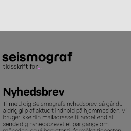
tidsskrift for
...
Nyhedsbrev
Tilmeld dig Seismografs nyhedsbrev; så går du
aldrig glip af aktuelt indhold på hjemmesiden. Vi
bruger ikke din mailadresse til andet end at
sende dig nyhedsbrevet et par gange om
måneden, og vi benytter til formålet tjenesten