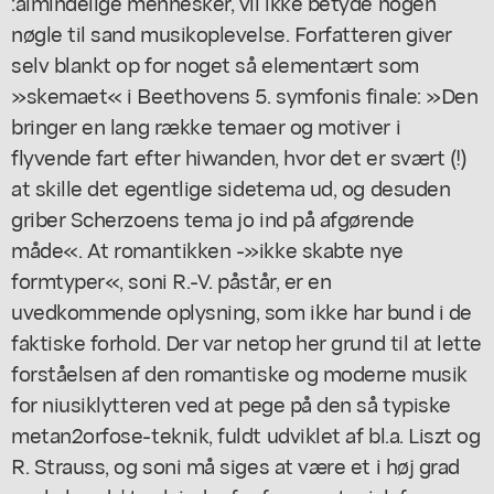
:almindelige mennesker, vil ikke betyde nogen
nøgle til sand musikoplevelse. Forfatteren giver
selv blankt op for noget så elementært som
»skemaet« i Beethovens 5. symfonis finale: »Den
bringer en lang række temaer og motiver i
flyvende fart efter hiwanden, hvor det er svært (!)
at skille det egentlige sidetema ud, og desuden
griber Scherzoens tema jo ind på afgørende
måde«. At romantikken -»ikke skabte nye
formtyper«, soni R.-V. påstår, er en
uvedkommende oplysning, som ikke har bund i de
faktiske forhold. Der var netop her grund til at lette
forståelsen af den romantiske og moderne musik
for niusiklytteren ved at pege på den så typiske
metan2orfose-teknik, fuldt udviklet af bl.a. Liszt og
R. Strauss, og soni må siges at være et i høj grad