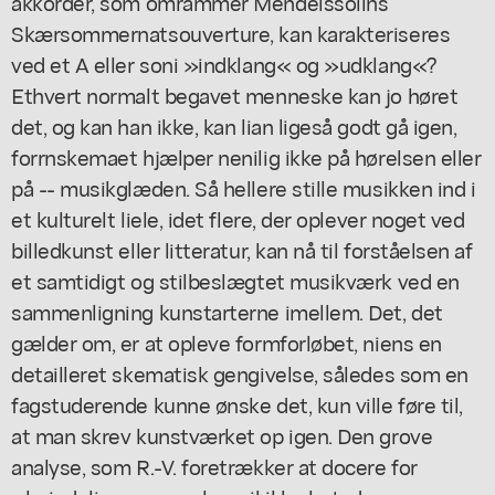
akkorder, som omrammer Mendelssolins
Skærsommernatsouverture, kan karakteriseres
ved et A eller soni »indklang« og »udklang«?
Ethvert normalt begavet menneske kan jo høret
det, og kan han ikke, kan lian ligeså godt gå igen,
forrnskemaet hjælper nenilig ikke på hørelsen eller
på -- musikglæden. Så hellere stille musikken ind i
et kulturelt liele, idet flere, der oplever noget ved
billedkunst eller litteratur, kan nå til forståelsen af
et samtidigt og stilbeslægtet musikværk ved en
sammenligning kunstarterne imellem. Det, det
gælder om, er at opleve formforløbet, niens en
detailleret skematisk gengivelse, således som en
fagstuderende kunne ønske det, kun ville føre til,
at man skrev kunstværket op igen. Den grove
analyse, som R.-V. foretrækker at docere for