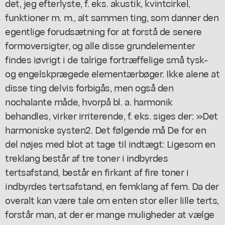
det, jeg efterlyste, f. eks. akustik, kvintcirkel,
funktioner m. m., alt sammen ting, som danner den
egentlige forudsætning for at forstå de senere
formoversigter, og alle disse grundelementer
findes iøvrigt i de talrige fortræffelige små tysk-
og engelskprægede elementærbøger. Ikke alene at
disse ting delvis forbigås, men også den
nochalante måde, hvorpå bl. a. harmonik
behandles, virker irriterende, f. eks. siges der: »Det
harmoniske systen2. Det følgende må De for en
del nøjes med blot at tage til indtægt: Ligesom en
treklang består af tre toner i indbyrdes
tertsafstand, består en firkant af fire toner i
indbyrdes tertsafstand, en femklang af fem. Da der
overalt kan være tale om enten stor eller lille terts,
forstår man, at der er mange muligheder at vælge