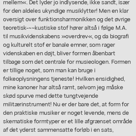
mellem«. Det lyder jo indlysende, ikke sandt, især
for den aldeles ukyndige musiklytter! Men en klar
oversigt over funktionsharmonikken og det øvrige
teoretisk-~~kustiske stof hører altså i følge M.A.
til musikvidenskabens »overdrev«, og da biografi
og kulturelt stof er banale emner, som rager
videnskaben en døjt, bliver formen åbenbart
tilbage som det centrale for musieologen. Formen
er tillige noget, som man kan bruge i
folkeoplysningens tjeneste! Hvilken ensidighed,
mine kanoner har altså ramt, selvom jeg måske
skød spurve med dette tungtvejende
militærinstrument! Nu er der bare det, at form for
den praktiske musiker er noget levende, mens de
skematiske formtyper er et lille afgrænset område
af det yderst sammensatte forløb i en sats,