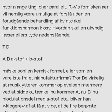
hvor niange ting lol)er parallelt. R.-V.s forniskeniaer
vil nemlig være umulige at forstå uden en
forudgående behandling af kvintcirkel,
funktionsharmonik osv. Hvordan skal en ukyndig
læser ellers tyde nedenstående:
T D
A B a-stof + b-stof
måske soni en kemisk formel, eller som en
vareliste fra et nianufakturfirma? Tror De virkelig,
at musiklytteren kommer oplevelsen mærmere
ved at sidde o., tænke: nu kommer A, nu B, nu
niodulationsdel med a-stof etc., bliver han
»klogere« af at få at vide, at de fire berømte