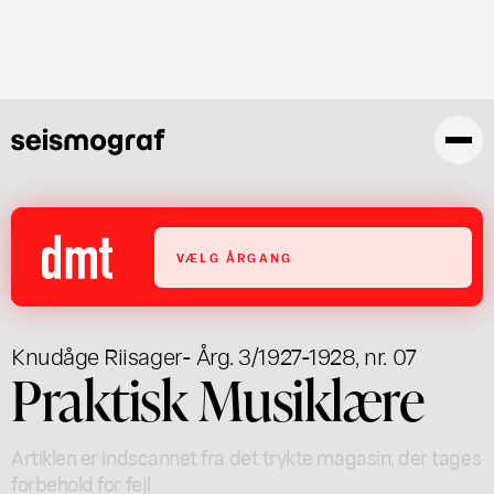
Gå
til
hovedindhold
VÆLG ÅRGANG
Knudåge Riisager
- Årg. 3/1927-1928, nr. 07
Praktisk Musiklære
Artiklen er indscannet fra det trykte magasin; der tages
forbehold for fejl