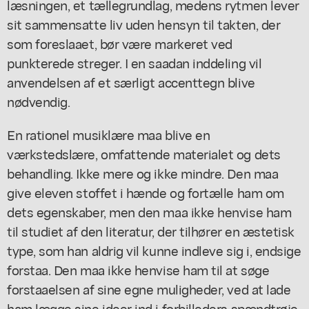
læsningen, et tællegrundlag, medens rytmen lever
sit sammensatte liv uden hensyn til takten, der
som foreslaaet, bør være markeret ved
punkterede streger. I en saadan inddeling vil
anvendelsen af et særligt accenttegn blive
nødvendig.
En rationel musiklære maa blive en
værkstedslære, omfattende materialet og dets
behandling. Ikke mere og ikke mindre. Den maa
give eleven stoffet i hænde og fortælle ham om
dets egenskaber, men den maa ikke henvise ham
til studiet af den literatur, der tilhører en æstetisk
type, som han aldrig vil kunne indleve sig i, endsige
forstaa. Den maa ikke henvise ham til at søge
forstaaelsen af sine egne muligheder, ved at lade
ham lægge sine ideer ind i forbilleders spændtrøje.