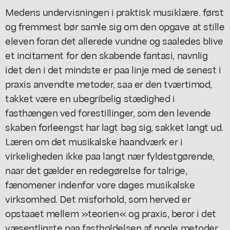
Medens undervisningen i praktisk musiklære. først
og fremmest bør samle sig om den opgave at stille
eleven foran det allerede vundne og saaledes blive
et incitament for den skabende fantasi, navnlig
idet den i det mindste er paa linje med de senest i
praxis anvendte metoder, saa er den tværtimod,
takket være en ubegribelig stædighed i
fasthængen ved forestillinger, som den levende
skaben forleengst har lagt bag sig, sakket langt ud.
Læren om det musikalske haandværk er i
virkeligheden ikke paa langt nær fyldestgørende,
naar det gælder en redegørelse for talrige,
fænomener indenfor vore dages musikalske
virksomhed. Det misforhold, som herved er
opstaaet mellem »teorien« og praxis, beror i det
væsentligste paa fastholdelsen af nogle metoder,