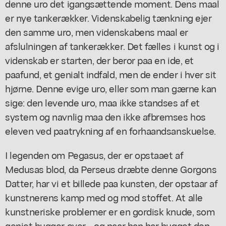
denne uro det igangsættende moment. Dens maal
er nye tankerækker. Videnskabelig tænkning ejer
den samme uro, men videnskabens maal er
afslulningen af tankerækker. Det fælles i kunst og i
videnskab er starten, der beror paa en ide, et
paafund, et genialt indfald, men de ender i hver sit
hjørne. Denne evige uro, eller som man gærne kan
sige: den levende uro, maa ikke standses af et
system og navnlig maa den ikke afbremses hos
eleven ved paatrykning af en forhaandsanskuelse.
I legenden om Pegasus, der er opstaaet af
Medusas blod, da Perseus dræbte denne Gorgons
Datter, har vi et billede paa kunsten, der opstaar af
kunstnerens kamp med og mod stoffet. At alle
kunstneriske problemer er en gordisk knude, som
geniet hugger over - og naar han har hugget den