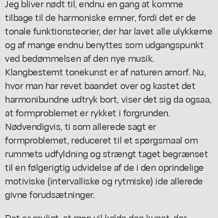
Jeg bliver nødt til, endnu en gang at komme
tilbage til de harmoniske emner, fordi det er de
tonale funktionsteorier, der har lavet alle ulykkerne
og af mange endnu benyttes som udgangspunkt
ved bedømmelsen af den nye musik.
Klangbestemt tonekunst er af naturen amorf. Nu,
hvor man har revet baandet over og kastet det
harmonibundne udtryk bort, viser det sig da ogsaa,
at formproblemet er rykket i forgrunden.
Nødvendigvis, ti som allerede sagt er
formproblemet, reduceret til et spørgsmaal om
rummets udfyldning og strængt taget begrænset
til en følgerigtig udvidelse af de i den oprindelige
motiviske (intervalliske og rytmiske) ide allerede
givne forudsætninger.
Det er muligt, at man vil kalde den kunst, der