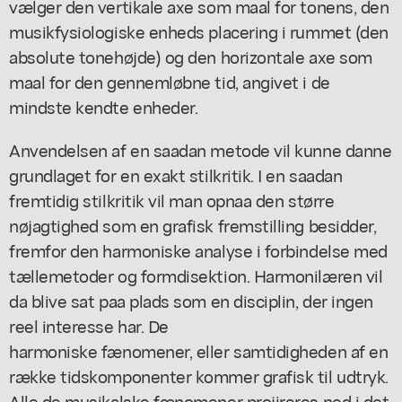
vælger den vertikale axe som maal for tonens, den
musikfysiologiske enheds placering i rummet (den
absolute tonehøjde) og den horizontale axe som
maal for den gennemløbne tid, angivet i de
mindste kendte enheder.
Anvendelsen af en saadan metode vil kunne danne
grundlaget for en exakt stilkritik. I en saadan
fremtidig stilkritik vil man opnaa den større
nøjagtighed som en grafisk fremstilling besidder,
fremfor den harmoniske analyse i forbindelse med
tællemetoder og formdisektion. Harmonilæren vil
da blive sat paa plads som en disciplin, der ingen
reel interesse har. De
harmoniske fænomener, eller samtidigheden af en
række tidskomponenter kommer grafisk til udtryk.
Alle de musikalske fænomener projireres ned i det