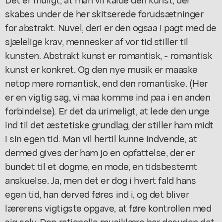
skabes under de her skitserede forudsætninger
for abstrakt. Nuvel, deri er den ogsaa i pagt med de
sjælelige krav, mennesker af vor tid stiller til
kunsten. Abstrakt kunst er romantisk, - romantisk
kunst er konkret. Og den nye musik er maaske
netop mere romantisk, end den romantiske. (Her
er en vigtig sag, vi maa komme ind paa i en anden
forbindelse). Er det da urimeligt, at lede den unge
ind til det æstetiske grundlag, der stiller ham midt
i sin egen tid. Man vil hertil kunne indvende, at
dermed gives der ham jo en opfattelse, der er
bundet til et dogme, en mode, en tidsbestemt
anskuelse. Ja, men det er dog i hvert fald hans
egen tid, han derved føres ind i, og det bliver
lærerens vigtigste opgave, at føre kontrollen med
sig selv. Den rationelle musiklære har desuden det