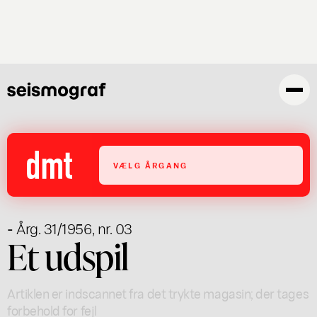
Gå
til
hovedindhold
VÆLG ÅRGANG
- Årg. 31/1956, nr. 03
Et udspil
Artiklen er indscannet fra det trykte magasin; der tages
forbehold for fejl