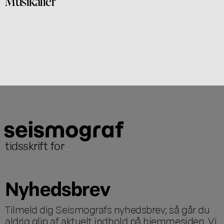
Musikalier
tidsskrift for
...
Nyhedsbrev
Tilmeld dig Seismografs nyhedsbrev; så går du
aldrig glip af aktuelt indhold på hjemmesiden. Vi