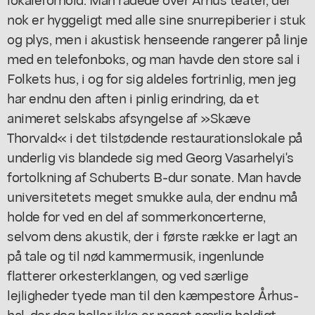
nok er hyggeligt med alle sine snurrepiberier i stuk
og plys, men i akustisk henseende rangerer på linje
med en telefonboks, og man havde den store sal i
Folkets hus, i og for sig aldeles fortrinlig, men jeg
har endnu den aften i pinlig erindring, da et
animeret selskabs afsyngelse af »Skæve
Thorvald« i det tilstødende restaurationslokale på
underlig vis blandede sig med Georg Vasarhelyi's
fortolkning af Schuberts B-dur sonate. Man havde
universitetets meget smukke aula, der endnu må
holde for ved en del af sommerkoncerterne,
selvom dens akustik, der i første række er lagt an
på tale og til nød kammermusik, ingenlunde
flatterer orkesterklangen, og ved særlige
lejligheder tyede man til den kæmpestore Århus-
hal, der dog heller ikke er noget særlig heldigt