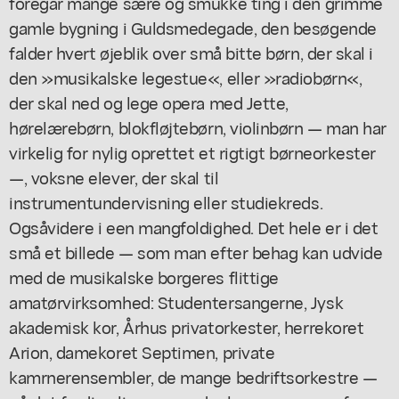
foregår mange sære og smukke ting i den grimme
gamle bygning i Guldsmedegade, den besøgende
falder hvert øjeblik over små bitte børn, der skal i
den »musikalske legestue«, eller »radiobørn«,
der skal ned og lege opera med Jette,
hørelærebørn, blokfløjtebørn, violinbørn — man har
virkelig for nylig oprettet et rigtigt børneorkester
—, voksne elever, der skal til
instrumentundervisning eller studiekreds.
Ogsåvidere i een mangfoldighed. Det hele er i det
små et billede — som man efter behag kan udvide
med de musikalske borgeres flittige
amatørvirksomhed: Studentersangerne, Jysk
akademisk kor, Århus privatorkester, herrekoret
Arion, damekoret Septimen, private
kamrnerensembler, de mange bedriftsorkestre —