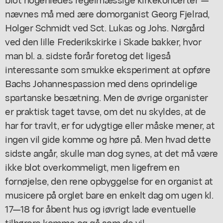
nævnes må med ære domorganist Georg Fjelrad,
Holger Schmidt ved Sct. Lukas og Johs. Nørgård
ved den lille Frederikskirke i Skade bakker, hvor
man bl. a. sidste forår foretog det ligeså
interessante som smukke eksperiment at opføre
Bachs Johannespassion med dens oprindelige
spartanske besætning. Men de øvrige organister
er praktisk taget tavse, om det nu skyldes, at de
har for travlt, er for udygtige eller måske mener, at
ingen vil gide komme og høre på. Men hvad dette
sidste angår, skulle man dog synes, at det må være
ikke blot overkommeligt, men ligefrem en
fornøjelse, den rene opbyggelse for en organist at
musicere på orglet bare en enkelt dag om ugen kl.
17—18 for åbent hus og iøvrigt lade eventuelle
tilhørere komme og gå som de vil.