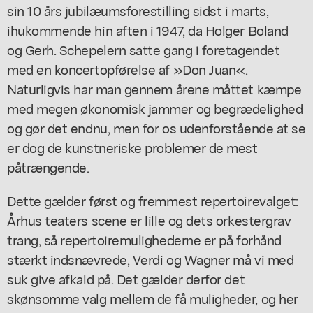
sin 10 års jubilæumsforestilling sidst i marts,
ihukommende hin aften i 1947, da Holger Boland
og Gerh. Schepelern satte gang i foretagendet
med en koncertopførelse af »Don Juan«.
Naturligvis har man gennem årene måttet kæmpe
med megen økonomisk jammer og begrædelighed
og gør det endnu, men for os udenforstående at se
er dog de kunstneriske problemer de mest
påtrængende.
Dette gælder først og fremmest repertoirevalget:
Århus teaters scene er lille og dets orkestergrav
trang, så repertoiremulighederne er på forhånd
stærkt indsnævrede, Verdi og Wagner må vi med
suk give afkald på. Det gælder derfor det
skønsomme valg mellem de få muligheder, og her