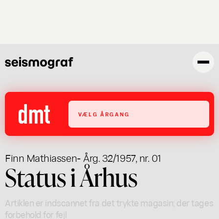
Gå
til
hovedindhold
VÆLG ÅRGANG
Finn Mathiassen
- Årg. 32/1957, nr. 01
Status i Århus
Artiklen er indscannet fra det trykte magasin; der tages
forbehold for fejl