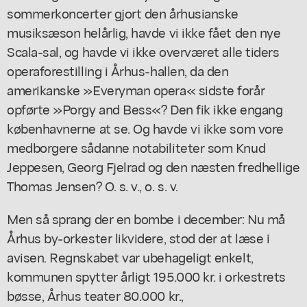
sommerkoncerter gjort den århusianske
musiksæson helårlig, havde vi ikke fået den nye
Scala-sal, og havde vi ikke overværet alle tiders
operaforestilling i Århus-hallen, da den
amerikanske »Everyman opera« sidste forår
opførte »Porgy and Bess«? Den fik ikke engang
københavnerne at se. Og havde vi ikke som vore
medborgere sådanne notabiliteter som Knud
Jeppesen, Georg Fjelrad og den næsten fredhellige
Thomas Jensen? O. s. v., o. s. v.
Men så sprang der en bombe i december: Nu må
Århus by-orkester likvidere, stod der at læse i
avisen. Regnskabet var ubehageligt enkelt,
kommunen spytter årligt 195.000 kr. i orkestrets
bøsse, Århus teater 80.000 kr.,