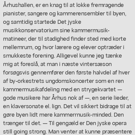
Århushallen, er en knag til at lokke fremragende
pianister, sangere og kammerensembler til byen,
og samtidig startede Det jyske
musikkonservatorium sine kammermusik-
matineer, der til stadighed finder sted med korte
mellemrum, og hvor lærere og elever optræder i
smukkeste forening. Alligevel kunne jeg tænke
mig at foreslå, at man i næste vintersæson
forsøgsvis gennemfører den første halvdel af hver
af by-orkestrets ungdomskoncerter som en ren
kammermusikafdeling med en strygekvartet —
gode musikere har Århus nok af —, en serie lieder,
en klaversonate el. lign. Det vil sikkert bidrage til at
gøre byen lidt mere kammerrnusik-minded. Den
trænger til det. — Til gengæld er Den jyske opera
still going strong. Man venter at kunne præsentere