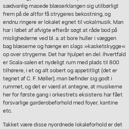
sædvanlig masede blæserklangen sig utilbørligt
frem på de altfor få strygeres bekostning, og
endnu ringere er lokalet egnet til vokalmusik. Man
har i løbet af afvigte efterår søgt at råde bod på
mislighederne ved bl. a. at bore huller i væggen
bag blæserne og hænge en slags »kasketskygge«
op over strygerne. Det har hjulpet en del. Ihvertfald
er Scala-salen et nydeligt rum med plads til 800
tilhørere, i et og alt sobert og appetitligt (det er
tegnet af C. F. Møller), man befinder sig godt i
rummet, og det er værd at antegne, at musikerne
her for første gang i orkestrets eksistens har fået
forsvarlige garderobeforhold med foyer, kantine
etc.
Takket være disse nyordnede lokaleforhold er det