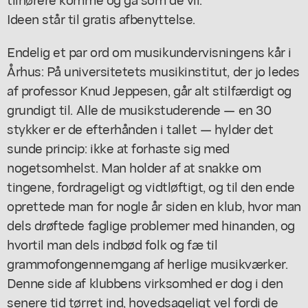
Ideen står til gratis afbenyttelse.
Endelig et par ord om musikundervisningens kår i
Århus: På universitetets musikinstitut, der jo ledes
af professor Knud Jeppesen, går alt stilfærdigt og
grundigt til. Alle de musikstuderende — en 30
stykker er de efterhånden i tallet — hylder det
sunde princip: ikke at forhaste sig med
nogetsomhelst. Man holder af at snakke om
tingene, fordrageligt og vidtløftigt, og til den ende
oprettede man for nogle år siden en klub, hvor man
dels drøftede faglige problemer med hinanden, og
hvortil man dels indbød folk og fæ til
grammofongennemgang af herlige musikværker.
Denne side af klubbens virksomhed er dog i den
senere tid tørret ind, hovedsageligt vel fordi de