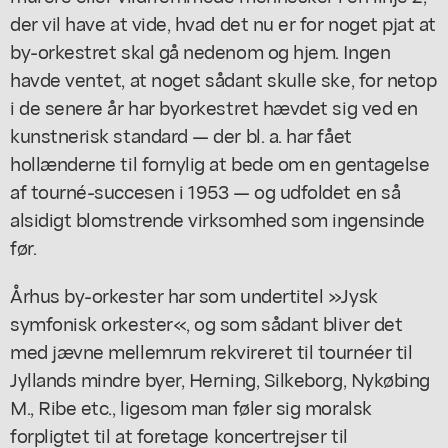
der vil have at vide, hvad det nu er for noget pjat at
by-orkestret skal gå nedenom og hjem. Ingen
havde ventet, at noget sådant skulle ske, for netop
i de senere år har byorkestret hævdet sig ved en
kunstnerisk standard — der bl. a. har fået
hollænderne til fornylig at bede om en gentagelse
af tourné-succesen i 1953 — og udfoldet en så
alsidigt blomstrende virksomhed som ingensinde
før.
Århus by-orkester har som undertitel »Jysk
symfonisk orkester«, og som sådant bliver det
med jævne mellemrum rekvireret til tournéer til
Jyllands mindre byer, Herning, Silkeborg, Nykøbing
M., Ribe etc., ligesom man føler sig moralsk
forpligtet til at foretage koncertrejser til