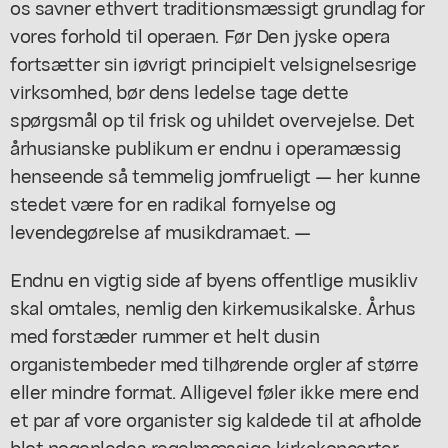
os savner ethvert traditionsmæssigt grundlag for
vores forhold til operaen. Før Den jyske opera
fortsætter sin iøvrigt principielt velsignelsesrige
virksomhed, bør dens ledelse tage dette
spørgsmål op til frisk og uhildet overvejelse. Det
århusianske publikum er endnu i operamæssig
henseende så temmelig jomfrueligt — her kunne
stedet være for en radikal fornyelse og
levendegørelse af musikdramaet. —
Endnu en vigtig side af byens offentlige musikliv
skal omtales, nemlig den kirkemusikalske. Århus
med forstæder rummer et helt dusin
organistembeder med tilhørende orgler af større
eller mindre format. Alligevel føler ikke mere end
et par af vore organister sig kaldede til at afholde
blot nogenledes regelmæssige kirkekoncerter —