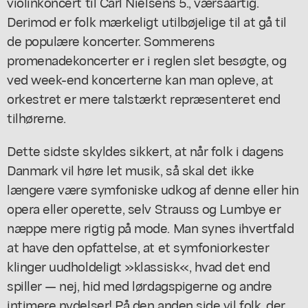
violinkoncert til Carl Nielsens 5., værsåartig.
Derimod er folk mærkeligt utilbøjelige til at gå til
de populære koncerter. Sommerens
promenadekoncerter er i reglen slet besøgte, og
ved week-end koncerterne kan man opleve, at
orkestret er mere talstærkt repræsenteret end
tilhørerne.
Dette sidste skyldes sikkert, at når folk i dagens
Danmark vil høre let musik, så skal det ikke
længere være symfoniske udkog af denne eller hin
opera eller operette, selv Strauss og Lumbye er
næppe mere rigtig på mode. Man synes ihvertfald
at have den opfattelse, at et symfoniorkester
klinger uudholdeligt »klassisk«, hvad det end
spiller — nej, hid med lørdagspigerne og andre
intimere nydelser! På den anden side vil folk, der