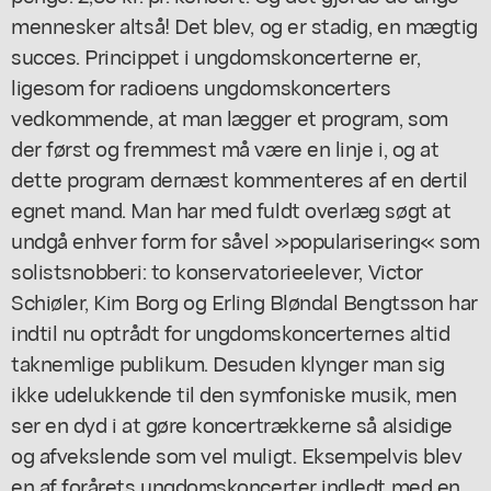
mennesker altså! Det blev, og er stadig, en mægtig
succes. Princippet i ungdomskoncerterne er,
ligesom for radioens ungdomskoncerters
vedkommende, at man lægger et program, som
der først og fremmest må være en linje i, og at
dette program dernæst kommenteres af en dertil
egnet mand. Man har med fuldt overlæg søgt at
undgå enhver form for såvel »popularisering« som
solistsnobberi: to konservatorieelever, Victor
Schiøler, Kim Borg og Erling Bløndal Bengtsson har
indtil nu optrådt for ungdomskoncerternes altid
taknemlige publikum. Desuden klynger man sig
ikke udelukkende til den symfoniske musik, men
ser en dyd i at gøre koncertrækkerne så alsidige
og afvekslende som vel muligt. Eksempelvis blev
en af forårets ungdomskoncerter indledt med en