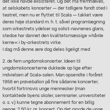
det ikke havde eksisteret. Og det må fremhæves,
at selskabets koncerter — der tidligere fandt sted i
teatret, men nu er flyttet til Scala — takket være
deres høje standard m. h. t. såvel programlægning
som orkestrets ydelser og solist-navnenes glans,
stedse har dannet den kvalitetsmæssige »hårde
kerne« i by-orkestrets virke.
I dag må denne ære dog deles ligeligt med
2. de fem ungdomskoncerter. Ideen til
ungdomskoncerterne dukkede op lige efter
indvielsen af Scala-salen. Man opsendte i foråret
1956 en prøveballon på fire sådanne koncerter,
hvortil fortrinsvis unge mennesker (man
kontaktede byens skoler, seminarier, universiteter
o. s. v.) kunne tegne abonnement for en billig
penge: 2,50 kr. pr. koncert. Og det gjorde de unge