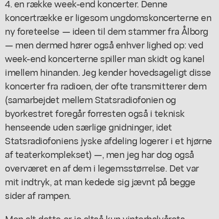
4. en række week-end koncerter. Denne
koncertrække er ligesom ungdomskoncerterne en
ny foreteelse — ideen til dem stammer fra Ålborg
— men dermed hører også enhver lighed op: ved
week-end koncerterne spiller man skidt og kanel
imellem hinanden. Jeg kender hovedsageligt disse
koncerter fra radioen, der ofte transmitterer dem
(samarbejdet mellem Statsradiofonien og
byorkestret foregår forresten også i teknisk
henseende uden særlige gnidninger, idet
Statsradiofoniens jyske afdeling logerer i et hjørne
af teaterkomplekset) —, men jeg har dog også
overværet en af dem i legemsstørrelse. Det var
mit indtryk, at man kedede sig jævnt på begge
sider af rampen.
Men alt dette er jo altså kun vinterhalvårets