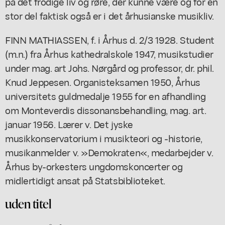
på det frodige liv og røre, der kunne være og for en
stor del faktisk også er i det århusianske musikliv.
FINN MATHIASSEN, f. i Århus d. 2/3 1928. Student
(m.n.) fra Århus kathedralskole 1947, musikstudier
under mag. art Johs. Nørgård og professor, dr. phil.
Knud Jeppesen. Organisteksamen 1950, Århus
universitets guldmedalje 1955 for en afhandling
om Monteverdis dissonansbehandling, mag. art.
januar 1956. Lærer v. Det jyske
musikkonservatorium i musikteori og -historie,
musikanmelder v. »Demokraten«, medarbejder v.
Århus by-orkesters ungdomskoncerter og
midlertidigt ansat på Statsbiblioteket.
uden titel