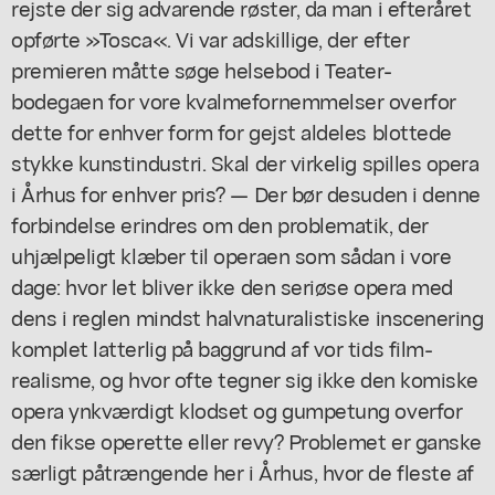
rejste der sig advarende røster, da man i efteråret
opførte »Tosca«. Vi var adskillige, der efter
premieren måtte søge helsebod i Teater-
bodegaen for vore kvalmefornemmelser overfor
dette for enhver form for gejst aldeles blottede
stykke kunstindustri. Skal der virkelig spilles opera
i Århus for enhver pris? — Der bør desuden i denne
forbindelse erindres om den problematik, der
uhjælpeligt klæber til operaen som sådan i vore
dage: hvor let bliver ikke den seriøse opera med
dens i reglen mindst halvnaturalistiske inscenering
komplet latterlig på baggrund af vor tids film-
realisme, og hvor ofte tegner sig ikke den komiske
opera ynkværdigt klodset og gumpetung overfor
den fikse operette eller revy? Problemet er ganske
særligt påtrængende her i Århus, hvor de fleste af