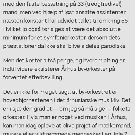
med den faste besætning på 33 (treogtredive!)
mand, men ved hjælp af løst ansatte assistenter
næsten konstant har udvidet tallet til omkring 55.
Hvilket jo også tør siges at være det absolutte
minimum for et symfoniorkester, dersom dets
præstationer da ikke skal blive aldeles parodiske.
Men det koster altså penge, og hvorom alting er:
indtil videre eksisterer Århus by-orkester på
forventet efterbevilling.
Det er ikke for meget sagt, at by-orkestret er
hovedhjørnestenen i det århusianske musikliv. Det
er i sjælden grad et — om jeg så må sige — folkets
orkester. Hvis man er noget ved musiken i Århus,
kan man idag opleve at blive prajet af mælkemand,
murere eller vildfremmede mennesker i en linje 2,