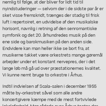
nemlig til følge, at der bliver for lidt tid til
nyindstuderinger — selvom der i de sidste par år er
sket visse fremskridt, trænges der stadig til frisk
luft i repertoiret, en udvidelse af den musikalske
horisont, navnlig i retning af den senromantiske
symfonik og det 20. århundredes musik på den
ene side og barokmusiken på den anden side.
Endvidere kan man heller ikke se bort fra, at
musikerne takket være orkestrets mange gøremål
arbejder under et konstant nervepres, der i det
lange løb må gå ud over præstationernes kvalitet.
Vi kunne nemt bruge to orkestre i Århus.
Indtil indvielsen af Scala-salen i december 1955
måtte by-orkestret såvel som alle andre
koncertgivere kæmpe med de mest fortvivlede
lokaleforhold. Man rådede over Århus teater, der