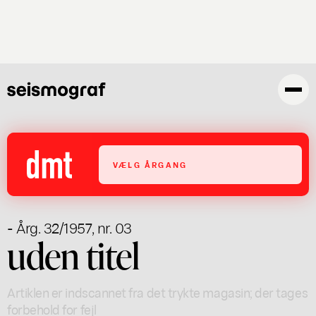
Gå
til
hovedindhold
VÆLG ÅRGANG
- Årg. 32/1957, nr. 03
uden titel
Artiklen er indscannet fra det trykte magasin; der tages
forbehold for fejl