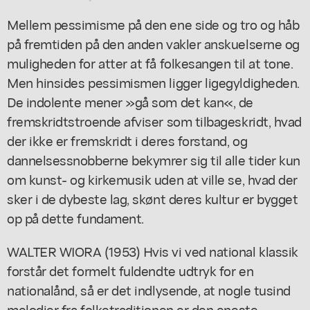
Mellem pessimisme på den ene side og tro og håb
på fremtiden på den anden vakler anskuelserne og
muligheden for atter at få folkesangen til at tone.
Men hinsides pessimismen ligger ligegyldigheden.
De indolente mener »gå som det kan«, de
fremskridtstroende afviser som tilbageskridt, hvad
der ikke er fremskridt i deres forstand, og
dannelsessnobberne bekymrer sig til alle tider kun
om kunst- og kirkemusik uden at ville se, hvad der
sker i de dybeste lag, skønt deres kultur er bygget
op på dette fundament.
WALTER WIORA (1953) Hvis vi ved national klassik
forstår det formelt fuldendte udtryk for en
nationalånd, så er det indlysende, at nogle tusind
melodier fra folketraditionen er den eneste