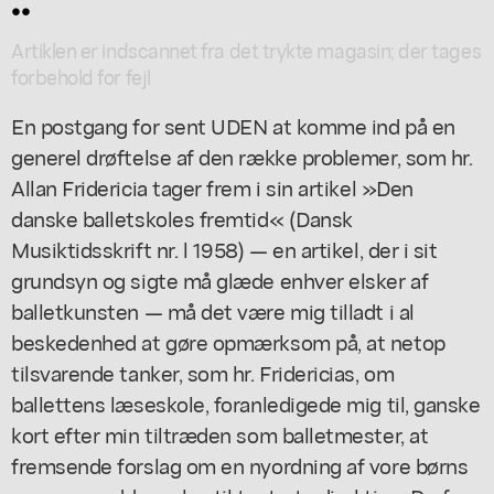
Artiklen er indscannet fra det trykte magasin; der tages
forbehold for fejl
En postgang for sent UDEN at komme ind på en
generel drøftelse af den række problemer, som hr.
Allan Fridericia tager frem i sin artikel »Den
danske balletskoles fremtid« (Dansk
Musiktidsskrift nr. l 1958) — en artikel, der i sit
grundsyn og sigte må glæde enhver elsker af
balletkunsten — må det være mig tilladt i al
beskedenhed at gøre opmærksom på, at netop
tilsvarende tanker, som hr. Fridericias, om
ballettens læseskole, foranledigede mig til, ganske
kort efter min tiltræden som balletmester, at
fremsende forslag om en nyordning af vore børns