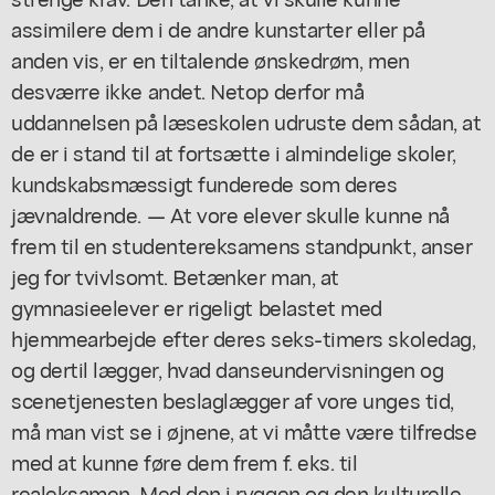
assimilere dem i de andre kunstarter eller på
anden vis, er en tiltalende ønskedrøm, men
desværre ikke andet. Netop derfor må
uddannelsen på læseskolen udruste dem sådan, at
de er i stand til at fortsætte i almindelige skoler,
kundskabsmæssigt funderede som deres
jævnaldrende. — At vore elever skulle kunne nå
frem til en studentereksamens standpunkt, anser
jeg for tvivlsomt. Betænker man, at
gymnasieelever er rigeligt belastet med
hjemmearbejde efter deres seks-timers skoledag,
og dertil lægger, hvad danseundervisningen og
scenetjenesten beslaglægger af vore unges tid,
må man vist se i øjnene, at vi måtte være tilfredse
med at kunne føre dem frem f. eks. til
realeksamen. Med den i ryggen og den kulturelle