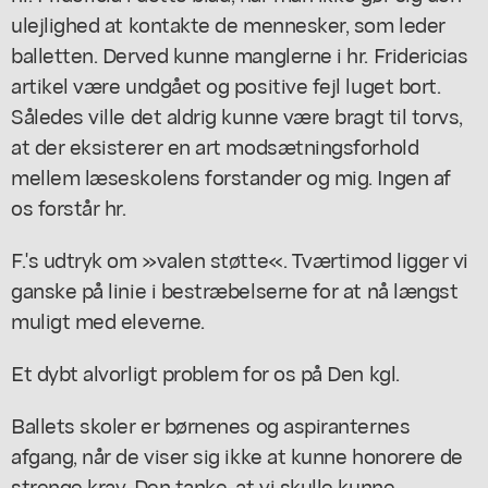
ulejlighed at kontakte de mennesker, som leder
balletten. Derved kunne manglerne i hr. Fridericias
artikel være undgået og positive fejl luget bort.
Således ville det aldrig kunne være bragt til torvs,
at der eksisterer en art modsætningsforhold
mellem læseskolens forstander og mig. Ingen af
os forstår hr.
F.'s udtryk om »valen støtte«. Tværtimod ligger vi
ganske på linie i bestræbelserne for at nå længst
muligt med eleverne.
Et dybt alvorligt problem for os på Den kgl.
Ballets skoler er børnenes og aspiranternes
afgang, når de viser sig ikke at kunne honorere de
strenge krav. Den tanke, at vi skulle kunne