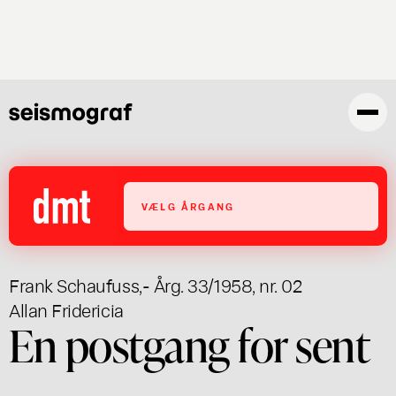
Gå
til
hovedindhold
VÆLG ÅRGANG
Frank Schaufuss
,
- Årg. 33/1958, nr. 02
Allan Fridericia
En postgang for sent
..