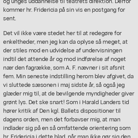
og unges uddannelse til teatrets direktion. Derfor
kommer hr. Fridericia på sin vis en postgang for
sent.
Det vil ikke være stedet her til at redegøre for
enkeltheder, men jeg kan da oplyse så meget, at
der stiles mod en udvidelse af undervisningen
indtil det attende år og mod indførelse af noget
nær den fagrække, som A. F. nævner i sit afsnit
fem. Min seneste indstilling herom blev afgivet, da
vi sluttede sæsonen i maj sidste år, så også jeg
glæder mig til, at de bevilgende myndigheder giver
grønt lys. Det ske snart! Som i Harald Landers tid
hører kritik af Den kgl. Ballets dispositioner til
dagens orden, men det forbavser mig, at man
indlader sig på en så omfattende orientering som
hr. Fridericia i dette blad, når man ikke gør sig den