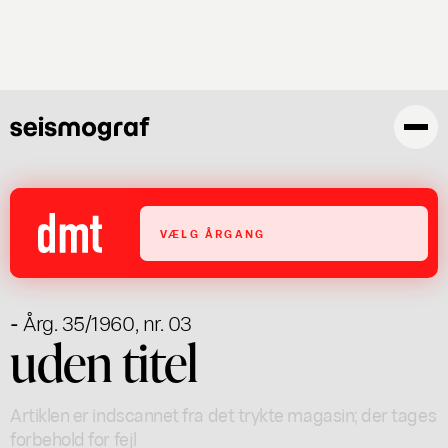
Gå
til
hovedindhold
VÆLG ÅRGANG
- Årg. 35/1960, nr. 03
uden titel
Artiklen er indscannet fra det trykte magasin; der tages
forbehold for fejl