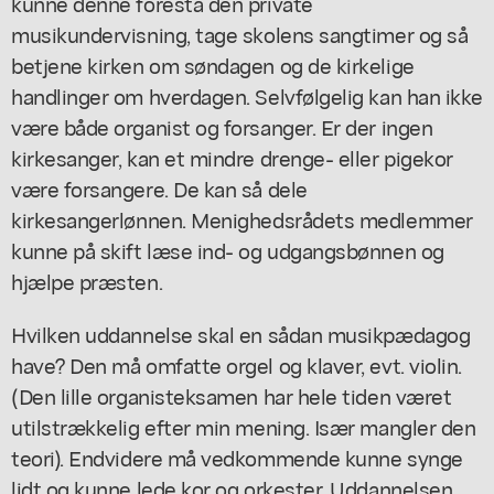
kunne denne forestå den private
musikundervisning, tage skolens sangtimer og så
betjene kirken om søndagen og de kirkelige
handlinger om hverdagen. Selvfølgelig kan han ikke
være både organist og forsanger. Er der ingen
kirkesanger, kan et mindre drenge- eller pigekor
være forsangere. De kan så dele
kirkesangerlønnen. Menighedsrådets medlemmer
kunne på skift læse ind- og udgangsbønnen og
hjælpe præsten.
Hvilken uddannelse skal en sådan musikpædagog
have? Den må omfatte orgel og klaver, evt. violin.
(Den lille organisteksamen har hele tiden været
utilstrækkelig efter min mening. Især mangler den
teori). Endvidere må vedkommende kunne synge
lidt og kunne lede kor og orkester. Uddannelsen