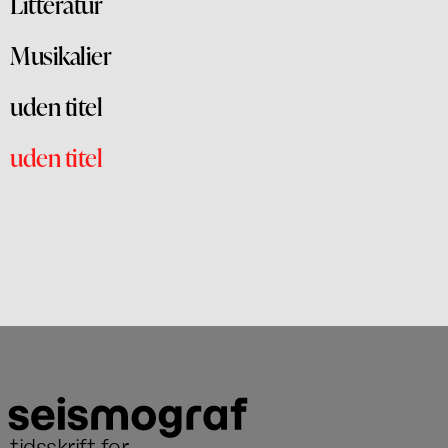
Litteratur
Musikalier
uden titel
uden titel
tidsskrift for
...