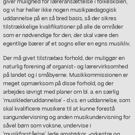
giver mulighed for læreransættelse i folkeskolen,
og vi har heller ikke nogen musikpædagogisk
uddannelse på en så bred basis, så der sikres
tilstrækkelige kvalifikationer på alle de områder
som er nødvendige for den, der skal være den
egentlige bærer af et sogns eller en egns musikliv.
Der må givet tilstræbes forhold, der muliggør en
naturlig forening af organist- og lærervirksomhed
på landet og i småbyerne. Musikkommissionen er
meget opmærksom på disse forhold, og der
arbejdes iøvrigt med planer om bl. a. en særlig
'musiklederuddannelse' - d.v.s. en uddannelse, som
skal kvalificere musikere til at kunne forestå
sangundervisning og anden musikundervisning for
såvel børn som voksne, undervise i
'musikforståelse', lede amatørkor, -orkestre og