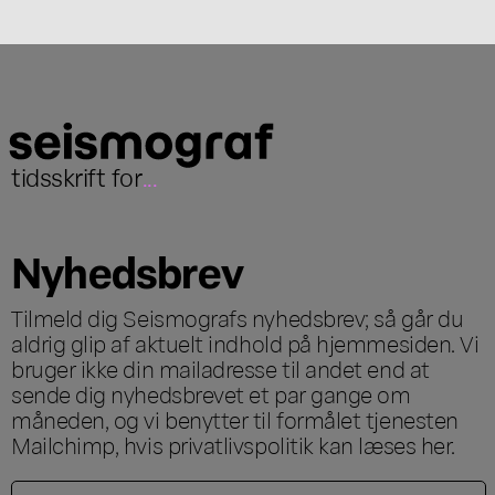
tidsskrift for
...
Nyhedsbrev
Tilmeld dig Seismografs nyhedsbrev; så går du
aldrig glip af aktuelt indhold på hjemmesiden. Vi
bruger ikke din mailadresse til andet end at
sende dig nyhedsbrevet et par gange om
måneden, og vi benytter til formålet tjenesten
Mailchimp, hvis privatlivspolitik kan læses
her
.