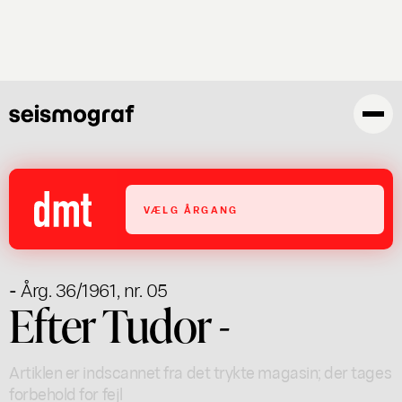
Gå
til
hovedindhold
VÆLG ÅRGANG
- Årg. 36/1961, nr. 05
Efter Tudor -
Artiklen er indscannet fra det trykte magasin; der tages
forbehold for fejl