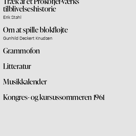
Træk af et Prokofjef-værks
tilblivelseshistorie
Erik Stahl
Om at spille blokfløjte
Gunhild Deckert Knudsen
Grammofon
Litteratur
Musikkalender
Kongres- og kursussommeren 1961