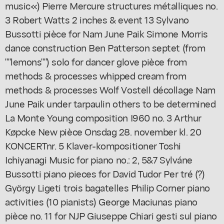
music«) Pierre Mercure structures métalliques no.
3 Robert Watts 2 inches & event 13 Sylvano
Bussotti pièce for Nam June Paik Simone Morris
dance construction Ben Patterson septet (from
""lemons"") solo for dancer glove pièce from
methods & processes whipped cream from
methods & processes Wolf Vostell décollage Nam
June Paik under tarpaulin others to be determined
La Monte Young composition I960 no. 3 Arthur
Køpcke New pièce Onsdag 28. november kl. 20
KONCERTnr. 5 Klaver-kompositioner Toshi
Ichiyanagi Music for piano no.: 2, 5&7 Sylváne
Bussotti piano pieces for David Tudor Per tré (?)
György Ligeti trois bagatelles Philip Corner piano
activities (10 pianists) George Maciunas piano
pièce no. 11 for NJP Giuseppe Chiari gesti sul piano