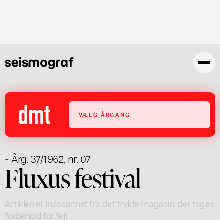
Gå
til
hovedindhold
VÆLG ÅRGANG
- Årg. 37/1962, nr. 07
Fluxus festival
Artiklen er indscannet fra det trykte magasin; der tages
forbehold for fejl