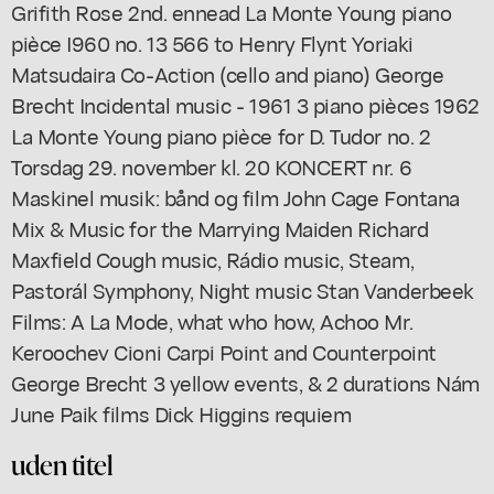
Grifith Rose 2nd. ennead La Monte Young piano
pièce I960 no. 13 566 to Henry Flynt Yoriaki
Matsudaira Co-Action (cello and piano) George
Brecht Incidental music - 1961 3 piano pièces 1962
La Monte Young piano pièce for D. Tudor no. 2
Torsdag 29. november kl. 20 KONCERT nr. 6
Maskinel musik: bånd og film John Cage Fontana
Mix & Music for the Marrying Maiden Richard
Maxfield Cough music, Rádio music, Steam,
Pastorál Symphony, Night music Stan Vanderbeek
Films: A La Mode, what who how, Achoo Mr.
Keroochev Cioni Carpi Point and Counterpoint
George Brecht 3 yellow events, & 2 durations Nám
June Paik films Dick Higgins requiem
uden titel