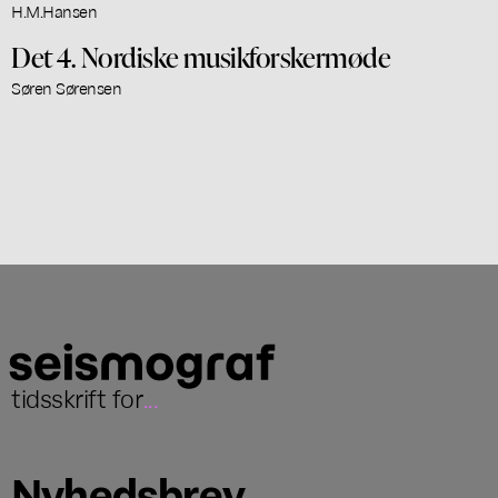
H.M.Hansen
Det 4. Nordiske musikforskermøde
Søren Sørensen
tidsskrift for
...
Nyhedsbrev