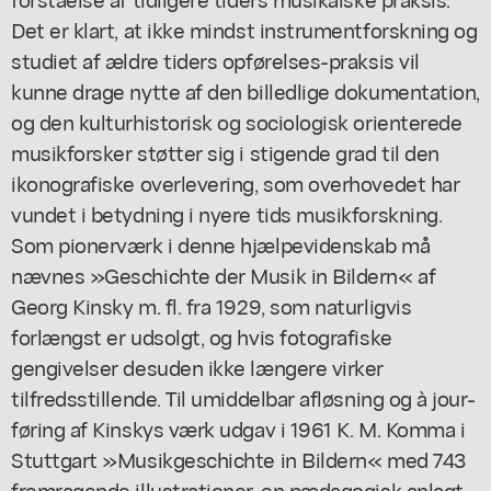
Det er klart, at ikke mindst instrumentforskning og
studiet af ældre tiders opførelses-praksis vil
kunne drage nytte af den billedlige dokumentation,
og den kulturhistorisk og sociologisk orienterede
musikforsker støtter sig i stigende grad til den
ikonografiske overlevering, som overhovedet har
vundet i betydning i nyere tids musikforskning.
Som pionerværk i denne hjælpevidenskab må
nævnes »Geschichte der Musik in Bildern« af
Georg Kinsky m. fl. fra 1929, som naturligvis
forlængst er udsolgt, og hvis fotografiske
gengivelser desuden ikke længere virker
tilfredsstillende. Til umiddelbar afløsning og à jour-
føring af Kinskys værk udgav i 1961 K. M. Komma i
Stuttgart »Musikgeschichte in Bildern« med 743
fremragende illustrationer, en pædagogisk anlagt