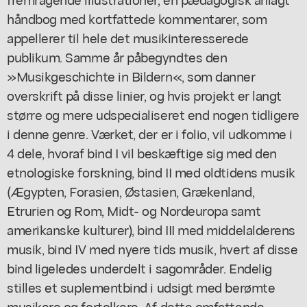
håndbog med kortfattede kommentarer, som
appellerer til hele det musikinteresserede
publikum. Samme år påbegyndtes den
»Musikgeschichte in Bildern«, som danner
overskrift på disse linier, og hvis projekt er langt
større og mere udspecialiseret end nogen tidligere
i denne genre. Værket, der er i folio, vil udkomme i
4 dele, hvoraf bind I vil beskæftige sig med den
etnologiske forskning, bind II med oldtidens musik
(Ægypten, Forasien, Østasien, Grækenland,
Etrurien og Rom, Midt- og Nordeuropa samt
amerikanske kulturer), bind III med middelalderens
musik, bind IV med nyere tids musik, hvert af disse
bind ligeledes underdelt i sagområder. Endelig
stilles et suplementbind i udsigt med berømte
musikere og fortolkere. Af dette omfattende