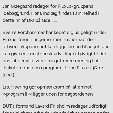
Jan Maegaard redegør for Fluxus-gruppens
idébaggrund. Hans indlæg findes i sin helhed i
dette nr. af DM på side ......
Sverre Forchammer har kedet sig usigeligt under
Fluxus-forestillingerne, men mener »at der i
ethvert eksperiment kan ligge kimen til noget, der
kan give en kunstnerisk udvikling«. I øvrigt finder
han, at der ville være meget mere mening i at
diskutere radioens program III, end Fluxus. (Stor
jubel).
Lrs. Heering gør opmærksom på, at emnet
»program III« ligger uden for dagsordenen.
DUT's formand Lavard Friisholm redegør udførligt
for selskabets arbejde i den forløbne sæson og for