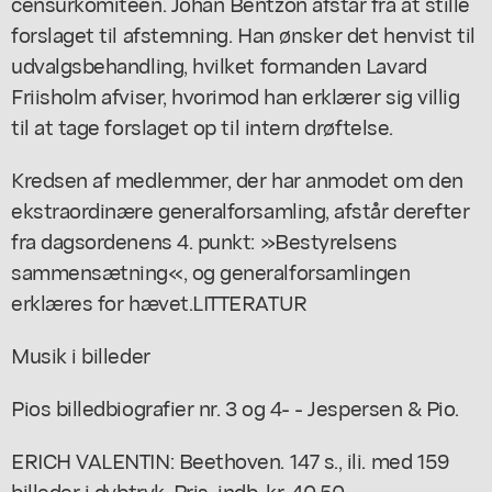
censurkomiteen. Johan Bentzon afstår fra at stille
forslaget til afstemning. Han ønsker det henvist til
udvalgsbehandling, hvilket formanden Lavard
Friisholm afviser, hvorimod han erklærer sig villig
til at tage forslaget op til intern drøftelse.
Kredsen af medlemmer, der har anmodet om den
ekstraordinære generalforsamling, afstår derefter
fra dagsordenens 4. punkt: »Bestyrelsens
sammensætning«, og generalforsamlingen
erklæres for hævet.LITTERATUR
Musik i billeder
Pios billedbiografier nr. 3 og 4- - Jespersen & Pio.
ERICH VALENTIN: Beethoven. 147 s., ili. med 159
billeder i dybtryk. Pris. indb. kr. 40,50.