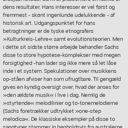
dens resultater. Hans interesser er vel først og
fremmest - skønt ingenlunde udelukkende - af
historisk art. Udgangspunktet for hans
betragtninger er de tyske etnografers
»Kulturkreis-Lehre« samt evolutionsteorien. Men
i dette sit sidste større arbejde behandler Sachs
disse to store hypotese-komplekser med megen
forsigtighed -han lader sig ikke mere så let låse
inde i et system. Spekulationer over musikkens
op-ståen afviser han som ufrugtbare. Til gengæld
gives en kyndig oversigt over, hvad der anses for
»den ældste musik« i live i dag. Nemlig de
»styrtende« melodilinier og to-tonemelodierne
(Sachs foretrækker udtrykket »one-step
melodica«. De klassiske eksempler på disse to
sangtyper stammer jo henholdsvis fra australerne