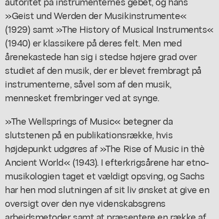
autoritet på instrumenternes gebet, og hans
»Geist und Werden der Musikinstrumente«
(1929) samt »The History of Musical Instruments«
(1940) er klassikere på deres felt. Men med
årenekastede han sig i stedse højere grad over
studiet af den musik, der er blevet frembragt på
instrumenterne, såvel som af den musik,
mennesket frembringer ved at synge.
»The Wellsprings of Music« betegner da
slutstenen på en publikationsrække, hvis
højdepunkt udgøres af »The Rise of Music in thè
Ancient World« (1943). I efterkrigsårene har etno-
musikologien taget et vældigt opsving, og Sachs
har hen mod slutningen af sit liv ønsket at give en
oversigt over den nye videnskabsgrens
arbejdsmetoder samt at præsentere en række af