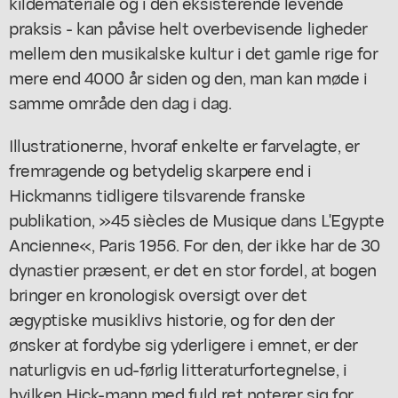
kildemateriale og i den eksisterende levende
praksis - kan påvise helt overbevisende ligheder
mellem den musikalske kultur i det gamle rige for
mere end 4000 år siden og den, man kan møde i
samme område den dag i dag.
Illustrationerne, hvoraf enkelte er farvelagte, er
fremragende og betydelig skarpere end i
Hickmanns tidligere tilsvarende franske
publikation, »45 siècles de Musique dans L'Egypte
Ancienne«, Paris 1956. For den, der ikke har de 30
dynastier præsent, er det en stor fordel, at bogen
bringer en kronologisk oversigt over det
ægyptiske musiklivs historie, og for den der
ønsker at fordybe sig yderligere i emnet, er der
naturligvis en ud-førlig litteraturfortegnelse, i
hvilken Hick-mann med fuld ret noterer sig for