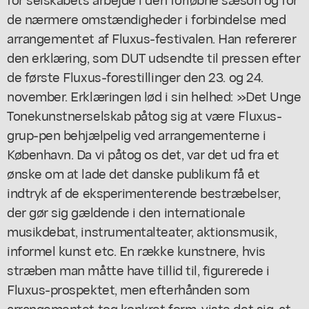
de nærmere omstændigheder i forbindelse med
arrangementet af Fluxus-festivalen. Han refererer
den erklæring, som DUT udsendte til pressen efter
de første Fluxus-forestillinger den 23. og 24.
november. Erklæringen lød i sin helhed: »Det Unge
Tonekunstnerselskab påtog sig at være Fluxus-
grup-pen behjælpelig ved arrangementerne i
København. Da vi påtog os det, var det ud fra et
ønske om at lade det danske publikum få et
indtryk af de eksperimenterende bestræbelser,
der gør sig gældende i den internationale
musikdebat, instrumentalteater, aktionsmusik,
informel kunst etc. En række kunstnere, hvis
stræben man måtte have tillid til, figurerede i
Fluxus-prospektet, men efterhånden som
arrangementet tog konkret form, viste det sig, at