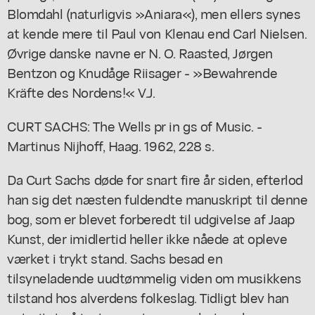
Blomdahl (naturligvis »Aniara«), men ellers synes
at kende mere til Paul von Klenau end Carl Nielsen.
Øvrige danske navne er N. O. Raasted, Jørgen
Bentzon og Knudåge Riisager - »Bewahrende
Kräfte des Nordens!« V.J.
CURT SACHS: The Wells pr in gs of Music. -
Martinus Nijhoff, Haag. 1962, 228 s.
Da Curt Sachs døde for snart fire år siden, efterlod
han sig det næsten fuldendte manuskript til denne
bog, som er blevet forberedt til udgivelse af Jaap
Kunst, der imidlertid heller ikke nåede at opleve
værket i trykt stand. Sachs besad en
tilsyneladende uudtømmelig viden om musikkens
tilstand hos alverdens folkeslag. Tidligt blev han