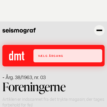
Gå
til
hovedindhold
VÆLG ÅRGANG
- Årg. 38/1963, nr. 03
Foreningerne
Artiklen er indscannet fra det trykte magasin; der tages
forbehold for fejl