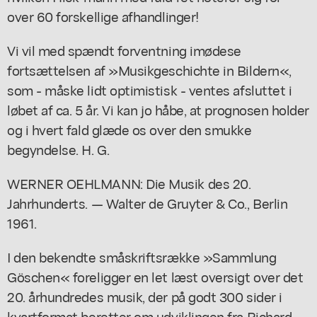
over 60 forskellige afhandlinger!
Vi vil med spændt forventning imødese
fortsættelsen af »Musikgeschichte in Bildern«,
som - måske lidt optimistisk - ventes afsluttet i
løbet af ca. 5 år. Vi kan jo håbe, at prognosen holder
og i hvert fald glæde os over den smukke
begyndelse. H. G.
WERNER OEHLMANN: Die Musik des 20.
Jahrhunderts. — Walter de Gruyter & Co., Berlin
1961.
I den bekendte småskriftsrække »Sammlung
Göschen« foreligger en let læst oversigt over det
20. århundredes musik, der på godt 300 sider i
kvartformat beretter om udviklingen fra Richard