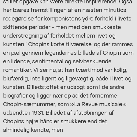
stillet opgave kan være direkte inspirerende. Også
her bæres fremstillingen af en næsten minutiøs
redegørelse for komponistens ydre forhold i livets
skiftende perioder - men med den smukkeste
understregning af forholdet mellem livet og
kunsten i Chopins korte tilværelse; og der rammes
en pæl gennem legendernes billede af Chopin som
en lidende, sentimental og selvbeskuende
romantiker. Vi ser nu, at han tværtimod var kølig,
blufærdig, intelligent og ligevægtig, både i livet og
kunsten. Billedstoffet er udsøgt som i de andre
biografier og ligger nær op ad det fornemme
Chopin-særnummer, som »La Revue musicale«
udsendte i 1931. Billedet af afstøbningen af
Chopins højre hånd er smukkere end det
almindelig kendte, men