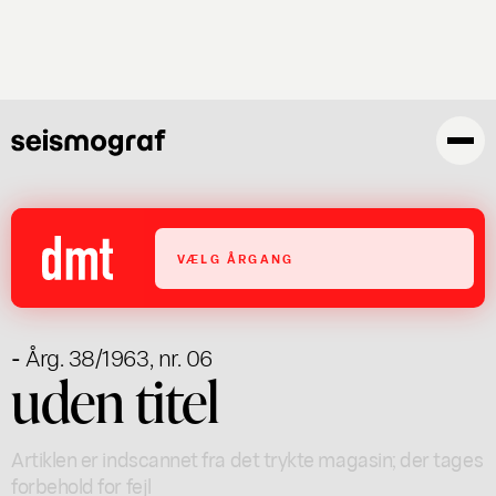
Gå
til
hovedindhold
VÆLG ÅRGANG
- Årg. 38/1963, nr. 06
uden titel
Artiklen er indscannet fra det trykte magasin; der tages
forbehold for fejl