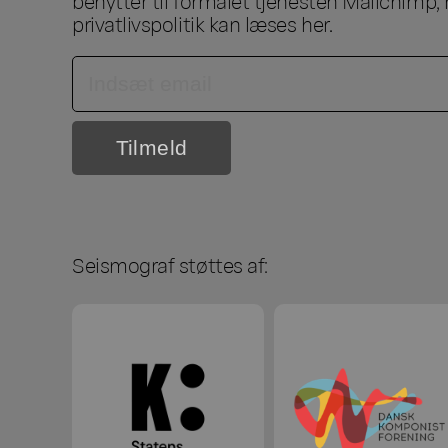
benytter til formålet tjenesten Mailchimp, 
privatlivspolitik kan læses
her
.
Seismograf støttes af: