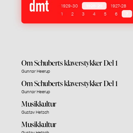
1929-30
1928-29
1927-28
1
2
3
4
5
6
7
Om Schuberts klaverstykker Del 1
Gunnar Heerup
Om Schuberts klaverstykker Del 1
Gunnar Heerup
Musikkultur
Gustav Hetsch
Musikkultur
Gustav Hetsch