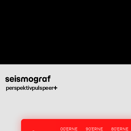
Gå
til
hovedindhold
perspektiv
puls
peer
00'ERNE
90'ERNE
80'ERNE