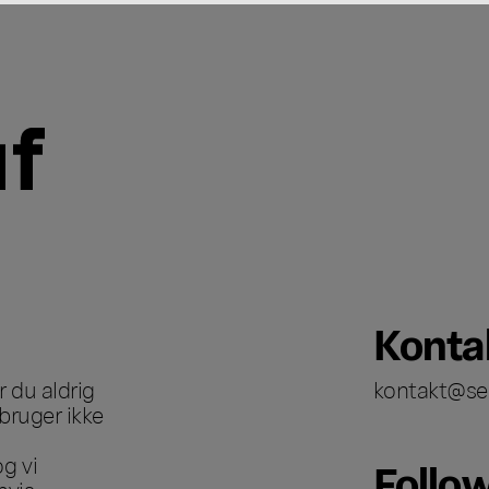
Konta
 du aldrig
kontakt@se
bruger ikke
g vi
Follo