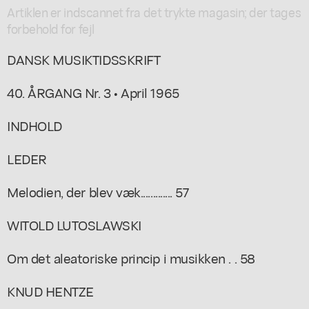
Artiklen er indscannet fra det trykte magasin; der tages
forbehold for fejl
DANSK MUSIKTIDSSKRIFT
40. ÅRGANG Nr. 3 • April 1965
INDHOLD
LEDER
Melodien, der blev væk............. 57
WITOLD LUTOSLAWSKI
Om det aleatoriske princip i musikken . . 58
KNUD HENTZE