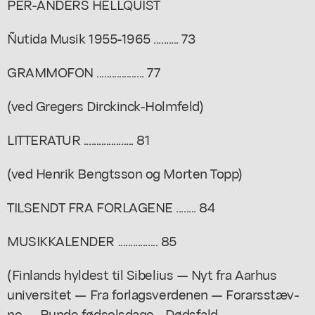
PER-ÅNDERS HELLQUIST
Ñutida Musik 1955-1965 .......... 73
GRAMMOFON ................... 77
(ved Gregers Dirckinck-Holmfeld)
LITTERATUR .................... 81
(ved Henrik Bengtsson og Morten Topp)
TILSENDT FRA FORLAGENE ........ 84
MUSIKKALENDER ................ 85
(Finlands hyldest til Sibelius — Nyt fra Aarhus
universitet — Fra forlagsverdenen — Forarsstæv-
ne — Runde fødselsdage - Dødsfald —