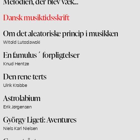
Melodien, der blev væk...
Dansk musiktidsskrift
Om det aleatoriske princip i musikken
Witold Lutoslawski
En famulus´ forpligtelser
Knud Hentze
Den rene terts
Ulrik Krabbe
Astrolabium
Erik Jørgensen
György Ligeti: Aventures
Niels Karl Nielsen