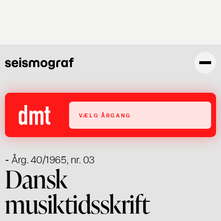
Gå
til
hovedindhold
VÆLG ÅRGANG
- Årg. 40/1965, nr. 03
Dansk
musiktidsskrift