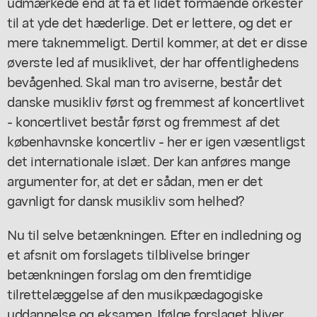
udmærkede end at få et lidet formående orkester
til at yde det hæderlige. Det er lettere, og det er
mere taknemmeligt. Dertil kommer, at det er disse
øverste led af musiklivet, der har offentlighedens
bevågenhed. Skal man tro aviserne, består det
danske musikliv først og fremmest af koncertlivet
- koncertlivet består først og fremmest af det
københavnske koncertliv - her er igen væsentligst
det internationale islæt. Der kan anføres mange
argumenter for, at det er sådan, men er det
gavnligt for dansk musikliv som helhed?
Nu til selve betænkningen. Efter en indledning og
et afsnit om forslagets tilblivelse bringer
betænkningen forslag om den fremtidige
tilrettelæggelse af den musikpædagogiske
uddannelse og eksamen. Ifølge forslaget bliver