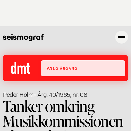
Gå
til
hovedindhold
VÆLG ÅRGANG
Peder Holm
- Årg. 40/1965, nr. 08
Tanker omkring
Musikkommissionen