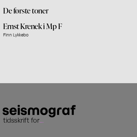
De første toner
Ernst Krenek i Mp F
Finn Lykkebo
tidsskrift for
...