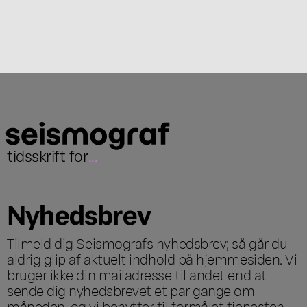
tidsskrift for
...
Nyhedsbrev
Tilmeld dig Seismografs nyhedsbrev; så går du
aldrig glip af aktuelt indhold på hjemmesiden. Vi
bruger ikke din mailadresse til andet end at
sende dig nyhedsbrevet et par gange om
måneden, og vi benytter til formålet tjenesten