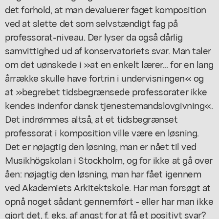
det forhold, at man devaluerer faget komposition
ved at slette det som selvstændigt fag på
professorat-niveau. Der lyser da også dårlig
samvittighed ud af konservatoriets svar. Man taler
om det uønskede i »at en enkelt lærer... for en lang
årrække skulle have fortrin i undervisningen« og
at »begrebet tidsbegrænsede professorater ikke
kendes indenfor dansk tjenestemandslovgivning«.
Det indrømmes altså, at et tidsbegrænset
professorat i komposition ville være en løsning.
Det er nøjagtig den løsning, man er nået til ved
Musikhögskolan i Stockholm, og for ikke at gå over
åen: nøjagtig den løsning, man har fået igennem
ved Akademiets Arkitektskole. Har man forsøgt at
opnå noget sådant gennemført - eller har man ikke
gjort det, f. eks. af angst for at få et positivt svar?