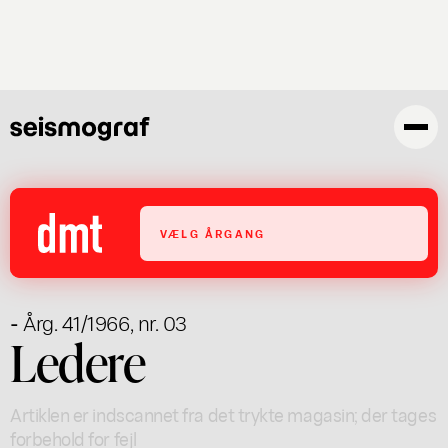
Gå
til
hovedindhold
VÆLG ÅRGANG
- Årg. 41/1966, nr. 03
Ledere
Artiklen er indscannet fra det trykte magasin; der tages
forbehold for fejl