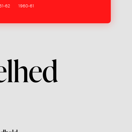
61-62
1960-61
elhed