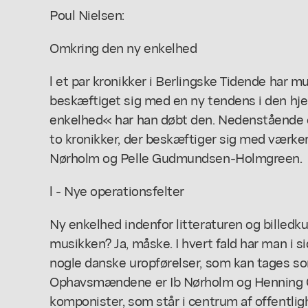
Poul Nielsen:
Omkring den ny enkelhed
l et par kronikker i Berlingske Tidende har m
beskæftiget sig med en ny tendens i den hj
enkelhed« har han døbt den. Nedenstående e
to kronikker, der beskæftiger sig med værker
Nørholm og Pelle Gudmundsen-Holmgreen.
l - Nye operationsfelter
Ny enkelhed indenfor litteraturen og billedk
musikken? Ja, måske. I hvert fald har man i 
nogle danske uropførelser, som kan tages s
Ophavsmændene er Ib Nørholm og Henning 
komponister, som står i centrum af offentlig