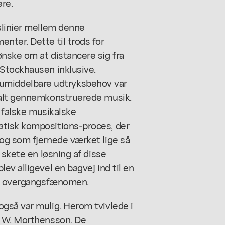
re.
slinier mellem denne
nter. Dette til trods for
nske om at distancere sig fra
Stockhausen inklusive.
sit umiddelbare udtryksbehov var
talt gennemkonstruerede musik.
, falske musikalske
tisk kompositions-proces, der
og som fjernede værket lige så
 skete en løsning af disse
v alligevel en bagvej ind til en
 et overgangsfænomen.
gså var mulig. Herom tvivlede i
n W. Morthensson. De