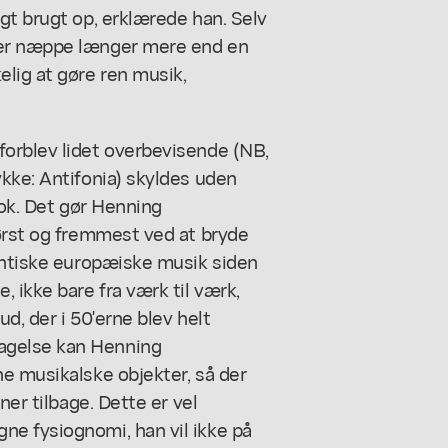
gt brugt op, erklærede han. Selv
ger næppe længer mere end en
lig at gøre ren musik,
orblev lidet overbevisende (NB,
kke: Antifonia) skyldes uden
nok. Det gør Henning
først og fremmest ved at bryde
tentiske europæiske musik siden
 ikke bare fra værk til værk,
d, der i 50'erne blev helt
agelse kan Henning
e musikalske objekter, så der
ner tilbage. Dette er vel
e fysiognomi, han vil ikke på