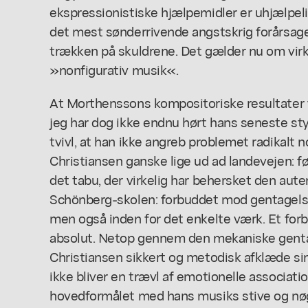
ekspressionistiske hjælpemidler er uhjælpeli
det mest sønderrivende angstskrig forårsa
trækken på skuldrene. Det gælder nu om virke
»nonfigurativ musik«.
At Morthenssons kompositoriske resultater f
jeg har dog ikke endnu hørt hans seneste sty
tvivl, at han ikke angreb problemet radikalt 
Christiansen ganske lige ud ad landevejen: 
det tabu, der virkelig har behersket den au
Schönberg-skolen: forbuddet mod gentagelse,
men også inden for det enkelte værk. Et forbu
absolut. Netop gennem den mekaniske gent
Christiansen sikkert og metodisk afklæde sin
ikke bliver en trævl af emotionelle associatio
hovedformålet med hans musiks stive og nøgn