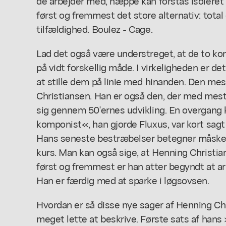
de arbejder med, næppe kan forstås isoleret
først og fremmest det store alternativ: tota
tilfældighed. Boulez - Cage.
Lad det også være understreget, at de to k
på vidt forskellig måde. I virkeligheden er 
at stille dem på linie med hinanden. Den me
Christiansen. Han er også den, der med mes
sig gennem 50'ernes udvikling. En overgang 
komponist«, han gjorde Fluxus, var kort sagt 
Hans seneste bestræbelser betegner måske 
kurs. Man kan også sige, at Henning Christia
først og fremmest er han atter begyndt at a
Han er færdig med at sparke i løgsovsen.
Hvordan er så disse nye sager af Henning C
meget lette at beskrive. Første sats af hans