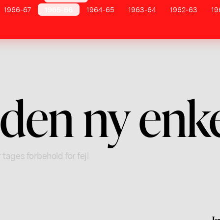
1966-67
1965-66
1964-65
1963-64
1962-63
19
den ny enk
 tages forbehold for fejl