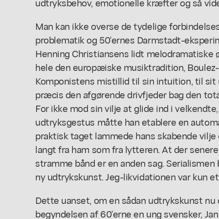
udtryksbehov, emotionelle kræfter og så vide
Man kan ikke overse de tydelige forbindelse
problematik og 50'ernes Darmstadt-eksperime
Henning Christiansens lidt melodramatiske ø
hele den europæiske musiktradition, Boulez-
Komponistens mistillid til sin intuition, til 
præcis den afgørende drivfjeder bag den to
For ikke mod sin vilje at glide ind i velkendte
udtryksgestus måtte han etablere en automa
praktisk taget lammede hans skabende vilje 
langt fra ham som fra lytteren. At der senere
stramme bånd er en anden sag. Serialismen ble
ny udtrykskunst. Jeg-likvidationen var kun
Dette uanset, om en sådan udtrykskunst nu o
begyndelsen af 60'erne en ung svensker, Ja