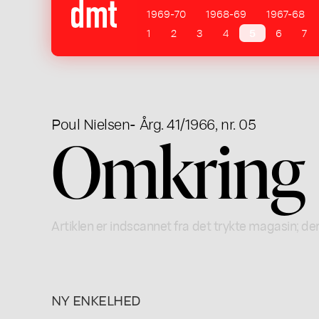
1969-70
1968-69
1967-68
1
2
3
4
5
6
7
Poul Nielsen
- Årg. 41/1966, nr. 05
Omkring 
Artiklen er indscannet fra det trykte magasin; der
NY ENKELHED