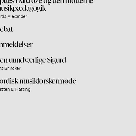
usikpædagogik
rda Alexander
ebat
nmeldelser
en uundværlige Sigurd
ns Brincker
ordisk musikforskermøde
rsten E. Hatting