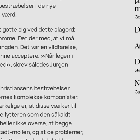
 bestræbelser i de nye
m
 værd.
Ge
D
 gotte sig ved dette slagord:
komme. Det dér med, at vi må
A
ngden. Det var en vildfarelse,
nne acceptere. »Når legen i
D
ed«, skrev således Jürgen
Je
N
Christiansens bestræbelser
Ca
'ernes komplekse komponister.
kelige er, at disse værker til
ere lytteren som den såkaldt
eller ikke overse, at begge
dt-møllen, og at de problemer,