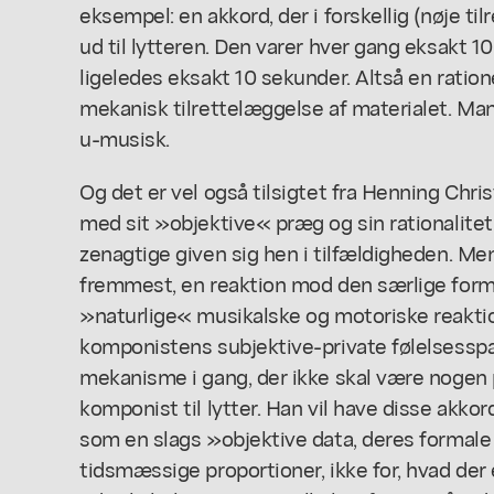
eksempel: en akkord, der i forskellig (nøje ti
ud til lytteren. Den varer hver gang eksakt 1
ligeledes eksakt 10 sekunder. Altså en ratio
mekanisk tilrettelæggelse af materialet. Man
u-musisk.
Og det er vel også tilsigtet fra Henning Chri
med sit »objektive« præg og sin rationalite
zenagtige given sig hen i tilfældigheden. Men
fremmest, en reaktion mod den særlige form
»naturlige« musikalske og motoriske reaktion
komponistens subjektive-private følelsessp
mekanisme i gang, der ikke skal være noge
komponist til lytter. Han vil have disse akkor
som en slags »objektive data, deres formal
tidsmæssige proportioner, ikke for, hvad der