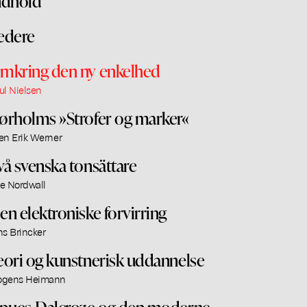
ndhold
edere
mkring den ny enkelhed
ul Nielsen
ørholms »Strofer og marker«
en Erik Werner
vå svenska tonsättare
e Nordwall
en elektroniske forvirring
ns Brincker
eori og kunstnerisk uddannelse
gens Heimann
apues-Dalcroze og den moderne