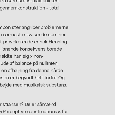
 fra Darmstads-dialektikken,
l gennemkonstruktion - total
omponister angriber problemerne
det nærmest misvisende som her
st provokerende er nok Henning
t isnende konsekvens borede
kaldte han sig »non-
ude af balance på nullinien.
en afbøjning fra denne hårde
nsen er begyndt helt forfra. Og
rbejde med musikalsk substans.
hristiansen? De er såmænd
 »Perceptive constructions« for