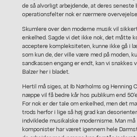
de så alvorligt arbejdende, at deres seneste
operationsfelter nok er nærmere overvejelse
Skumlere over den moderne musik vil sikkert
enkelhed. Sagde vi det ikke nok, det måtte 
acceptere kompleksiteten, kunne ikke gå i læ
som kun de, der ville være med på moden, ku
sandkassen engang er endt, kan vi snakkes v
Balzer her i bladet.
Hertil må siges, at Ib Nørholms og Henning 
næppe vil få bedre kår hos publikum end 50
For nok er der tale om enkelhed, men det mær
trods herfor i lige så høj grad kan desorient
indviklede musikalske modernisme. Man må h
komponister har været igennem hele Darmsta