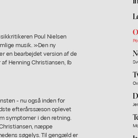
I
L
O
usikkritikeren Poul Nielsen
Po
emlige musik. »Den ny
N
r en bearbejdet version af de
 af Henning Christiansen, Ib
Sv
T
Ov
D
unsten - nu også inden for
Je
sidste efterårssæson oplevet
T
om symptomer i den retning.
Christiansen, næppe
Mo
hedens søgelys. Til gengæld er
J