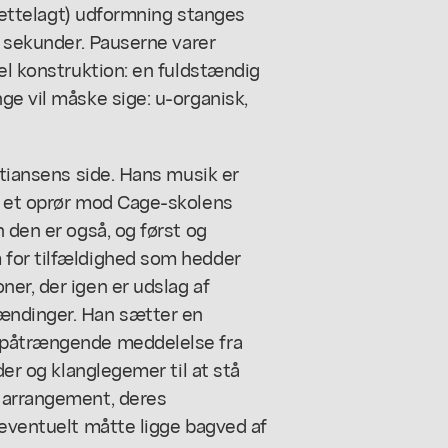
lrettelagt) udformning stanges
0 sekunder. Pauserne varer
nel konstruktion: en fuldstændig
ge vil måske sige: u-organisk,
stiansens side. Hans musik er
t et oprør mod Cage-skolens
 den er også, og først og
 for tilfældighed som hedder
er, der igen er udslag af
ændinger. Han sætter en
n påtrængende meddelelse fra
der og klanglegemer til at stå
e arrangement, deres
 eventuelt måtte ligge bagved af