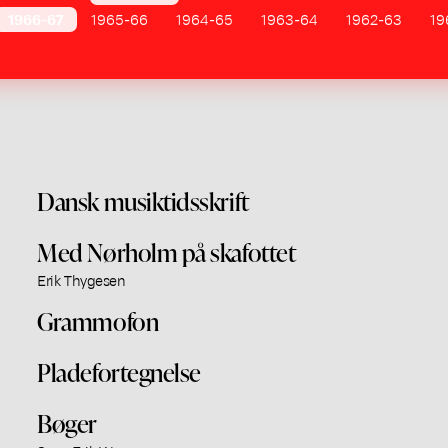
1966-67
1965-66
1964-65
1963-64
1962-63
19
Dansk musiktidsskrift
Med Nørholm på skafottet
Erik Thygesen
Grammofon
Pladefortegnelse
Bøger