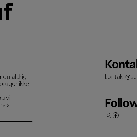
Konta
 du aldrig
kontakt@se
bruger ikke
g vi
Follo
hvis