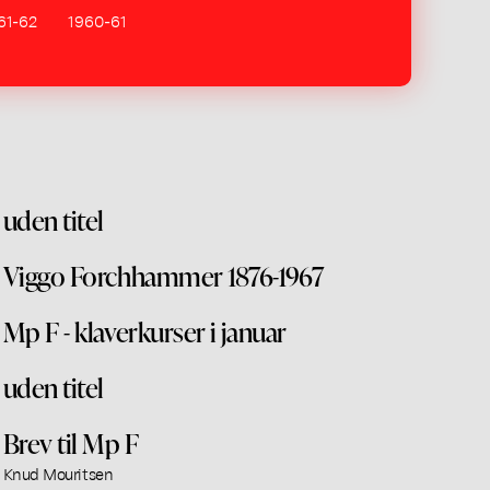
61-62
1960-61
uden titel
Viggo Forchhammer 1876-1967
Mp F - klaverkurser i januar
uden titel
Brev til Mp F
Knud Mouritsen