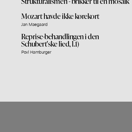
Strukturalismen - brikker til en mosaik
Mozart havde ikke kørekort
Jan Maegaard
Reprise-behandlingen i den
Schubert'ske lied, l.1)
Povl Hamburger