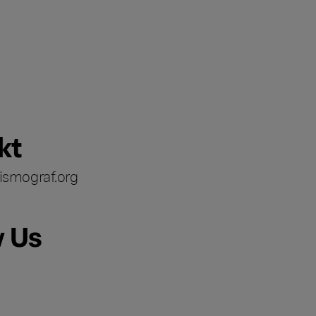
kt
ismograf.org
w Us