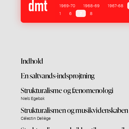
1969-70
1968-69
1967-68
1
6
7
8
Indhold
En saltvands-indsprøjtning
Strukturalisme og fænomenologi
Niels Egebak
Strukturalismen og musikvidenskaben
Célestin Deliège