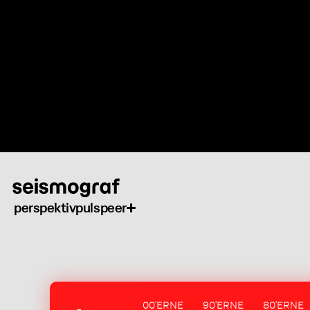
Gå
til
hovedindhold
perspektiv
puls
peer
00'ERNE
90'ERNE
80'ERNE