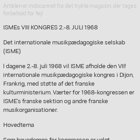
Artiklen er indscannet fra det trykte magasin; der tages
forbehold for fejl
ISMEs VIII KONGRES 2.-8. JULI 1968
Det internationale musikpædagogiske selskab
(ISME)
l dagene 2.-8. juli 1968 vil ISME afholde den VII!
internationale musikpædagogiske kongres i Dijon,
Frankrig, med støtte af det franske
kulturministerium. Værter for 1968-kongressen er
ISME's franske sektion og andre franske
musikorganisationer.
Hovedtema
Som hovedemne for kongressen er valgt