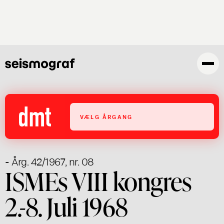
Gå
til
hovedindhold
VÆLG ÅRGANG
- Årg. 42/1967, nr. 08
ISMEs VIII kongres
2.-8. Juli 1968