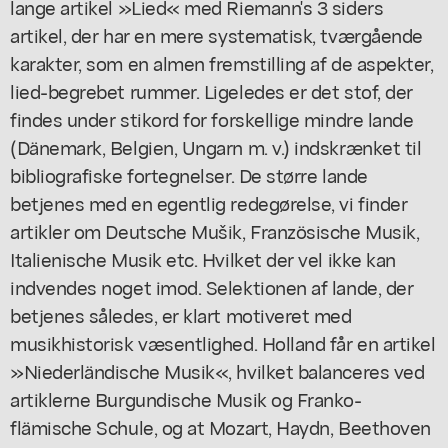
lange artikel »Lied« med Riemann's 3 siders
artikel, der har en mere systematisk, tværgående
karakter, som en almen fremstilling af de aspekter,
lied-begrebet rummer. Ligeledes er det stof, der
findes under stikord for forskellige mindre lande
(Dänemark, Belgien, Ungarn m. v.) indskrænket til
bibliografiske fortegnelser. De større lande
betjenes med en egentlig redegørelse, vi finder
artikler om Deutsche Mušik, Französische Musik,
Italienische Musik etc. Hvilket der vel ikke kan
indvendes noget imod. Selektionen af lande, der
betjenes således, er klart motiveret med
musikhistorisk væsentlighed. Holland får en artikel
»Niederländische Musik«, hvilket balanceres ved
artiklerne Burgundische Musik og Franko-
flämische Schule, og at Mozart, Haydn, Beethoven