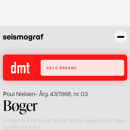
Gå
til
hovedindhold
VÆLG ÅRGANG
Poul Nielsen
- Årg. 43/1968, nr. 03
Bøger
Artiklen er indscannet fra det trykte magasin; der tages
forbehold for fejl