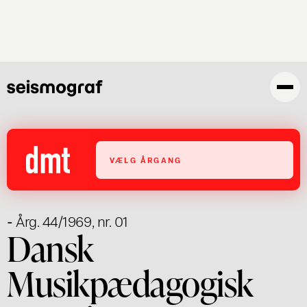
Gå
til
hovedindhold
VÆLG ÅRGANG
- Årg. 44/1969, nr. 01
Dansk
Musikpædagogisk