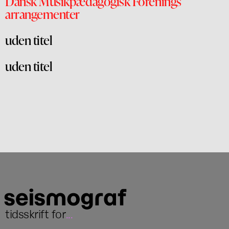
Dansk Musikpædagogisk Forenings
arrangementer
uden titel
uden titel
tidsskrift for
...