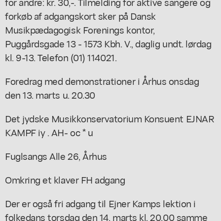
for andre: kr. 30,-. Tilmelding for aktive sangere og
forkøb af adgangskort sker på Dansk
Musikpædagogisk Forenings kontor,
Puggårdsgade 13 - 1573 Kbh. V., daglig undt. lørdag
kl. 9-13. Telefon (01) 114021.
Foredrag med demonstrationer i Århus onsdag
den 13. marts u. 20.30
Det jydske Musikkonservatorium Konsuent EJNAR
KAMPF iy . AH- oc * u
Fuglsangs Alle 26, Århus
Omkring et klaver FH adgang
Der er også fri adgang til Ejner Kamps lektion i
folkedans torsdag den 14. marts kl. 20,00 samme