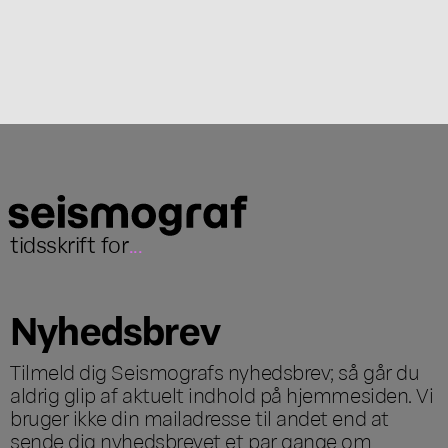
tidsskrift for
...
Nyhedsbrev
Tilmeld dig Seismografs nyhedsbrev; så går du
aldrig glip af aktuelt indhold på hjemmesiden. Vi
bruger ikke din mailadresse til andet end at
sende dig nyhedsbrevet et par gange om