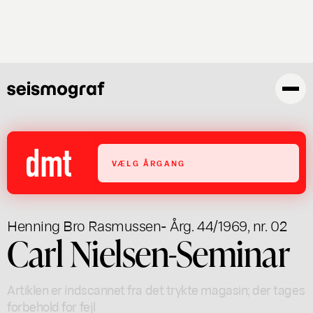
Gå
til
hovedindhold
VÆLG ÅRGANG
Henning Bro Rasmussen
- Årg. 44/1969, nr. 02
Carl Nielsen-Seminar
Artiklen er indscannet fra det trykte magasin; der tages
forbehold for fejl