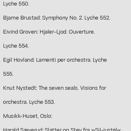
Lyche 550.
Bjarne Brustad: Symphony No. 2. Lyche 552.
Eivind Groven: Hjaler-Ljod. Ouverture.
Lyche 554.
Egil Hovland: Lamenti per orchestra. Lyche
555.
Knut Nystedt: The seven seals. Visions for
orchestra. Lyche 553.
Musikk-Huset, Oslo:
Harald Sæverud: Slatter og Stev fra »Sil-justøl«