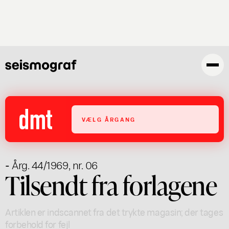
Gå
til
hovedindhold
VÆLG ÅRGANG
- Årg. 44/1969, nr. 06
Tilsendt fra forlagene
Artiklen er indscannet fra det trykte magasin; der tages
forbehold for fejl