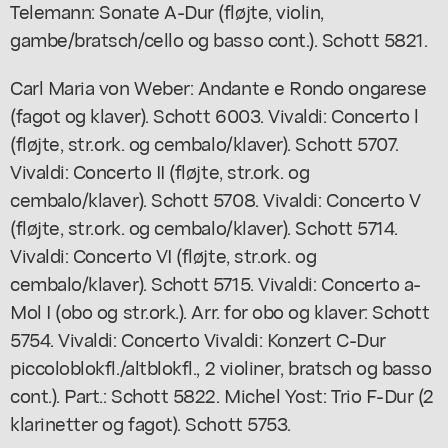
Telemann: Sonate A-Dur (fløjte, violin,
gambe/bratsch/cello og basso cont.). Schott 5821.
Carl Maria von Weber: Andante e Rondo ongarese
(fagot og klaver). Schott 6003. Vivaldi: Concerto l
(fløjte, str.ork. og cembalo/klaver). Schott 5707.
Vivaldi: Concerto II (fløjte, str.ork. og
cembalo/klaver). Schott 5708. Vivaldi: Concerto V
(fløjte, str.ork. og cembalo/klaver). Schott 5714.
Vivaldi: Concerto VI (fløjte, str.ork. og
cembalo/klaver). Schott 5715. Vivaldi: Concerto a-
Mol I (obo og str.ork.). Arr. for obo og klaver: Schott
5754. Vivaldi: Concerto Vivaldi: Konzert C-Dur
piccoloblokfl./altblokfl., 2 violiner, bratsch og basso
cont.). Part.: Schott 5822. Michel Yost: Trio F-Dur (2
klarinetter og fagot). Schott 5753.