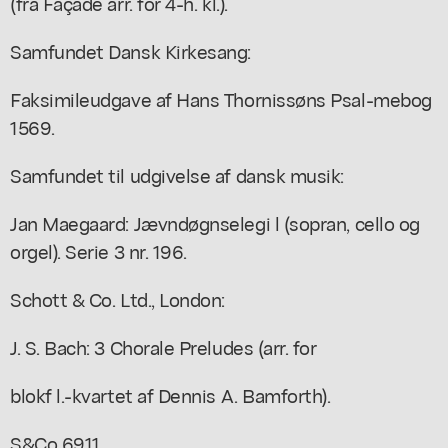
(fra Façade arr. for 4-h. kl.).
Samfundet Dansk Kirkesang:
Faksimileudgave af Hans Thornissøns Psal-mebog
1569.
Samfundet til udgivelse af dansk musik:
Jan Maegaard: Jævndøgnselegi l (sopran, cello og
orgel). Serie 3 nr. 196.
Schott & Co. Ltd., London:
J. S. Bach: 3 Chorale Preludes (arr. for
blokf l.-kvartet af Dennis A. Bamforth).
S&Co 6911.