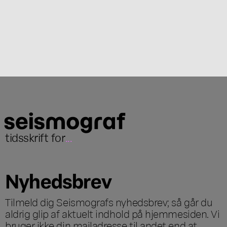
tidsskrift for
...
Nyhedsbrev
Tilmeld dig Seismografs nyhedsbrev; så går du
aldrig glip af aktuelt indhold på hjemmesiden. Vi
bruger ikke din mailadresse til andet end at