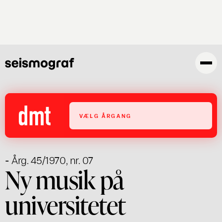
Gå
til
hovedindhold
VÆLG ÅRGANG
- Årg. 45/1970, nr. 07
Ny musik på
universitetet