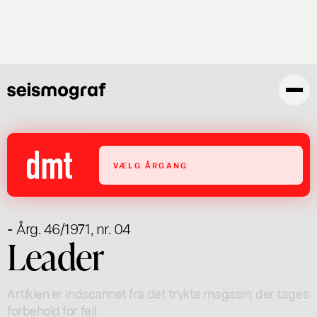
Gå
til
hovedindhold
VÆLG ÅRGANG
- Årg. 46/1971, nr. 04
Leader
Artiklen er indscannet fra det trykte magasin; der tages
forbehold for fejl