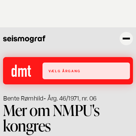
Gå
til
hovedindhold
VÆLG ÅRGANG
Bente Rømhild
- Årg. 46/1971, nr. 06
Mer om NMPU's
kongres