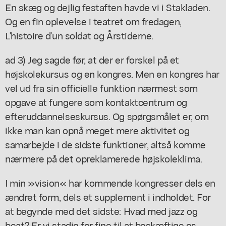
En skæg og dejlig festaften havde vi i Stakladen.
Og en fin oplevelse i teatret om fredagen,
L'histoire d'un soldat og Årstiderne.
ad 3) Jeg sagde før, at der er forskel på et
højskolekursus og en kongres. Men en kongres har
vel ud fra sin officielle funktion nærmest som
opgave at fungere som kontaktcentrum og
efteruddannelseskursus. Og spørgsmålet er, om
ikke man kan opnå meget mere aktivitet og
samarbejde i de sidste funktioner, altså komme
nærmere på det opreklamerede højskoleklima.
I min »vision« har kommende kongresser dels en
ændret form, dels et supplement i indholdet. For
at begynde med det sidste: Hvad med jazz og
beat? Er vi stadig for fine til at beskæftige os