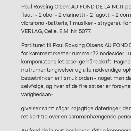
Poul Rovsíng Olsen: AU FOND DE LA NUIT po
flauti - 2 oboi - 2 clarinetti - 2 fagotti - 2 co
vibrafono -batteria, 1 musiker - strygere).
VERLAG, Celle. E.M. Nr. 5077.
Partituret til Poul Rovsing Olsens AU FOND 
for kammerorkester rummer 72 nodesider i 
komponistens letlæselige håndskrift. Pagineri
instrumentangivelser og alle nødvendige op
besætninken er i smuk orden - noget man de
selvfølge, og hver af de fire satser er forsy
varighedsan-
givelser samt sågar nøjagtige dateringer, der 
ret kort tid over en sammenhængende perio
Au fond de la nuit beskriver -ifølge komponis