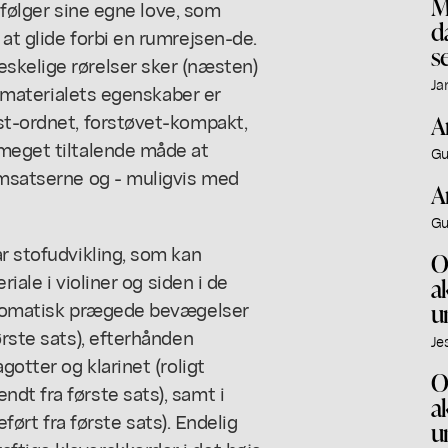
M
, følger sine egne love, som
d
at glide forbi en rumrejsen-de.
se
skelige rørelser sker (næsten)
Ja
at materialets egenskaber er
st-ordnet, forstøvet-kompakt,
A
 meget tiltalende måde at
Gu
emsatserne og - muligvis med
A
Gu
ar stofudvikling, som kan
O
riale i violiner og siden i de
a
 kromatisk prægede bevægelser
u
ørste sats), efterhånden
Je
gotter og klarinet (roligt
O
dt fra første sats), samt i
a
reført fra første sats). Endelig
u