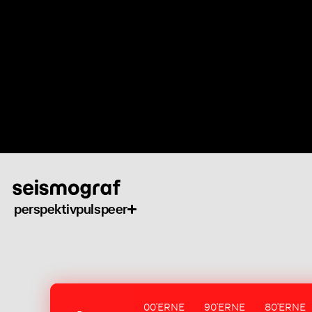
Gå
til
hovedindhold
perspektiv
puls
peer
00'ERNE
90'ERNE
80'ERNE