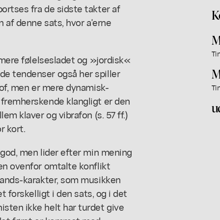
rtses fra de sidste takter af
K
n af denne sats, hvor a'erne
M
Ti
 mere følelsesladet og »jordisk«
M
e tendenser også her spiller
stof, men er mere dynamisk-
Ti
 fremherskende klangligt er den
u
em klaver og vibrafon (s. 57 ff.)
r kort.
 god, men lider efter min mening
en ovenfor omtalte konflikt
stands-karakter, som musikken
 forskelligt i den sats, og i det
sten ikke helt har turdet give