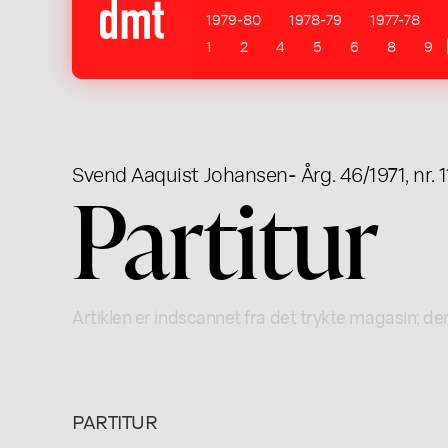
1979-80
1978-79
1977-78
1
2
4
5
6
8
9
Svend Aaquist Johansen
- Årg. 46/1971, nr. 1
Partitur
Artiklen er indscannet fra det trykte magasin; der
PARTITUR