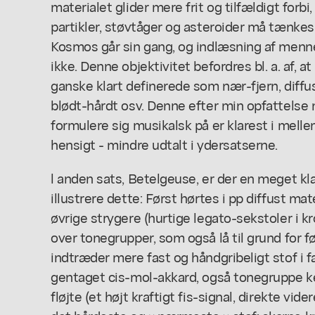
materialet glider mere frit og tilfældigt forbi
partikler, støvtåger og asteroider må tænkes 
Kosmos går sin gang, og indlæsning af menne
ikke. Denne objektivitet befordres bl. a. af, 
ganske klart definerede som nær-fjern, diffu
blødt-hårdt osv. Denne efter min opfattelse
formulere sig musikalsk på er klarest i mell
hensigt - mindre udtalt i ydersatserne.
l anden sats, Betelgeuse, er der en meget kl
illustrere dette: Først hørtes i pp diffust mate
øvrige strygere (hurtige legato-sekstoler i
over tonegrupper, som også lå til grund for f
indtræder mere fast og håndgribeligt stof i fa
gentaget cis-mol-akkard, også tonegruppe ken
fløjte (et højt kraftigt fis-signal, direkte vide