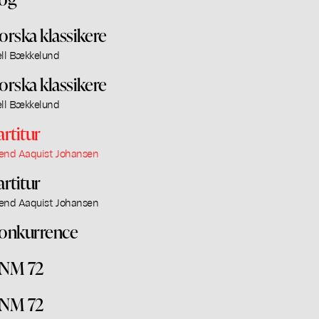
orska klassikere
ell Bækkelund
orska klassikere
ell Bækkelund
artitur
end Aaquist Johansen
artitur
end Aaquist Johansen
onkurrence
NM 72
NM 72