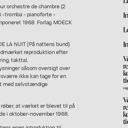
L
ur orchestre de chambre (2
rni -tromba - pianoforte -
I
 Komponeret 1968. Forlag MOECK
L
I
DE LA NUIT (På nattens bund)
udmærket reproduktion efter
V
ng, takttal,
r
lysninger såsom oversigt over
k
sværre ikke kan tage for en
t
net med selvstændige
He
V
røber, at værket er blevet til på
r
k
de i oktober-november 1968.
t
tens egen introduktion til