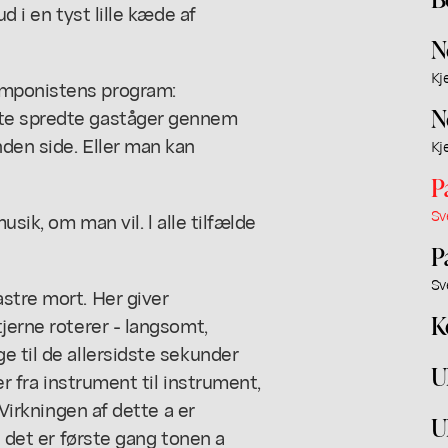
d i en tyst lille kæde af
N
Kj
omponistens program:
N
ste spredte gaståger gennem
den side. Eller man kan
Kj
P
Sv
usik, om man vil. l alle tilfælde
P
Sv
stre mort. Her giver
K
jerne roterer - langsomt,
e til de allersidste sekunder
U
er fra instrument til instrument,
 Virkningen af dette a er
U
t det er første gang tonen a