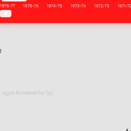
1976-77
1975-76
1974-75
1973-74
1972-73
1971-7
11
1
 tages forbehold for fejl