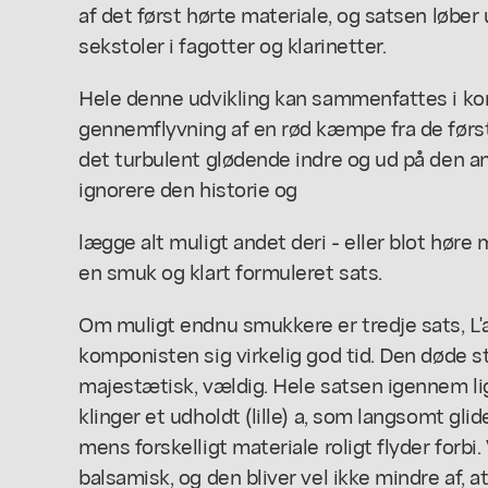
af det først hørte materiale, og satsen løber u
sekstoler i fagotter og klarinetter.
Hele denne udvikling kan sammenfattes i k
gennemflyvning af en rød kæmpe fra de før
det turbulent glødende indre og ud på den an
ignorere den historie og
lægge alt muligt andet deri - eller blot høre m
en smuk og klart formuleret sats.
Om muligt endnu smukkere er tredje sats, L'a
komponisten sig virkelig god tid. Den døde st
majestætisk, vældig. Hele satsen igennem lig
klinger et udholdt (lille) a, som langsomt glid
mens forskelligt materiale roligt flyder forbi.
balsamisk, og den bliver vel ikke mindre af, a