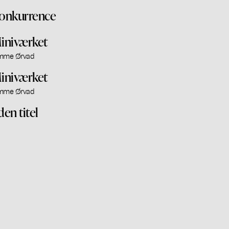
onkurrence
iniværket
mme Ørvad
iniværket
mme Ørvad
den titel