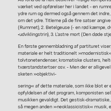
værket ved opførelser her i landet - en rumr
ydre rum og dermed også gennem det indre, 
om det ydre. Titlerne på de fire satser angiver
(Rummet), 2. Betelgeuse (- en rød kæmpe, dv
•udviklingstrin), 3. L'astre mort (Den døde st
En første gennembladning af partituret viser
materiale er helt traditionelt »modernistisk« 
tolvtonetendenser, kromatiske clusters, hel
tværstandstertser osv. - Men der er alligevel 
sketen »objektivi-
sering« af dette materiale, som ikke blot er 
opfyldelsen af det program, komponisten se
musikken gevaldigt. Det gestisk-dramatiske, s
så megen anden »neoklassicistisk« musik, e