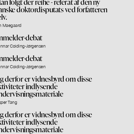
an folgt der reihe - referat af den ny
anske doktordisputats ved forfatteren
lv.
n Maegaard
nmelder-debat
nnar Coiding-Jørgensen
nmelder-debat
nnar Coiding-Jørgensen
g derfor er vidnesbyrd om disse
ktiviteter indlysende
ndervisningsmateriale
sper Tang
g derfor er vidnesbyrd om disse
ktiviteter indlysende
ndervisningsmateriale