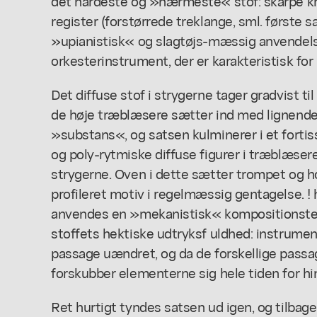
det hårdeste og »nærmeste« stof: skarpe kra
register (forstørrede treklange, sml. første sat
»upianistisk« og slagtøjs-mæssig anvendels
orkesterinstrument, der er karakteristisk for
Det diffuse stof i strygerne tager gradvist t
de høje træblæsere sætter ind med lignende
»substans«, og satsen kulminerer i et forti
og poly-rytmiske diffuse figurer i træblæser
strygerne. Oven i dette sætter trompet og ho
profileret motiv i regelmæssig gentagelse. !
anvendes en »mekanistisk« kompositionstekni
stoffets hektiske udtryksf uldhed: instrumen
passage uændret, og da de forskellige passag
forskubber elementerne sig hele tiden for h
Ret hurtigt tyndes satsen ud igen, og tilbage