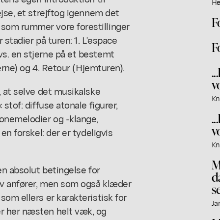
He
ejse, et strejftog igennem det
F
som rummer vore forestillinger
 stadier på turen: 1. L'espace
F
s. en stjerne på et bestemt
jerne) og 4. Retour (Hjemturen).
.
v
, at selve det musikalske
Kn
stof: diffuse atonale figurer,
.
tonemelodier og -klange,
v
en forskel: der er tydeligvis
Kn
M
en absolut betingelse for
d
lv anfører, men som også klæder
se
om ellers er karakteristisk for
Ja
r her næsten helt væk, og