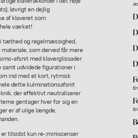
ftige klaverakkorder i det høje
Je
s), løvrigt en dejlig
D
e af klaveret som
 hele værket!
D
il i tæthed og regelmæssighed,
D
 materiale, som derved får mere
ssimo-afsnit med klaverglissader
D
e samt udvidede figurationer i
rn ind med et kort, rytmisk
F
 hele dette kulminationsafsnit
Eri
k, der effektivt neutraliserer
F
terne gentager hver for sig en
er er af ulige længde,
Eri
inanden.
B
 er tilsidst kun re-;miniscenser
B