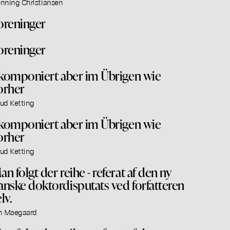
nning Christiansen
oreninger
oreninger
..komponiert aber im Übrigen wie
orher
ud Ketting
..komponiert aber im Übrigen wie
orher
ud Ketting
an folgt der reihe - referat af den ny
anske doktordisputats ved forfatteren
lv.
n Maegaard