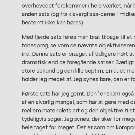
overhovedet forekommer i hele værket, når bo
anden sats (og fra klaverglissa-derne i midte
bestemt ikke kan høres).
Med fjerde sats føres man brat tilbage til et
tonesprog, selvom de nævnte objektiviserend
ind. Denne sats er præget af tidligere hørt 
dramatisk end de foregående satser. Særligt
store sekund og den lille septim. En duet mell
holder jeg meget af. Jeg synes bare, den er fo
Første sats har jeg gemt. Den ' er skam også
af en alvorlig mangel, som har at gøre med d
mellem materialets art og den objektive til
tydeligvis søger. Jeg synes, der sker for meget
hele taget for meget. Det er som om komponi