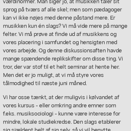
værdinormer. Man siger jo, at musikken taler sit
sprog på tværs af alle skel; men som pædagoger
kan vi ikke nøjes med denne påstand mere. Er
musikken kun én slags? Vi må vide mere på mange
felter. Vi må prøve at finde ud af musikkens og
vores placering i samfundet og hensigten med
vores arbejde. Og denne diskussionsaften havde
mange spændende replikskifter om disse ting. Vi
tror, der var stof til et helt seminar at hente her.
Men det er jo muligt, at vi må styre vores
tålmodighed til næste juni måned.
Vi har osse tænkt, at der muligvis i kølvandet af
vores kursus - eller omkring andre emner som
f.eks. musiksociologi - kunne være interesse for
mindre, lokale studiekredse. Den slags etablerer
sig sjældent helt af sig selv, så vi vil benytte