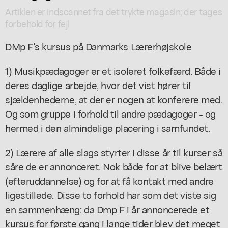
Artiklen er indscannet fra det trykte magasin; der tages
forbehold for fejl
DMp F's kursus på Danmarks Lærerhøjskole
1) Musikpædagoger er et isoleret folkefærd. Både i
deres daglige arbejde, hvor det vist hører til
sjældenhederne, at der er nogen at konferere med.
Og som gruppe i forhold til andre pædagoger - og
hermed i den almindelige placering i samfundet.
2) Lærere af alle slags styrter i disse år til kurser så
såre de er annonceret. Nok både for at blive belært
(efteruddannelse) og for at få kontakt med andre
ligestillede. Disse to forhold har som det viste sig
en sammenhæng: da Dmp F i år annoncerede et
kursus for første gang i lange tider blev det meget