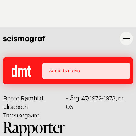
Gå
til
hovedindhold
VÆLG ÅRGANG
Bente Rømhild
,
- Årg. 47/1972-1973, nr.
Elisabeth
05
Troensegaard
Rapporter