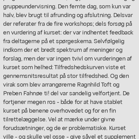
gruppeundervisning. Den femte dag, som kun var
halv, blev brugt til afrunding og afslutning. Delsvar
der referater fra de fire workshops; dels forsøg på
en vurdering af kurset: der var indhentet feedback
fra deltagerne på et spørgeskema. Selvfølgelig
indkom der et bredt spektrum af meninger og
forslag, men der var ingen tvivl om vurderingen af
kurset som helhed: Tilfredshedskurven viste et
gennemsnitsresultat på stor tilfredshed. Og den
virak som blev arrangørerne Ragnhild Toft og
Preben Fahnøe ti! del var sandelig velfortjent. De
fortjener megen ros - både for at have stablet
kurset på benene overhovedet og for en fin
tilrettelæggelse. Vel at mærke under givne
forudsætninger, og de er problematiske. Kurset
ville - og skulle vel osse - give såvel et supplement