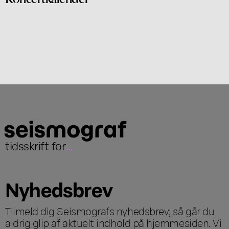
tidsskrift for
...
Nyhedsbrev
Tilmeld dig Seismografs nyhedsbrev; så går du
aldrig glip af aktuelt indhold på hjemmesiden. Vi