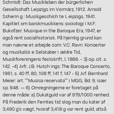
Schmidt: Das Musikleben der bürgerlichen
Gesellschaft Leipzigs im Vormärz, 1912. Arnold
Scherin g : Musikgeschich te L eipzigs, 1941.
Kapitlet om barokmusikkens sociologi i M.F.
Bukofzer: Musique in the Baroque Era, 1947, er
også rent socialhistorisk. På hjemlig grund kan
man nævne et arbejde som: V.C. Ravn: Koncerter
og musikalsk e Selskaber i ældre Tid,
Musikforeningens festskrift, l, 1886. - 3) op. cit. s.
142. -4) Jvfr. J.B. Hutch ings: The Baroque Concerto,
1961, s. 40 ff, 80, 108 ff, 141 f, 147 - 5) Jvf. Bernhard
Meier: art. ""Musica reservata"" i MGG, Bd. 9, især
sp. 948. — 6) Omregningerne er foretaget på
denne måde: a) Dukatguld var af 979/1000 renhed.
På Frederik den Femtes tid slog man du kater af
3,490 g's vægt, hvoraf 3,418 g var rent guld, altså