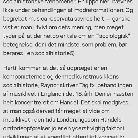
socialhistoriske fænomener. Philippo Neri nævnes
ikke under behandlingen af modreformationen. Og
begrebet musica reservata savnes helt — ganske
vist er man i tvivl om dets mening, men meget
tyder på, at der netop er tale om en ""sociologisk""
betegnelse, der i det mindste, som problem, bør
berøres i en socialhistorie5).
Hertil kommer, at det så udpræget er en
komponisternes og dermed kunstmusikkens
socialhistorie, Raynor skriver. Tag fx. behandlingen
af musiklivet i England i det 18. årh. Den er næsten
helt koncentreret om Handel. Det skal medgives,
at man også derved får meget at vide om
musiklivet i den tids London, ligesom Handels
oratorieopførelser jo er en yderst vigtig faktor i
udviklingen af et egentligt offentligt koncertliv.