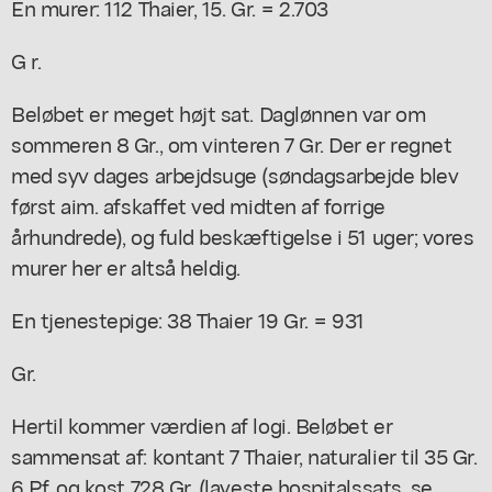
En murer: 112 Thaier, 15. Gr. = 2.703
G r.
Beløbet er meget højt sat. Daglønnen var om
sommeren 8 Gr., om vinteren 7 Gr. Der er regnet
med syv dages arbejdsuge (søndagsarbejde blev
først aim. afskaffet ved midten af forrige
århundrede), og fuld beskæftigelse i 51 uger; vores
murer her er altså heldig.
En tjenestepige: 38 Thaier 19 Gr. = 931
Gr.
Hertil kommer værdien af logi. Beløbet er
sammensat af: kontant 7 Thaier, naturalier til 35 Gr.
6 Pf. og kost 728 Gr. (laveste hospitalssats, se