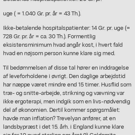
uge ( = 1.040 Gr. pr. år = 43 Th.).
Ikke-betalende hospitalspatienter: 14 Gr. pr. uge (=
728 Gr. pr. år = ca. 30 Th.). Formentlig
eksistensminimum hvad angår kost, i hvert fald
hvad en nøjsom person kunne klare sig med.
Til bedømmelsen af disse tal hører en inddragelse
af leveforholdene i øvrigt. Den daglige arbejdstid
har næppe været mindre end 15 timer. Husflid som
træ- og snitte-arbejde, strikning og vævning var
ikke ergoterapi, men indgik som en livs-nødvendig
del af økonomien. Dertil kommer spørgsmålet:
havde man inflation? Trevelyan anfører, at en
landsbypræst i det 15. årh. i England kunne klare
sig for 10 pund sterling om året.9) Goldsmits