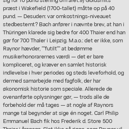
præst i Wakefield (1700-tallet) måtte op på 40
pund. — Desuden: var omkostnings-niveauet
stedbestemt? Bach anfører i nævnte brev, at han i
Thüringen klarede sig bedre for 400 Thaier end han
gør for 700 Thaler i Leipzig. M.a.o.: det er ikke, som
Raynor hævder, ""futilt"" at bedømme
musikerhonorarernes værdi — det er bare
kompliceret, og kræver en samlet historisk
indlevelse i hver periodes og steds leveforhold, og
dermed samarbejde med fagfolk, der har
økonomisk historie som speciale. Allerede de
ovenanførte oplysninger gør, — trods alle de
forbehold der må tages — at nogle af Raynors
mange tal begynder at sige én noget. Carl Philip
Emmanuel Bach fik hos Frederik d. Store 500
Thaier i årsgage. Slet ikke så ringe, som Raynor vil