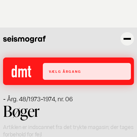
Gå
til
hovedindhold
VÆLG ÅRGANG
- Årg. 48/1973-1974, nr. 06
Bøger
Artiklen er indscannet fra det trykte magasin; der tages
forbehold for fejl