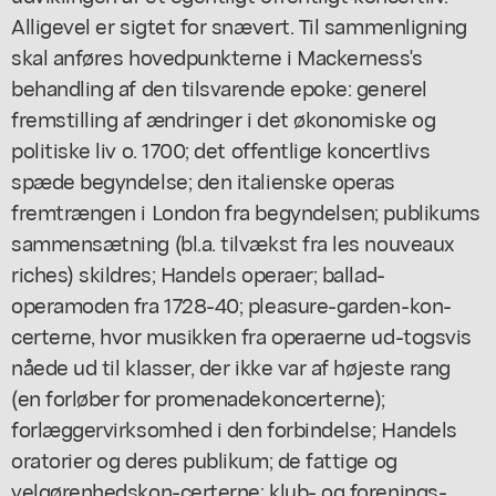
Alligevel er sigtet for snævert. Til sammenligning
skal anføres hovedpunkterne i Mackerness's
behandling af den tilsvarende epoke: generel
fremstilling af ændringer i det økonomiske og
politiske liv o. 1700; det offentlige koncertlivs
spæde begyndelse; den italienske operas
fremtrængen i London fra begyndelsen; publikums
sammensætning (bl.a. tilvækst fra les nouveaux
riches) skildres; Handels operaer; ballad-
operamoden fra 1728-40; pleasure-garden-kon-
certerne, hvor musikken fra operaerne ud-togsvis
nåede ud til klasser, der ikke var af højeste rang
(en forløber for promenadekoncerterne);
forlæggervirksomhed i den forbindelse; Handels
oratorier og deres publikum; de fattige og
velgørenhedskon-certerne; klub- og forenings-