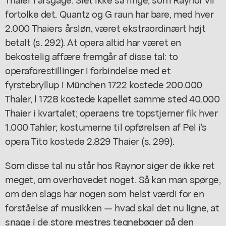
fortolke det. Quantz og G raun har bare, med hver
2.000 Thaiers årsløn, været ekstraordinært højt
betalt (s. 292). At opera altid har været en
bekostelig affære fremgår af disse tal: to
operaforestillinger i forbindelse med et
fyrstebryllup i München 1722 kostede 200.000
Thaler, l 1728 kostede kapellet samme sted 40.000
Thaier i kvartalet; operaens tre topstjerner fik hver
1.000 Tahler; kostumerne til opførelsen af Pel i's
opera Tito kostede 2.829 Thaier (s. 299).
Som disse tal nu står hos Raynor siger de ikke ret
meget, om overhovedet noget. Så kan man spørge,
om den slags har nogen som helst værdi for en
forståelse af musikken — hvad skal det nu ligne, at
snage i de store mestres tegnebøger på den