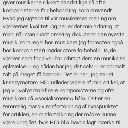
giver musikerne sikkert mindst lige så ofte
komponisterne fair behandling, som omvendt.
Hvad jeg sigtede til var musikernes mening om
værkernes kvalitet. Og her er det min erfaring, at
man, når man rundt omkring diskuterer den nyeste
musik, som regel hos musikere (og forresten også
hos komponister) møder store forbehold. Ja, de
værker, som for alvor har bibragt dem en musikalsk
oplevelse — og sådan har jeg det selv — er normalt
talt på meget få hænder. Det er heri, jeg ser et
krisesymptom. HCJ udleder videre af min artikel, at
jeg vil »afpersonificere komponisterne og ofre
musikken på »socialismens« bål«. Det er en
temmelig massiv misfortolkning af synspunktet
for artiklen, en misfortolkning der måske kunne
være undgået, hvis HCJ bl.a. havde lagt mærke til,