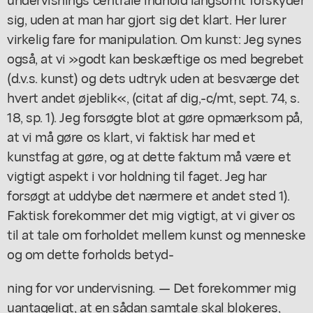
sig, uden at man har gjort sig det klart. Her lurer
virkelig fare for manipulation. Om kunst: Jeg synes
også, at vi »godt kan beskæftige os med begrebet
(d.v.s. kunst) og dets udtryk uden at besværge det
hvert andet øjeblik«, (citat af dig,-c/mt, sept. 74, s.
18, sp. 1). Jeg forsøgte blot at gøre opmærksom på,
at vi må gøre os klart, vi faktisk har med et
kunstfag at gøre, og at dette faktum må være et
vigtigt aspekt i vor holdning til faget. Jeg har
forsøgt at uddybe det nærmere et andet sted 1).
Faktisk forekommer det mig vigtigt, at vi giver os
til at tale om forholdet mellem kunst og menneske
og om dette forholds betyd-
ning for vor undervisning. — Det forekommer mig
uantageligt, at en sådan samtale skal blokeres,