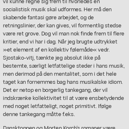
vil kunne regne sig frem til hvorledes en
socialistisk musik skal udformes. Her må den
skabende fantasi gøre arbejdet, og de
retningslinier, der kan gives, vil formentlig stedse
være ret grove. Dog vil man nok finde frem til flere
kritier, end vi har i dag. Når jeg brugte udtrykket
»et element af en kollektiv følemåde« vedr.
Sjostako-vitj, tænkte jeg absolut ikke på
bestemte, særligt letfattelige steder i hans musik,
men derimod på den mentalitet, som i det hele
taget kan fornemmes bag hans musikalske idiom.
Det er netop en borgerlig tankegang, der vil
indskrænke kollektivitet til at være ensbetydende
med noget letfatteligt, noget primitivt. Ifølge
denne tankegang måtte f.eks.
Dansktoppen og Morten Korch's romaner være