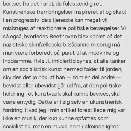
bortset fra det har JL da fuldstændig ret:
Kunstneriske frembringelser inspireret af og skabt
i en progressiv ide's tjeneste kan meget vil
misbruges af reaktionære politiske bevægelser. Vi
så også, hvorledes Beethoven blev koblet på det
nazistiske skinfællesskab. Sådanne misbrug må
man være forberedt på, parat til at modvirke og
inddæmme. Hvis JL imidlertid synes, at alle tanker
om en socialistisk kunst hermed falder til jorden,
skyldes det jo nok, at han — som en del andre —
bevidst eller ubevidst går ud fra, at den politiske
holdning i et kunstværk skal kunne bevises, skal
være entydig. Dette er i sig selv en ukunstnerisk
fordring. Hvad jeg i min artikel forestillede mig var
ikke en musik, der kun kunne opfattes som
socialistisk, men en musik, som / almindelighed