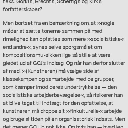
f.eks. Gorki's, Brecht's, Scherfig's og Kirk's
forfatterskaber?
Men bortset fra en bemærkning om, at »nogle
måder at sætte tonerne sammen på med
rimelighed kan opfattes som mere »socialistiske«
end andre«, synes selve spørgsmålet om
kompositionsmu-sikken lige så stille at være
gledet ud af GCJ's indlæg. Og når han derfor slutter
af med: »(Kunstneren) må vælge side af
klassekampen og samarbejde med de grupper,
som kæmper imod deres undertrykkelse — den
socialistiske arbejderbevægelse«, så risikerer han
at blive taget til indtægt for den opfattelse, at
kunstneren må droppe sit »finkulturelle« arbejde
og bruge al tiden på en organisatorisk indsats. Men
det mener GCJ jo nok ikke. Og hvis han — hvad jeg