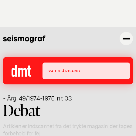
Gå
til
hovedindhold
VÆLG ÅRGANG
- Årg. 49/1974-1975, nr. 03
Debat
Artiklen er indscannet fra det trykte magasin; der tages
forbehold for fejl