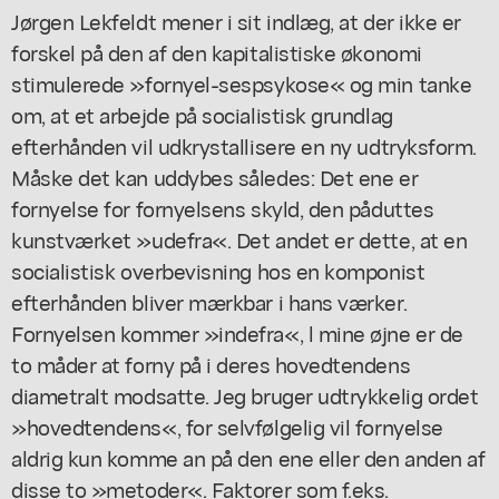
Jørgen Lekfeldt mener i sit indlæg, at der ikke er
forskel på den af den kapitalistiske økonomi
stimulerede »fornyel-sespsykose« og min tanke
om, at et arbejde på socialistisk grundlag
efterhånden vil udkrystallisere en ny udtryksform.
Måske det kan uddybes således: Det ene er
fornyelse for fornyelsens skyld, den påduttes
kunstværket »udefra«. Det andet er dette, at en
socialistisk overbevisning hos en komponist
efterhånden bliver mærkbar i hans værker.
Fornyelsen kommer »indefra«, l mine øjne er de
to måder at forny på i deres hovedtendens
diametralt modsatte. Jeg bruger udtrykkelig ordet
»hovedtendens«, for selvfølgelig vil fornyelse
aldrig kun komme an på den ene eller den anden af
disse to »metoder«. Faktorer som f.eks.