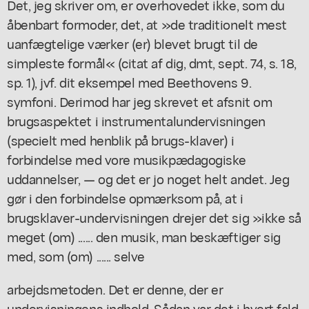
Det, jeg skriver om, er overhovedet ikke, som du
åbenbart formoder, det, at »de traditionelt mest
uanfægtelige værker (er) blevet brugt til de
simpleste formål« (citat af dig, dmt, sept. 74, s. 18,
sp. 1), jvf. dit eksempel med Beethovens 9.
symfoni. Derimod har jeg skrevet et afsnit om
brugsaspektet i instrumentalundervisningen
(specielt med henblik på brugs-klaver) i
forbindelse med vore musikpædagogiske
uddannelser, — og det er jo noget helt andet. Jeg
gør i den forbindelse opmærksom på, at i
brugsklaver-undervisningen drejer det sig »ikke så
meget (om) ...... den musik, man beskæftiger sig
med, som (om) ...... selve
arbejdsmetoden. Det er denne, der er
undervisningens indhold. Sådan var det i hvert fald