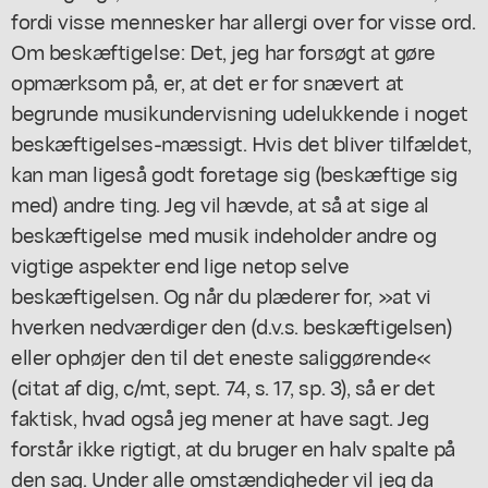
fordi visse mennesker har allergi over for visse ord.
Om beskæftigelse: Det, jeg har forsøgt at gøre
opmærksom på, er, at det er for snævert at
begrunde musikundervisning udelukkende i noget
beskæftigelses-mæssigt. Hvis det bliver tilfældet,
kan man ligeså godt foretage sig (beskæftige sig
med) andre ting. Jeg vil hævde, at så at sige al
beskæftigelse med musik indeholder andre og
vigtige aspekter end lige netop selve
beskæftigelsen. Og når du plæderer for, »at vi
hverken nedværdiger den (d.v.s. beskæftigelsen)
eller ophøjer den til det eneste saliggørende«
(citat af dig, c/mt, sept. 74, s. 17, sp. 3), så er det
faktisk, hvad også jeg mener at have sagt. Jeg
forstår ikke rigtigt, at du bruger en halv spalte på
den sag. Under alle omstændigheder vil jeg da