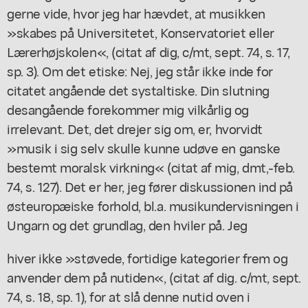
gerne vide, hvor jeg har hævdet, at musikken
»skabes på Universitetet, Konservatoriet eller
Lærerhøjskolen«, (citat af dig, c/mt, sept. 74, s. 17,
sp. 3). Om det etiske: Nej, jeg står ikke inde for
citatet angående det systaltiske. Din slutning
desangående forekommer mig vilkårlig og
irrelevant. Det, det drejer sig om, er, hvorvidt
»musik i sig selv skulle kunne udøve en ganske
bestemt moralsk virkning« (citat af mig, dmt,-feb.
74, s. 127). Det er her, jeg fører diskussionen ind på
østeuropæiske forhold, bl.a. musikundervisningen i
Ungarn og det grundlag, den hviler på. Jeg
hiver ikke »støvede, fortidige kategorier frem og
anvender dem på nutiden«, (citat af dig. c/mt, sept.
74, s. 18, sp. 1), for at slå denne nutid oven i