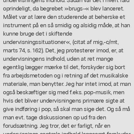
oprindeligt, da begrebet »brugs-« blev lanceret.
Målet var at lære den studerende at beherske et
instrument på en så smidig og alsidig måde, at han
kunne bruge det i skiftende
undervisningssituationer«, (citat af mig,-c/mt,
marts 74, s. 162). Det, jeg protesterer imod, er, at
undervisningens indhold, uden at ret mange
egentlig lægger mærke til det, forskyder sig bort
fra arbejdsmetoden og i retning af det musikalske
materiale, man benytter. Jeg har intet imod, at man
også beskæftiger sig med f.eks. pop-musik, men
hvis det bliver undervisningens primære sigte at
give indføring i pop, så skal man sige det. Og så må
man evt. tage diskussionen op ud fra den
forudsætning. Jeg tror, det er farligt, når en
undervisnings centrale indhold langsomt forskyder