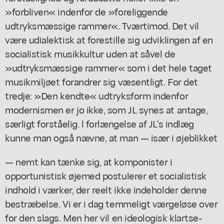
»forbliven« indenfor de »foreliggende
udtryksmæssige rammer«. Tværtimod. Det vil
være udialektisk at forestille sig udviklingen af en
socialistisk musikkultur uden at såvel de
»udtryksmæssige rammer« som i det hele taget
musikmiljøet forandrer sig væsentligt. For det
tredje: »Den kendte« udtryksform indenfor
modernismen er jo ikke, som JL synes at antage,
særligt forståelig. l forlængelse af JL's indlæg
kunne man også nævne, at man — især i øjeblikket
— nemt kan tænke sig, at komponister i
opportunistisk øjemed postulerer et socialistisk
indhold i værker, der reelt ikke indeholder denne
bestræbelse. Vi er i dag temmeligt værgeløse over
for den slags. Men her vil en ideologisk klartse-