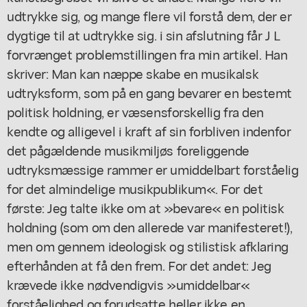
udtrykke sig, og mange flere vil forstå dem, der er
dygtige til at udtrykke sig. i sin afslutning får J L
forvrænget problemstillingen fra min artikel. Han
skriver: Man kan næppe skabe en musikalsk
udtryksform, som på en gang bevarer en bestemt
politisk holdning, er væsensforskellig fra den
kendte og alligevel i kraft af sin forbliven indenfor
det pågældende musikmiljøs foreliggende
udtryksmæssige rammer er umiddelbart forståelig
for det almindelige musikpublikum«. For det
første: Jeg talte ikke om at »bevare« en politisk
holdning (som om den allerede var manifesteret!),
men om gennem ideologisk og stilistisk afklaring
efterhånden at få den frem. For det andet: Jeg
krævede ikke nødvendigvis »umiddelbar«
forståelighed og forudsatte heller ikke en