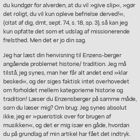
du kundgør for alverden, at du vil »give slip«, »gør
det roligt, du vil kun opleve befrielse derved!«,
(citat af dig, dmt, sept. 74, s. 18, sp. 3), så kan jeg
kun opfatte det som et udslag af missionerende
frelsthed. Men det er jo din sag.
Jeg har læst din henvisning til Enzens-berger
angående problemet historie/ tradition. Jeg må
tilstå, jeg synes, man her får alt andet end »klar
besked«, og der siges faktisk intet overhovedet
om forholdet mellem kategorierne historie og
tradition! Læser du Enzensberger på samme måde,
sorn du læser mig? Om brug: Jeg synes absolut
ikke, jeg er »pueristisk over for brugen af
musikken«, og det er mig især en gåde, hvordan
du på grundlag af min artikel har fået det indtryk.