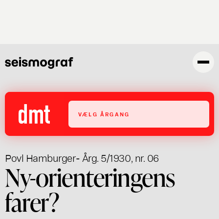
Gå
til
hovedindhold
VÆLG ÅRGANG
Povl Hamburger
- Årg. 5/1930, nr. 06
Ny-orienteringens
farer?