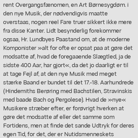
rent Overgangsfænomen, en Art Børnesygdøm. i
den nye Musik, der nødvendigvis maatte
overstaas, nogen reel Fare truer sikkert ikke mere
fra disse Kanter. Lidt besynderlig forekommer
ogsaa, Hr. Lundbyes Paastand om, at de moderne
Komponister »alt for ofte er opsat paa at gøre det
modsatte af, hvad de foregaaende Slægtled, ja de
sidste 400 Aar, har gjort«, da det jo daarligt er til
at tage Fejl af, at den nye Musik med meget
stærke Baand er bundet til det 17.-18. Aarhundrede
(Hindemiths Berøring med Bachstilen, Stravinskis
med baade Bach og Pergolese). Hvad de »nye«
Musikere stræber efter, er forøvrigt hverken at
gøre det modsatte af eller det samme som
Fortidens, men at finde det sande Udtryk for deres
egen Tid, for det, der er Nutidsmenneskets