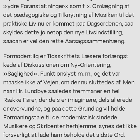
»ydre Foranstaltninger« som f. x. Omlægning af
det pædagogiske og Tilknytning af Musiken til det
praktiske Liv nu er kommet paa Dagsordenen, saa
skyldes dette jo netop den nye Livsindstilling,
saadan er vel den rette Aarsagssammenhæng.
Formodentlig er Tidsskriftets Læsere forlængst
kede af Diskussionen om Ny-Orientering,
»Saglighed«, Funktionslyst m. m., og det var
maaske ikke af Vejen, om der nu sluttedes af. Men
naar Hr. Lundbye saaledes fremmaner en hel
Række Farer, der dels er imaginære, dels allerede
er overvundne, og paa dette Grundlag vil holde
Formaningstale til de modernistisk sindede
Musikere og Skribenter herhjemme, synes det ikke
forsvarligt at lade ham beholde det sidste Ord.