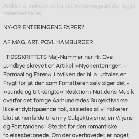
Artiklen er indscannet fra det trykte magasin; der tages
forbehold for fejl
NY-ORIENTERINGENS FARER?
AF MAG. ART. POVL HAMBURGER
I TIDSSKRIFTETS Maj-Nummer har Hr. Ove
Lundbye skrevet en Artikel »Nyorienteringen. -
Formaal og Farer«, i hvilken der bl. a. udtales en
Frygt for, at den som Forfatteren selv siger det -
»sunde og tiltrængte« Reaktion i Nutidens Musik
overfor det forrige Aarhundredes Subjektivisme
ikke er dybtgaaende nok, saaledes at vi risikerer
blot at henfalde til en ny Subjektivisme, en Viljens
og Forstandens i Stedet for den romantiske
følelsesbetonede. Om der overhovedet er noget