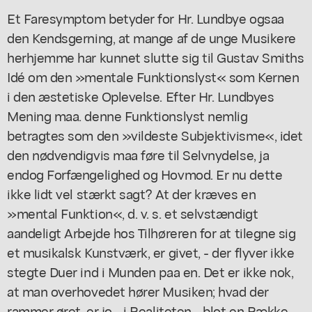
Et Faresymptom betyder for Hr. Lundbye ogsaa
den Kendsgerning, at mange af de unge Musikere
herhjemme har kunnet slutte sig til Gustav Smiths
Idé om den »mentale Funktionslyst« som Kernen
i den æstetiske Oplevelse. Efter Hr. Lundbyes
Mening maa. denne Funktionslyst nemlig
betragtes som den »vildeste Subjektivisme«, idet
den nødvendigvis maa føre til Selvnydelse, ja
endog Forfængelighed og Hovmod. Er nu dette
ikke lidt vel stærkt sagt? At der kræves en
»mental Funktion«, d. v. s. et selvstændigt
aandeligt Arbejde hos Tilhøreren for at tilegne sig
et musikalsk Kunstværk, er givet, - der flyver ikke
stegte Duer ind i Munden paa en. Det er ikke nok,
at man overhovedet hører Musiken; hvad der
rammer øret, er jo - i Realiteten - blot en Række