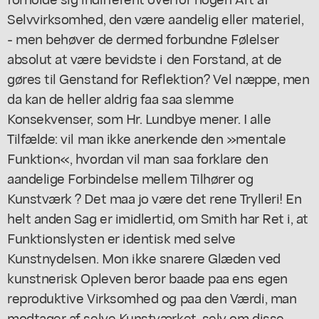
Selvvirksomhed, den være aandelig eller materiel,
- men behøver de dermed forbundne Følelser
absolut at være bevidste i den Forstand, at de
gøres til Genstand for Reflektion? Vel næppe, men
da kan de heller aldrig faa saa slemme
Konsekvenser, som Hr. Lundbye mener. I alle
Tilfælde: vil man ikke anerkende den »mentale
Funktion«, hvordan vil man saa forklare den
aandelige Forbindelse mellem Tilhører og
Kunstværk ? Det maa jo være det rene Trylleri! En
helt anden Sag er imidlertid, om Smith har Ret i, at
Funktionslysten er identisk med selve
Kunstnydelsen. Mon ikke snarere Glæden ved
kunstnerisk Opleven beror baade paa ens egen
reproduktive Virksomhed og paa den Værdi, man
modtager af selve Kunstværket, selv om disse