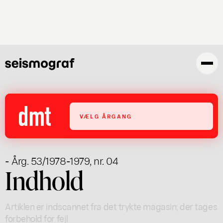
Gå
til
hovedindhold
VÆLG ÅRGANG
- Årg. 53/1978-1979, nr. 04
Indhold
Artiklen er indscannet fra det trykte magasin; der tages
forbehold for fejl