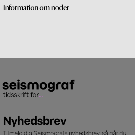
Information om noder
tidsskrift for
...
Nyhedsbrev
Tilmeld dig Seismografs nyhedsbrev; så går du