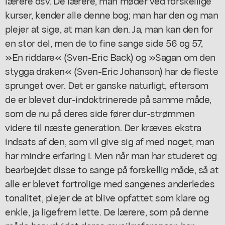
lærere osv. De lærere, man møder ved forskellige
kurser, kender alle denne bog; man har den og man
plejer at sige, at man kan den. Ja, man kan den for
en stor del, men de to fine sange side 56 og 57,
»En riddare« (Sven-Eric Back) og »Sagan om den
stygga draken« (Sven-Eric Johanson) har de fleste
sprunget over. Det er ganske naturligt, eftersom
de er blevet dur-indoktrinerede på samme måde,
som de nu på deres side fører dur-strømmen
videre til næste generation. Der kræves ekstra
indsats af den, som vil give sig af med noget, man
har mindre erfaring i. Men når man har studeret og
bearbejdet disse to sange på forskellig måde, så at
alle er blevet fortrolige med sangenes anderledes
tonalitet, plejer de at blive opfattet som klare og
enkle, ja ligefrem lette. De lærere, som på denne