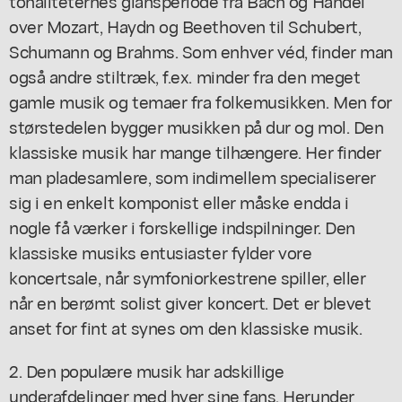
tonaliteternes glansperiode fra Bach og Händel
over Mozart, Haydn og Beethoven til Schubert,
Schumann og Brahms. Som enhver véd, finder man
også andre stiltræk, f.ex. minder fra den meget
gamle musik og temaer fra folkemusikken. Men for
størstedelen bygger musikken på dur og mol. Den
klassiske musik har mange tilhængere. Her finder
man pladesamlere, som indimellem specialiserer
sig i en enkelt komponist eller måske endda i
nogle få værker i forskellige indspilninger. Den
klassiske musiks entusiaster fylder vore
koncertsale, når symfoniorkestrene spiller, eller
når en berømt solist giver koncert. Det er blevet
anset for fint at synes om den klassiske musik.
2. Den populære musik har adskillige
underafdelinger med hver sine fans. Herunder