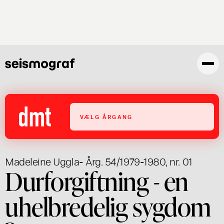
Gå
til
hovedindhold
VÆLG ÅRGANG
Madeleine Uggla
- Årg. 54/1979-1980, nr. 01
Durforgiftning - en
uhelbredelig sygdom