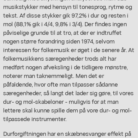
musikstykker med hensyn til tonesprog, rytme og
tekst. Af disse stykker gik 97,2% i dur og resten i
mol (88,1% gik i 4/4, 9,8% i 3/4). Der findes ingen
påviselige grunde til at tro, at der er indtruffet
nogen større forandring siden 1974, selvom
interessen for folkemusik er øget i de senere år. At
folkemusikkens særegenheder trods alt har
medført nogen afveksling i de tidligere mønstre,
noterer man taknemmeligt. Men det er
påfaldende, hvor ofte man tilpasser sådanne
særegenheder, så langt det lader sig gøre, til vores
dur- og mol-skabeloner - muligvis for at man
lettere skal kunne spille dem på vore dur- og mol-
tilpassede instrumenter.
Durforgiftningen har en skæbnesvanger effekt på