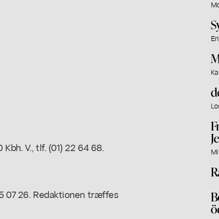
Mo
S
Er
M
Ka
d
Lo
F
J
bh. V., tlf. (01) 22 64 68.
Mi
R
 15 07 26. Redaktionen træffes
B
ö