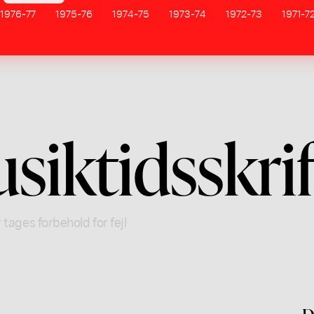
1976-77
1975-76
1974-75
1973-74
1972-73
1971-7
iktidsskrif
 tages forbehold for fejl