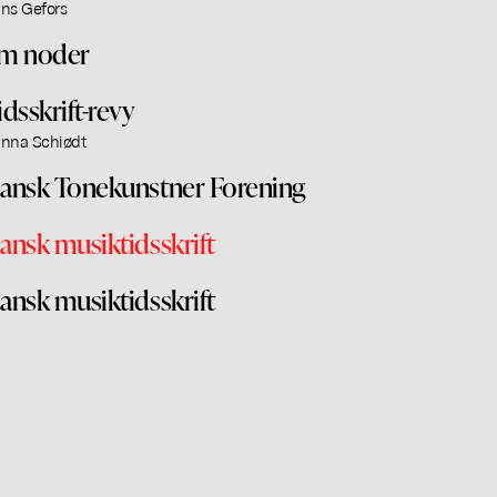
ns Gefors
m noder
idsskrift-revy
nna Schiødt
ansk Tonekunstner Forening
ansk musiktidsskrift
ansk musiktidsskrift