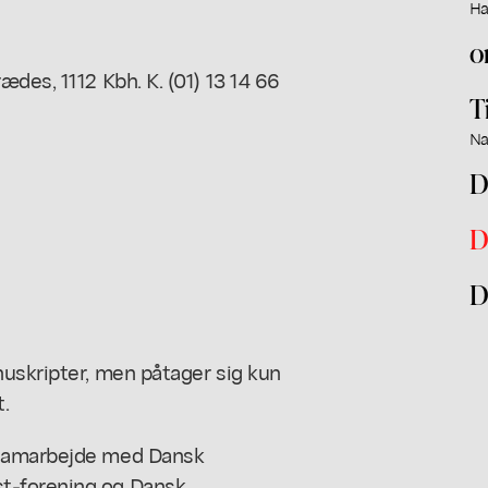
Ha
o
des, 1112 Kbh. K. (01) 13 14 66
T
Na
D
D
D
nuskripter, men påtager sig kun
t.
 samarbejde med Dansk
t-forening og Dansk