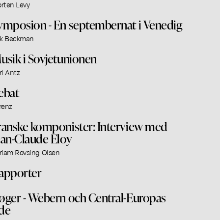
rten Levy
ymposion - En septembernat i Venedig
ik Beckman
usik i Sovjetunionen
rl Antz
ebat
renz
ranske komponister: Interview med
ean-Claude Eloy
riam Rovsing Olsen
apporter
øger - Webern och Central-Europas
de