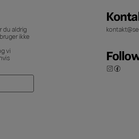
Konta
 du aldrig
kontakt@se
bruger ikke
g vi
Follo
hvis