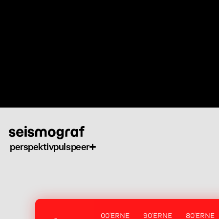
Gå
til
hovedindhold
perspektiv
puls
peer
00'ERNE
90'ERNE
80'ERNE