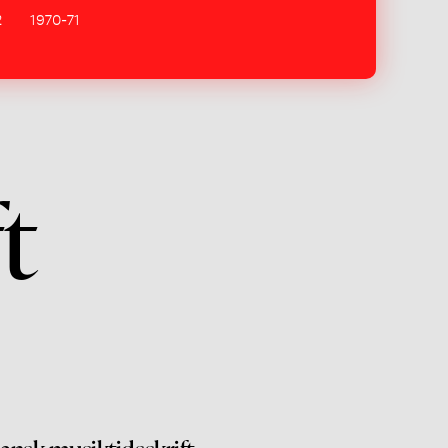
2
1970-71
t