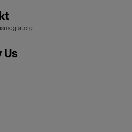
kt
ismograf.org
w Us