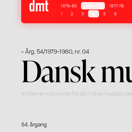
1979-80
1978-79
1977-78
1
2
3
4
5
6
- Årg. 54/1979-1980, nr. 04
Dansk mus
Artiklen er indscannet fra det trykte magasin; der
54. årgang