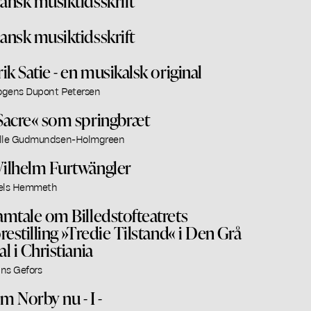
ansk musiktidsskrift
ansk musiktidsskrift
rik Satie - en musikalsk original
gens Dupont Petersen
Sacre« som springbræt
lle Gudmundsen-Holmgreen
ilhelm Furtwängler
els Hemmeth
amtale om Billedstofteatrets
orestilling »Tredie Tilstand« i Den Grå
al i Christiania
ns Gefors
m Norby nu - I -