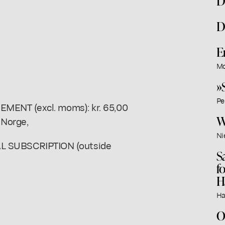
D
D
E
Mo
»
Pe
MENT (excl. moms): kr. 65,00
W
 Norge,
Ni
NNUAL SUBSCRIPTION (outside
S
f
H
Ha
O