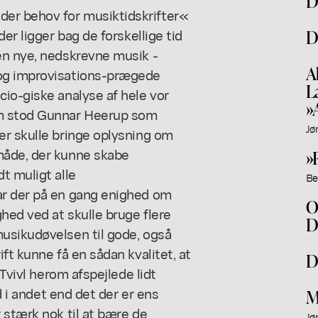
D
er behov for musiktidskrifter«
er ligger bag de forskellige tid
D
en nye, nedskrevne musik -
A
 og improvisations-prægede
L
io-giske analyse af hele vor
»
em stod Gunnar Heerup som
Jø
er skulle bringe oplysning om
måde, der kunne skabe
»
t muligt alle
Be
ar der på en gang enighed om
O
hed ved at skulle bruge flere
D
usikudøvelsen til gode, også
ft kunne få en sådan kvalitet, at
D
 Tvivl herom afspejlede lidt
d i andet end det der er ens
M
 stærk nok til at bære de
Jø