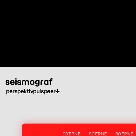
Gå
til
hovedindhold
perspektiv
puls
peer
00'ERNE
90'ERNE
80'ERNE