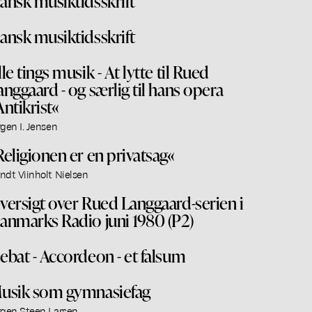
ansk musiktidsskrift
ansk musiktidsskrift
lle tings musik - At lytte til Rued
anggaard - og særlig til hans opera
Antikrist«
rgen I. Jensen
Religionen er en privatsag«
ndt Viinholt Nielsen
versigt over Rued Langgaard-serien i
anmarks Radio juni 1980 (P2)
ebat - Accordeon - et falsum
usik som gymnasiefag
rgen Steen Larsen