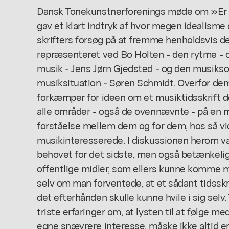
Dansk Tonekunstnerforenings møde om »Er d
gav et klart indtryk af hvor megen idealisme d
skrifters forsøg på at fremme henholdsvis d
repræsenteret ved Bo Holten - den rytme -
musik - Jens Jørn Gjedsted - og den musiksoc
musiksituation - Søren Schmidt. Overfor d
forkæmper for ideen om et musiktidsskrift d
alle områder - også de ovennævnte - på en 
forståelse mellem dem og for dem, hos så vid
musikinteresserede. I diskussionen herom v
behovet for det sidste, men også betænkelig
offentlige midler, som ellers kunne komme m
selv om man forventede, at et sådant tidsskri
det efterhånden skulle kunne hvile i sig selv.
triste erfaringer om, at lysten til at følge me
egne snævrere interesse, måske ikke altid er