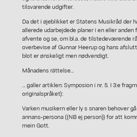
tilsvarende udgifter.
Da det i øjeblikket er Statens Musikråd der h
allerede udarbejdede planer i en eller anden f
afvente og se, om bl.a. de tilstedeværende 
overbevise af Gunnar Heerup og hans afslutte
blot er ønskeligt men nødvendigt.
Månadens rättelse...
... galler artiklen: Symposion i nr. 5. I 3:e fra
originalspråket):
Varken musikern eller ly s snaren behover g
annans-persona ((NB ej person)) for att kom
mein Gott.