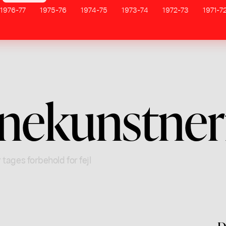
1976-77
1975-76
1974-75
1973-74
1972-73
1971-7
nekunstner
 tages forbehold for fejl