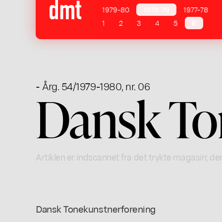
1979-80
1978-79
1977-78
1
2
3
4
5
6
- Årg. 54/1979-1980, nr. 06
Dansk To
Artiklen er indscannet fra det trykte magasin; der
Dansk Tonekunstnerforening