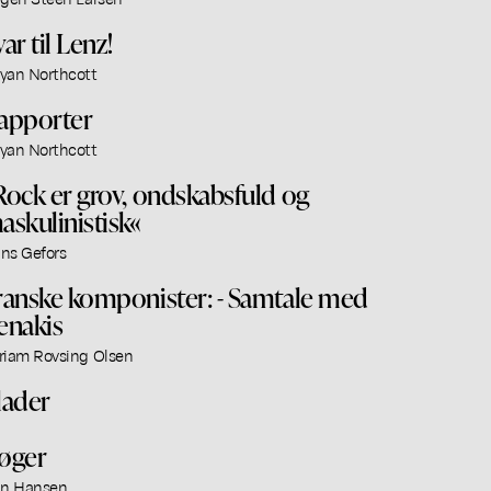
ar til Lenz!
yan Northcott
apporter
yan Northcott
Rock er grov, ondskabsfuld og
askulinistisk«
ns Gefors
ranske komponister: - Samtale med
enakis
riam Rovsing Olsen
lader
øger
an Hansen