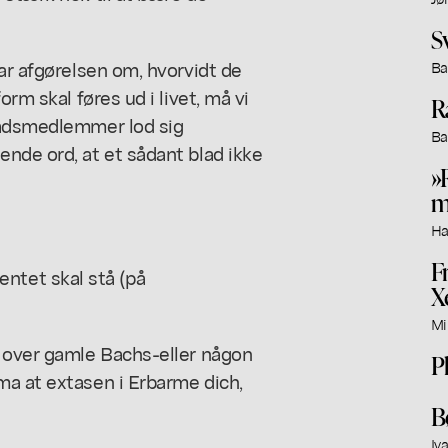
Sv
ar afgørelsen om, hvorvidt de
Ba
orm skal føres ud i livet, må vi
R
rådsmedlemmer lod sig
Ba
nde ord, at et sådant blad ikke
»
m
Ha
F
gmentet skal stå (på
X
Mi
å over gamle Bachs-eller någon
P
ma at extasen i Erbarme dich,
B
Iv