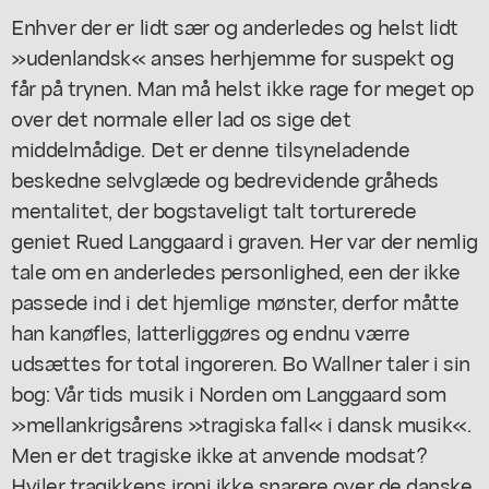
Enhver der er lidt sær og anderledes og helst lidt
»udenlandsk« anses herhjemme for suspekt og
får på trynen. Man må helst ikke rage for meget op
over det normale eller lad os sige det
middelmådige. Det er denne tilsyneladende
beskedne selvglæde og bedrevidende gråheds
mentalitet, der bogstaveligt talt torturerede
geniet Rued Langgaard i graven. Her var der nemlig
tale om en anderledes personlighed, een der ikke
passede ind i det hjemlige mønster, derfor måtte
han kanøfles, latterliggøres og endnu værre
udsættes for total ingoreren. Bo Wallner taler i sin
bog: Vår tids musik i Norden om Langgaard som
»mellankrigsårens »tragiska fall« i dansk musik«.
Men er det tragiske ikke at anvende modsat?
Hviler tragikkens ironi ikke snarere over de danske