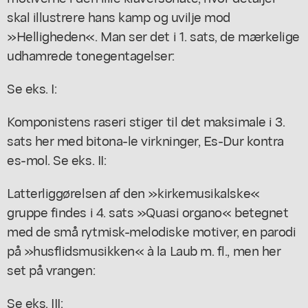
skal illustrere hans kamp og uvilje mod
»Helligheden«. Man ser det i 1. sats, de mærkelige
udhamrede tonegentagelser:
Se eks. I:
Komponistens raseri stiger til det maksimale i 3.
sats her med bitona-le virkninger, Es-Dur kontra
es-mol. Se eks. II:
Latterliggørelsen af den »kirkemusikalske«
gruppe findes i 4. sats »Quasi organo« betegnet
med de små rytmisk-melodiske motiver, en parodi
på »husflidsmusikken« à la Laub m. fl., men her
set på vrangen:
Se eks. III: