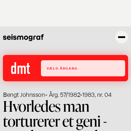
Gå
til
hovedindhold
VÆLG ÅRGANG
Bengt Johnsson
- Årg. 57/1982-1983, nr. 04
Hvorledes man
torturerer et geni -