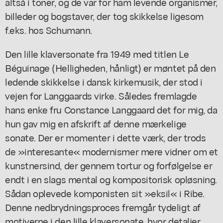
altså i toner, og de var for ham levende organismer,
billeder og bogstaver, der tog skikkelse ligesom
f.eks. hos Schumann.
Den lille klaversonate fra 1949 med titlen Le
Béguinage (Helligheden, hånligt) er møntet på den
ledende skikkelse i dansk kirkemusik, der stod i
vejen for Langgaards virke. Således fremlagde
hans enke fru Constance Langgaard det for mig, da
hun gav mig en afskrift af denne mærkelige
sonate. Der er momenter i dette værk, der trods
de »interesante« modernismer mere vidner om et
kunstnersind, der gennem tortur og forfølgelse er
endt i en slags mental og kompositorisk opløsning.
Sådan oplevede komponisten sit »eksil« i Ribe.
Denne nedbrydningsproces fremgår tydeligt af
motiverne i den lille klaversonate, hvor detaljer