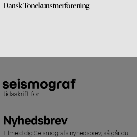
Dansk Tonekunstnerforening
tidsskrift for
...
Nyhedsbrev
Tilmeld dig Seismografs nyhedsbrev; så går du