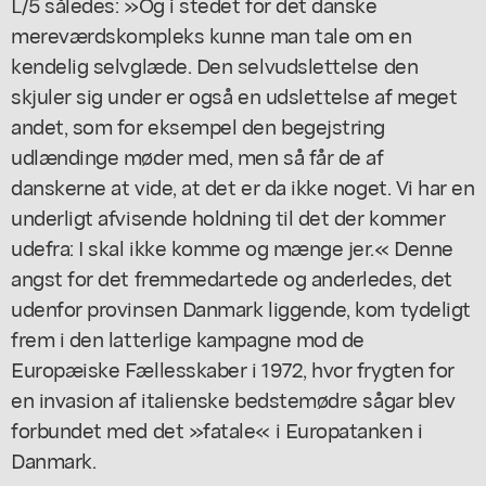
L/5 således: »Og i stedet for det danske
mereværdskompleks kunne man tale om en
kendelig selvglæde. Den selvudslettelse den
skjuler sig under er også en udslettelse af meget
andet, som for eksempel den begejstring
udlændinge møder med, men så får de af
danskerne at vide, at det er da ikke noget. Vi har en
underligt afvisende holdning til det der kommer
udefra: I skal ikke komme og mænge jer.« Denne
angst for det fremmedartede og anderledes, det
udenfor provinsen Danmark liggende, kom tydeligt
frem i den latterlige kampagne mod de
Europæiske Fællesskaber i 1972, hvor frygten for
en invasion af italienske bedstemødre sågar blev
forbundet med det »fatale« i Europatanken i
Danmark.