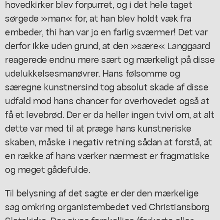
hovedkirker blev forpurret, og i det hele taget
sørgede »man« for, at han blev holdt væk fra
embeder, thi han var jo en farlig sværmer! Det var
derfor ikke uden grund, at den »sære« Langgaard
reagerede endnu mere sært og mærkeligt på disse
udelukkelsesmanøvrer. Hans følsomme og
særegne kunstnersind tog absolut skade af disse
udfald mod hans chancer for overhovedet også at
få et levebrød. Der er da heller ingen tvivl om, at alt
dette var med til at præge hans kunstneriske
skaben, måske i negativ retning sådan at forstå, at
en række af hans værker nærmest er fragmatiske
og meget gådefulde.
Til belysning af det sagte er der den mærkelige
sag omkring organistembedet ved Christiansborg
Slotskirke. Der gives forskellige (forkerte eller