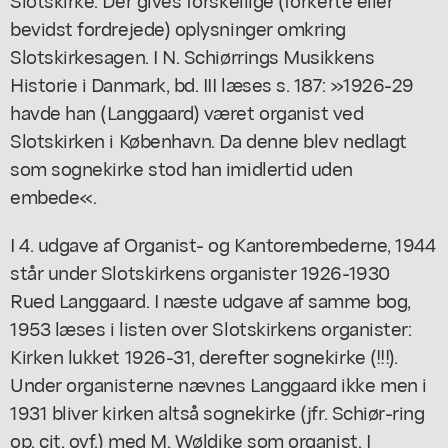
bevidst fordrejede) oplysninger omkring
Slotskirkesagen. I N. Schiørrings Musikkens
Historie i Danmark, bd. III læses s. 187: »1926-29
havde han (Langgaard) været organist ved
Slotskirken i København. Da denne blev nedlagt
som sognekirke stod han imidlertid uden
embede«.
I 4. udgave af Organist- og Kantorembederne, 1944
står under Slotskirkens organister 1926-1930
Rued Langgaard. I næste udgave af samme bog,
1953 læses i listen over Slotskirkens organister:
Kirken lukket 1926-31, derefter sognekirke (!!!).
Under organisterne nævnes Langgaard ikke men i
1931 bliver kirken altså sognekirke (jfr. Schiør-ring
op. cit. ovf.) med M. Wøldike som organist. I