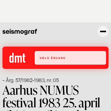
Gå
til
hovedindhold
VÆLG ÅRGANG
- Årg. 57/1982-1983, nr. 05
Aarhus NUMUS
festival 1983 25. april