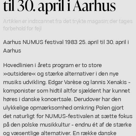
til 30. april i Aarhus
Artiklen er indscannet fra det trykte magasin; der tages
forbehold for fejl
Aarhus NUMUS festival 1983 25. april til 30. april i
Aarhus
Hovedlinien i årets program er to store
»outsidere« og stærke alternativer i den nye
musiks udvikling. Edgar Varèse og lannis Xenakis -
komponister som hidtil altfor sjældent har kunnet
høres i danske koncertsale. Derudover har den
ulykkelige opmærksomhed omkring Polen gjort
det naturligt for NUMUS-festivalen at sætte fokus
på den polske musikkultur - endnu ét af de stærke
og væsentlige alternativer. En række danske