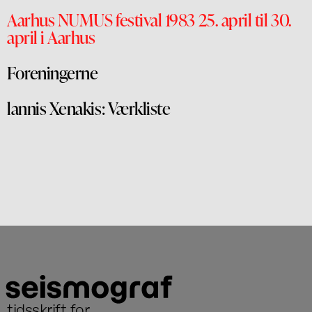
Aarhus NUMUS festival 1983 25. april til 30.
april i Aarhus
Foreningerne
lannis Xenakis: Værkliste
tidsskrift for
...