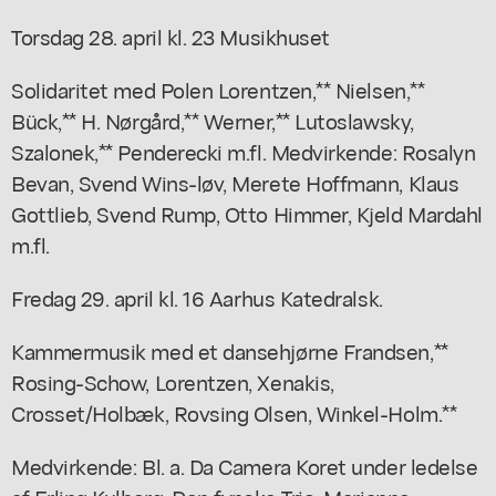
Torsdag 28. april kl. 23 Musikhuset
Solidaritet med Polen Lorentzen,** Nielsen,**
Bück,** H. Nørgård,** Werner,** Lutoslawsky,
Szalonek,** Penderecki m.fl. Medvirkende: Rosalyn
Bevan, Svend Wins-løv, Merete Hoffmann, Klaus
Gottlieb, Svend Rump, Otto Himmer, Kjeld Mardahl
m.fl.
Fredag 29. april kl. 16 Aarhus Katedralsk.
Kammermusik med et dansehjørne Frandsen,**
Rosing-Schow, Lorentzen, Xenakis,
Crosset/Holbæk, Rovsing Olsen, Winkel-Holm.**
Medvirkende: Bl. a. Da Camera Koret under ledelse