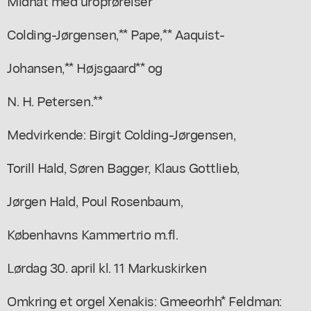
Midnat med uropførelser
Colding-Jørgensen,** Pape,** Aaquist-
Johansen,** Højsgaard** og
N. H. Petersen.**
Medvirkende: Birgit Colding-Jørgensen,
Torill Hald, Søren Bagger, Klaus Gottlieb,
Jørgen Hald, Poul Rosenbaum,
Københavns Kammertrio m.fl.
Lørdag 30. april kl. 11 Markuskirken
Omkring et orgel Xenakis: Gmeeorhh* Feldman: