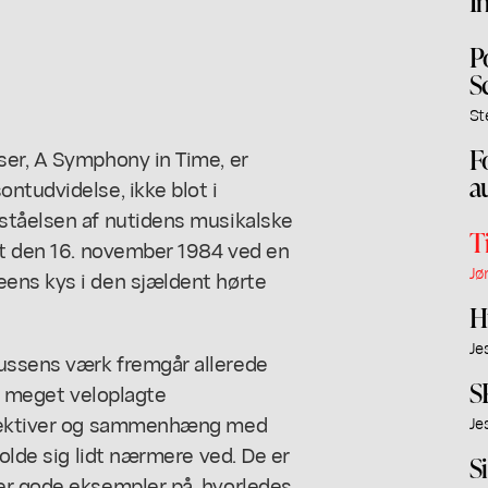
I
P
S
St
F
ser, A Symphony in Time, er
a
ntudvidelse, ikke blot i
ståelsen af nutidens musikalske
T
ørt den 16. november 1984 ved en
Jø
ens kys i den sjældent hørte
H
Je
ussens værk fremgår allerede
S
ar meget veloplagte
rspektiver og sammenhæng med
Je
holde sig lidt nærmere ved. De er
Si
er gode eksempler på, hvorledes