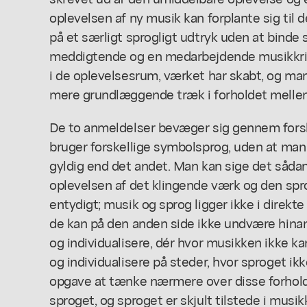
oplevelsen af ny musik kan forplante sig til 
på et særligt sprogligt udtryk uden at bind
meddigtende og en medarbejdende musikkriti
i de oplevelsesrum, værket har skabt, og man
mere grundlæggende træk i forholdet melle
De to anmeldelser bevæger sig gennem forsk
bruger forskellige symbolsprog, uden at man
gyldig end det andet. Man kan sige det sådan
oplevelsen af det klingende værk og den spro
entydigt; musik og sprog ligger ikke i direkt
de kan på den anden side ikke undvære hinan
og individualisere, dér hvor musikken ikke ka
og individualisere på steder, hvor sproget ikke
opgave at tænke nærmere over disse forhold.
sproget, og sproget er skjult tilstede i mus