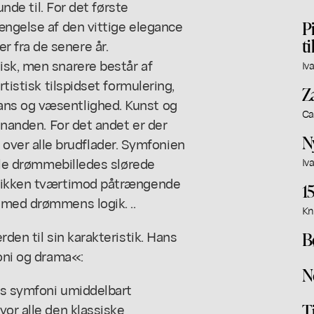
unde til. For det første
ængelse af den vittige elegance
P
t
 fra de senere år.
isk, men snarere består af
Iv
rtistisk tilspidset formulering,
Z
ans og væsentlighed. Kunst og
Ca
hinanden. For det andet er der
N
er alle brudflader. Symfonien
elle drømmebilledes slørede
Iv
usikken tværtimod påtrængende
1
 med drømmens logik. ..
Kn
den til sin karakteristik. Hans
B
foni og drama«:
N
ns symfoni umiddelbart
T
vor alle den klassiske