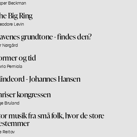
sper Beckman
he Big Ring
eodore Levin
avenes grundtone - findes den?
r Nørgård
ormer og tid
rio Perniola
indeord - Johannes Hansen
ariser kongressen
ge Bruland
tor musik fra små folk, hvor de store
estemmer
e Reitov