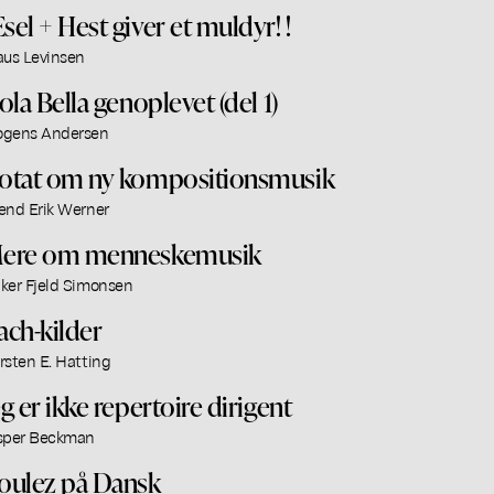
sel + Hest giver et muldyr! !
aus Levinsen
sola Bella genoplevet (del 1)
gens Andersen
otat om ny kompositionsmusik
end Erik Werner
ere om menneskemusik
ker Fjeld Simonsen
ach-kilder
rsten E. Hatting
eg er ikke repertoire dirigent
sper Beckman
oulez på Dansk