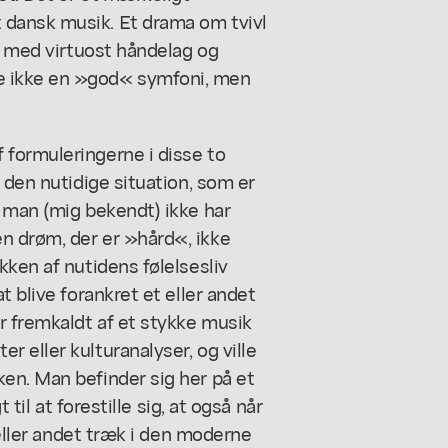
dansk musik. Et drama om tvivl
er med virtuost håndelag og
e ikke en »god« symfoni, men
formuleringerne i disse to
 den nutidige situation, som er
 man (mig bekendt) ikke har
n drøm, der er »hård«, ikke
kken af nutidens følelsesliv
t blive forankret et eller andet
r fremkaldt af et stykke musik
 eller kulturanalyser, og ville
en. Man befinder sig her på et
 til at forestille sig, at også når
 eller andet træk i den moderne