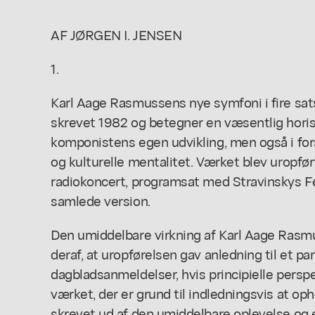
AF JØRGEN I. JENSEN
1.
Karl Aage Rasmussens nye symfoni i fire sat
skrevet 1982 og betegner en væsentlig horiso
komponistens egen udvikling, men også i for
og kulturelle mentalitet. Værket blev uropf
radiokoncert, programsat med Stravinskys Fe
samlede version.
Den umiddelbare virkning af Karl Aage Rasm
deraf, at uropførelsen gav anledning til et p
dagbladsanmeldelser, hvis principielle pe
værket, der er grund til indledningsvis at op
skrevet ud af den umiddelbare oplevelse og 