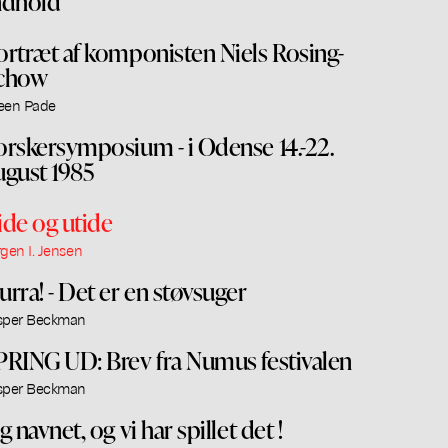
ndhold
ortræt af komponisten Niels Rosing-
chow
een Pade
orskersymposium - i Odense 14.-22.
ugust 1985
ide og utide
rgen I. Jensen
urra! - Det er en støvsuger
sper Beckman
PRING UD: Brev fra Numus festivalen
sper Beckman
g navnet, og vi har spillet det !