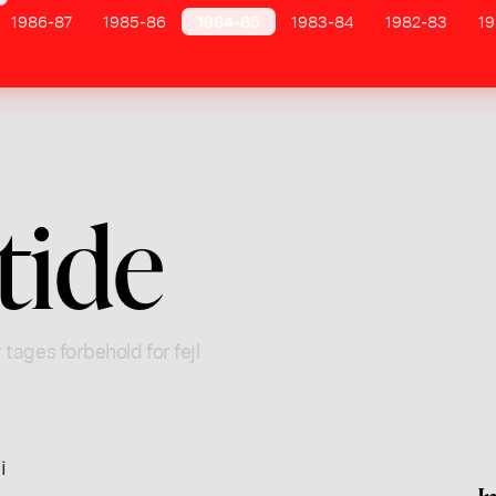
1986-87
1985-86
1984-85
1983-84
1982-83
19
tide
 tages forbehold for fejl
i