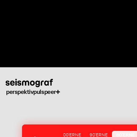
Gå
til
hovedindhold
perspektiv
puls
peer
00'ERNE
90'ERNE
80'ERNE