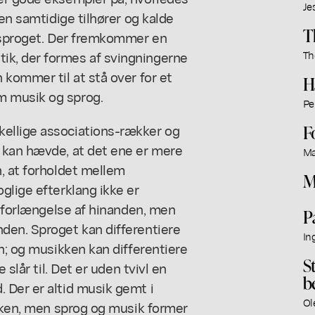
Je
den samtidige tilhører og kalde
T
e sproget. Der fremkommer en
k, der formes af svingningerne
Th
 kommer til at stå over for et
H
m musik og sprog.
Pe
ellige associations-rækker og
F
 kan hævde, at det ene er mere
Ma
, at forholdet mellem
M
glige efterklang ikke er
e forlængelse af hinanden, men
P
den. Sproget kan differentiere
In
n; og musikken kan differentiere
S
 slår til. Det er uden tvivl en
b
 Der er altid musik gemt i
Ol
ikken, men sprog og musik former