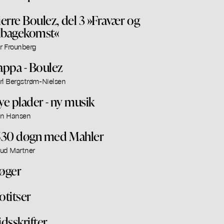
ierre Boulez, del 3 »Fravær og
ilbagekomst«
ar Frounberg
appa - Boulez
rl Bergstrøm-Nielsen
ye plader - ny musik
an Hansen
530 døgn med Mahler
ud Martner
øger
otitser
idsskrifter