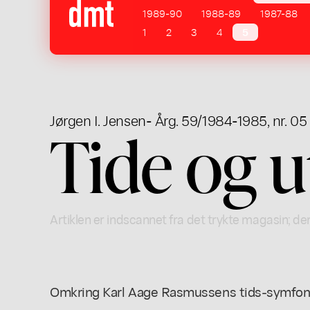
1989-90
1988-89
1987-88
1
2
3
4
5
Jørgen I. Jensen
- Årg. 59/1984-1985, nr. 05
Tide og u
Artiklen er indscannet fra det trykte magasin; der
Omkring Karl Aage Rasmussens tids-symfon