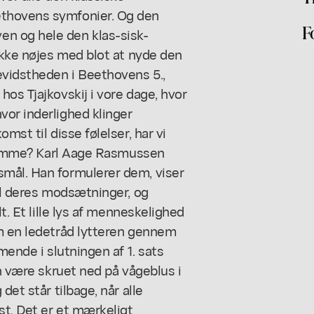
ethovens symfonier. Og den
F
n og hele den klas-sisk-
 ikke nøjes med blot at nyde den
evidstheden i Beethovens 5.,
os Tjajkovskij i vore dage, hvor
vor inderlighed klinger
mst til disse følelser, har vi
 drømme? Karl Aage Rasmussen
mål. Han formulerer dem, viser
til deres modsætninger, og
t. Et lille lys af menneskelighed
om en ledetråd lytteren gennem
mende i slutningen af 1. sats
an være skruet ned på vågeblus i
det står tilbage, når alle
st. Det er et mærkeligt