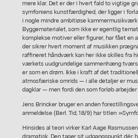
mere klar. Det er der i hvert fald to vigtige gr
symfoniens kunstfærdighed, der ligger i forl
i nogle mindre ambitiøse kammermusikværker
Byggematerialet, som ikke er egentlig temat
komplekse motiver eller figurer, har fået en a
der sikrer hvert moment af musikken prægn
raffineret håndværk kan her ikke skilles fra 
værkets uudgrundelige sammenhæng tværs ov
er som en drøm. Ikke i kraft af det tradition
atmosfæriske omrids — i alle detaljer er m
dagklar — men fordi den som forløb arbejder
Jens Brincker bruger en anden forestillingsver
anmeldelse (Berl. Tid, 18/9) har titlen »Sym
Hinsides al teori virker Karl Aage Rasmusse
dramatisk. Den tager sit udgangspunkt dér, h