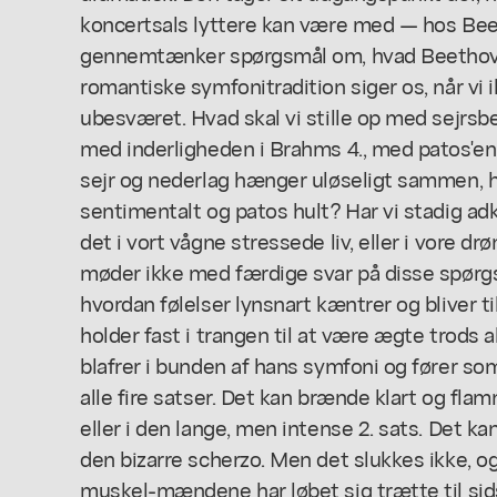
koncertsals lyttere kan være med — hos Be
gennemtænker spørgsmål om, hvad Beethove
romantiske symfonitradition siger os, når vi
ubesværet. Hvad skal vi stille op med sejrsb
med inderligheden i Brahms 4., med patos'en h
sejr og nederlag hænger uløseligt sammen, h
sentimentalt og patos hult? Har vi stadig adko
det i vort vågne stressede liv, eller i vore
møder ikke med færdige svar på disse spørgs
hvordan følelser lynsnart kæntrer og bliver 
holder fast i trangen til at være ægte trods al
blafrer i bunden af hans symfoni og fører s
alle fire satser. Det kan brænde klart og flam
eller i den lange, men intense 2. sats. Det k
den bizarre scherzo. Men det slukkes ikke, og 
muskel-mændene har løbet sig trætte til sid