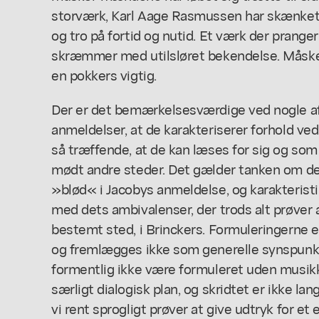
storværk, Karl Aage Rasmussen har skænket 
og tro på fortid og nutid. Et værk der prang
skræmmer med utilsløret bekendelse. Måsk
en pokkers vigtig.
Der er det bemærkelsesværdige ved nogle af 
anmeldelser, at de karakteriserer forhold ved
så træffende, at de kan læses for sig og som
mødt andre steder. Det gælder tanken om de
»blød« i Jacobys anmeldelse, og karakteristi
med dets ambivalenser, der trods alt prøver a
bestemt sted, i Brinckers. Formuleringerne e
og fremlægges ikke som generelle synspunkter
formentlig ikke være formuleret uden musikk
særligt dialogisk plan, og skridtet er ikke langt
vi rent sprogligt prøver at give udtryk for et