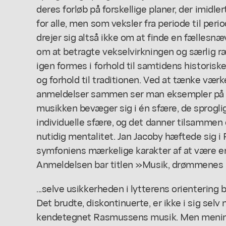
deres forløb på forskellige planer, der imidl
for alle, men som veksler fra periode til peri
drejer sig altså ikke om at finde en fællesn
om at betragte vekselvirkningen og særlig r
igen formes i forhold til samtidens historisk
og forhold til traditionen. Ved at tænke værk
anmeldelser sammen ser man eksempler på 
musikken bevæger sig i én sfære, de sprogli
individuelle sfære, og det danner tilsammen 
nutidig mentalitet. Jan Jacoby hæftede sig i P
symfoniens mærkelige karakter af at være en
Anmeldelsen bar titlen »Musik, drømmenes log
...selve usikkerheden i lytterens orientering 
Det brudte, diskontinuerte, er ikke i sig selv 
kendetegnet Rasmussens musik. Men mening