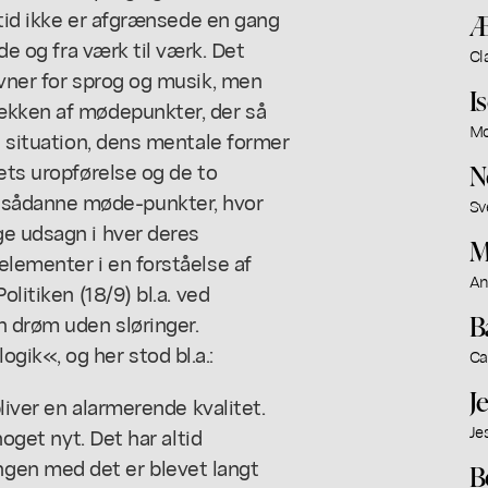
ertid ikke er afgrænsede en gang
Æ
ode og fra værk til værk. Det
Cl
ævner for sprog og musik, men
I
ækken af mødepunkter, der så
Mo
e situation, dens mentale former
ets uropførelse og de to
N
sådanne møde-punkter, hvor
Sv
ge udsagn i hver deres
M
elementer i en forståelse af
An
olitiken (18/9) bl.a. ved
B
 drøm uden sløringer.
ik«, og her stod bl.a.:
Ca
J
bliver en alarmerende kvalitet.
Je
noget nyt. Det har altid
en med det er blevet langt
B