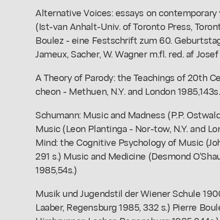
Alternative Voices: essays on contemporary
(Ist-van Anhalt-Univ. of Toronto Press, Toront
Boulez - eine Festschrift zum 60. Geburtstag (
Jameux, Sacher, W. Wagner m.fl. red. af Josef
A Theory of Parody: the Teachings of 20th C
cheon - Methuen, N.Y. and London 1985,143s.
Schumann: Music and Madness (P.P. Ostwald
Music (Leon Plantinga - Nor-tow, N.Y. and Lo
Mind: the Cognitive Psychology of Music (Jo
291 s.) Music and Medicine (Desmond O'Shau
1985,54s.)
Musik und Jugendstil der Wiener Schule 190
Laaber, Regensburg 1985, 332 s.) Pierre Bou