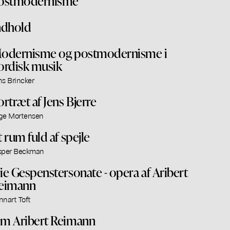
ostmodernisme
ndhold
odernisme og postmodernisme i
ordisk musik
ns Brincker
ortræt af Jens Bjerre
ge Mortensen
t rum fuld af spejle
sper Beckman
ie Gespenstersonate - opera af Aribert
eimann
nnart Toft
m Aribert Reimann