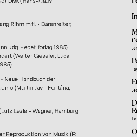
P
act Disk (Hans-Klaus
I
g Rihm m.fl. - Bärenreiter,
M
n
 udg. - eget forlag 1985)
Je
dert (Walter Gieseler, Luca
P
1985)
Ta
h - Neue Handbuch der
E
orno (Martin Jay - Fontána,
Je
D
R
 (Lutz Lesle - Wagner, Hamburg
Le
O
er Reproduktion von Musik (P.