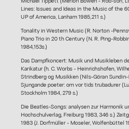
Michael Tippett (Merion Bowen - Rob-son, L
Lines: Issues and Ideas in the Music of the 6
UP of America, Lanham 1985,211 s.)
Tonality in Western Music (R. Norton -Pennsy
Piano Trio in 20 th Century (N. R. Ping-Robbi
1984,153s.)
Das Dampfkoncert: Musik und Musikleben des
Karikatur (h. C. Worbs - Heinrichshofen, Wil
Strindberg og Musikken (Nils-Göran Sundin-M
Sjungande poeter: om vor tids trubadurer (
Stockholm 1984, 279 s.)
Die Beatles-Songs: analysen zur Harmonik und
Hochschulverlag, Freiburg 1983, 346 s.) Zei
1983 (J. Dorfmüller - Moseler, Wolfenbüttel 1