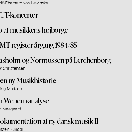
lf-Eberhard von Lewinsky
UT-koncerter
o af musikkens højborge
MT register årgang 1984/85
asholm og Nørmussen på Lerchenborg
ik Christensen
en ny Musikhistorie
ling Madsen
n Webern-analyse
n Maegaard
okumentation af ny dansk musik II
rsten Fundal