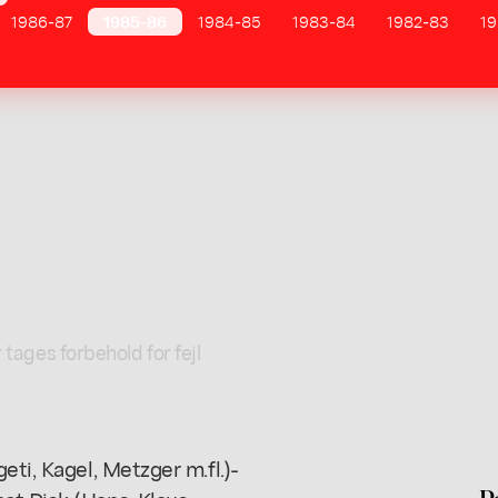
1986-87
1985-86
1984-85
1983-84
1982-83
19
 tages forbehold for fejl
eti, Kagel, Metzger m.fl.)-