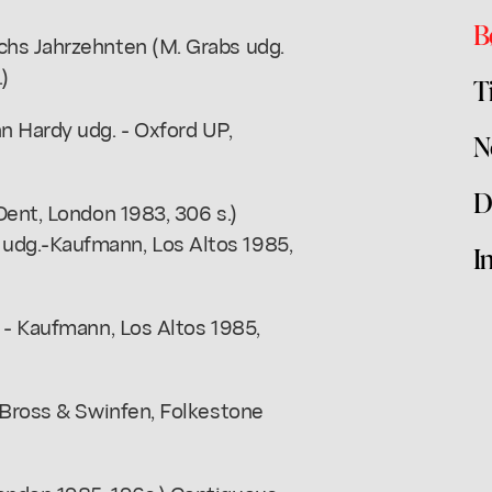
B
chs Jahrzehnten (M. Grabs udg.
)
T
n Hardy udg. - Oxford UP,
N
D
Dent, London 1983, 306 s.)
udg.-Kaufmann, Los Altos 1985,
I
 - Kaufmann, Los Altos 1985,
y Bross & Swinfen, Folkestone