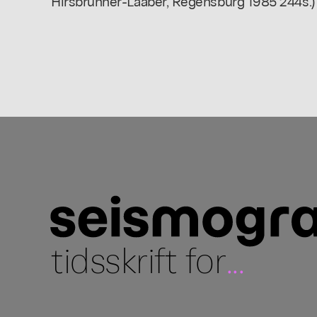
Hirsbrunner-Laaber, Regensburg 1985 244s.)
tidsskrift for
...