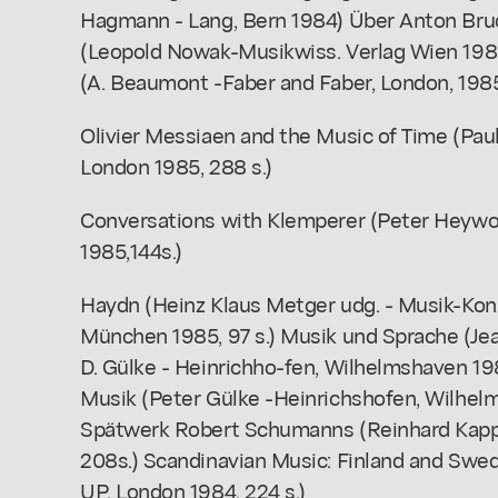
Hagmann - Lang, Bern 1984) Über Anton Bru
(Leopold Nowak-Musikwiss. Verlag Wien 198
(A. Beaumont -Faber and Faber, London, 1985,
Olivier Messiaen and the Music of Time (Paul 
London 1985, 288 s.)
Conversations with Klemperer (Peter Heywo
1985,144s.)
Haydn (Heinz Klaus Metger udg. - Musik-Konz
München 1985, 97 s.) Musik und Sprache (Je
D. Gülke - Heinrichho-fen, Wilhelmshaven 19
Musik (Peter Gülke -Heinrichshofen, Wilhe
Spätwerk Robert Schumanns (Reinhard Kapp -
208s.) Scandinavian Music: Finland and Swe
UP, London 1984, 224 s.)