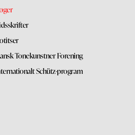
øger
idsskrifter
otitser
ansk Tonekunstner Forening
nternationalt Schütz-program