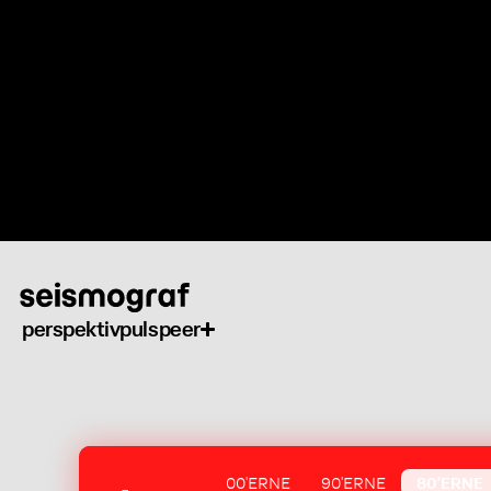
Gå
til
hovedindhold
perspektiv
puls
peer
00'ERNE
90'ERNE
80'ERNE