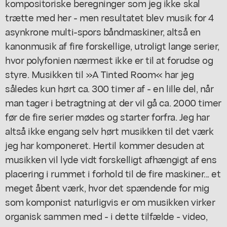
kompositoriske beregninger som jeg ikke skal
trætte med her - men resultatet blev musik for 4
asynkrone multi-spors båndmaskiner, altså en
kanonmusik af fire forskellige, utroligt lange serier,
hvor polyfonien nærmest ikke er til at forudse og
styre. Musikken til »A Tinted Room« har jeg
således kun hørt ca. 300 timer af - en lille del, når
man tager i betragtning at der vil gå ca. 2000 timer
før de fire serier mødes og starter forfra. Jeg har
altså ikke engang selv hørt musikken til det værk
jeg har komponeret. Hertil kommer desuden at
musikken vil lyde vidt forskelligt afhængigt af ens
placering i rummet i forhold til de fire maskiner... et
meget åbent værk, hvor det spændende for mig
som komponist naturligvis er om musikken virker
organisk sammen med - i dette tilfælde - video,