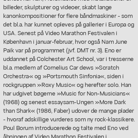
billeder, skulpturer og videoer, skabt lange
kanonkompositioner for flere båndmaskiner - som
det bl.a. har kunnet opleves på gallerier i Europa og
USA. Senest på Video Marathon Festivalen i
København i januar-februar, hvor også Nam June
Paik var på programmet (jvf. DMT nr. 3). Eno er
uddannet på Colchester Art School, var i tresserne
bl.a. medlem af Cornelius Car dews »Scratch
Orchestra« og »Portsmouth Sinfonia«, siden i
rockgruppen »Roxy Music« og herefter solo. Han
har udgivet bøgerne »Music for Non-Musicians«
(1968) og senest essaysam-Ungen »More Dark
than Shark« (1986, Faber) udover de mange plader
- hvoraf adskillige vurderes som ny rock-klassikere.
Poul Borum introducerede og talte med Eno ved
åbningen af Video Marathon Festivalen i