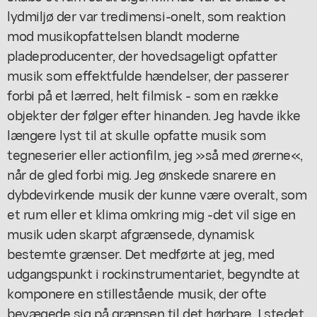
lydmiljø der var tredimensi-onelt, som reaktion
mod musikopfattelsen blandt moderne
pladeproducenter, der hovedsageligt opfatter
musik som effektfulde hændelser, der passerer
forbi på et lærred, helt filmisk - som en række
objekter der følger efter hinanden. Jeg havde ikke
længere lyst til at skulle opfatte musik som
tegneserier eller actionfilm, jeg »så med ørerne«,
når de gled forbi mig. Jeg ønskede snarere en
dybdevirkende musik der kunne være overalt, som
et rum eller et klima omkring mig -det vil sige en
musik uden skarpt afgrænsede, dynamisk
bestemte grænser. Det medførte at jeg, med
udgangspunkt i rockinstrumentariet, begyndte at
komponere en stillestående musik, der ofte
bevægede sig på grænsen til det hørbare. I stedet