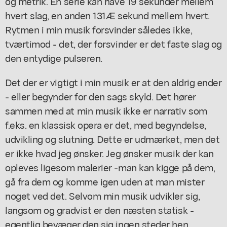
og metrik. En serie kan have 19 sekunder mellem
hvert slag, en anden 131Æ sekund mellem hvert.
Rytmen i min musik forsvinder således ikke,
tværtimod - det, der forsvinder er det faste slag og
den entydige pulseren.
Det der er vigtigt i min musik er at den aldrig ender
- eller begynder for den sags skyld. Det hører
sammen med at min musik ikke er narrativ som
f.eks. en klassisk opera er det, med begyndelse,
udvikling og slutning. Dette er udmærket, men det
er ikke hvad jeg ønsker. Jeg ønsker musik der kan
opleves ligesom malerier -man kan kigge på dem,
gå fra dem og komme igen uden at man mister
noget ved det. Selvom min musik udvikler sig,
langsom og gradvist er den næsten statisk -
egentlig bevæger den sig ingen steder hen...