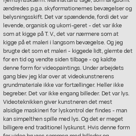
ændredes p.g.a. skyformationernes bevægelser og
belysningsskift. Det var spændende, fordi det var
levende, organisk og ukorri-geret - det var ikke
som at kigge på T. V., det var nærmere som at
kigge på et maleri i langsom bevægelse. Og jeg
brugte det som et maleri - kiggede lidt, glemte det
for en tid og vendte siden tilbage - og kaldte
denne form for videopaintings. Under arbejdets
gang blev jeg klar over at videokunstnerens
grundmateriale ikke var fortællinger. Heller ikke
begreber. Det var ikke engang billeder. Det var lys.
Videoteknikken giver kunstneren det mest
alsidige maskineri for lyskontrol der findes - man
kan simpelthen spille med lys. Og det er meget
billigere end traditionel lyskunst. Hvis denne form
for video bruges sammen med billeder og