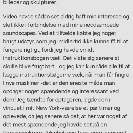
billeder og skulpturer.
Video havde sådan set aldrig haft min interesse og
slet ikke i forbindelse med mine neddæmpede
soundscapes. Ved et tilfælde købte jeg noget
brugt udstyr, som jeg imidlertid ikke kunne få til at
fungere rigtigt, fordi jeg havde smidt
instruktionsbogen væk. Det viste sig senere at
skulle blive frugtbart... og jeg kan kun råde alle til at
lægge instruktionsbøgerne væk, når man får fingre
i nye maskiner -det er den eneste måde man
opdager noget spændende og interessant ved
dem! Jeg tændte for optageren, lagde den i
vinduet i mit New York-værelse et par timer og
oplevede, da jeg senere så det, at her var noget af
det mest spændende jeg havde set på en
fjernsynsskærm: Manhattans tage, som langsomt