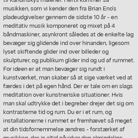
musikken, som vi kender den fra Brian Eno's
pladeudgivelser gennem de sidste 10 år - en
meditativ musik komponeret og mixet på 4
båndmaskiner, asynkront således at de enkelte lag
bevæger sig glidende ind over hinanden, ligesom
lyset skiftende glider ind over billeder og
skulpturer, og publikum glider ind og ud af rummet.
For ideen er at man bevæger sig rundt i
kunstværket, man skaber så at sige værket ved at
færdes i det på egen hånd. Der er tale om en slags
meditation over kunstneriske situationer. Hvis
man skal udtrykke det i begreber drejer det sig om
kontrasterne tid og rum. Du er i et rum, og
installationerne i rummet er fremhævet så meget
at din tidsfornemmelse ændres - forstærket af
musikken, der jo altid påvirker den almindelige