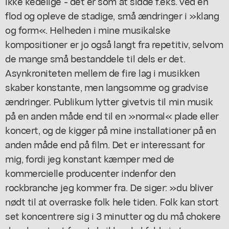
ikke kedelige - det er som at sidde f.eks. ved en
flod og opleve de stadige, små ændringer i »klang
og form«. Helheden i mine musikalske
kompositioner er jo også langt fra repetitiv, selvom
de mange små bestanddele til dels er det.
Asynkroniteten mellem de fire lag i musikken
skaber konstante, men langsomme og gradvise
ændringer. Publikum lytter givetvis til min musik
på en anden måde end til en »normal« plade eller
koncert, og de kigger på mine installationer på en
anden måde end på film. Det er interessant for
mig, fordi jeg konstant kæmper med de
kommercielle producenter indenfor den
rockbranche jeg kommer fra. De siger: »du bliver
nødt til at overraske folk hele tiden. Folk kan stort
set koncentrere sig i 3 minutter og du må chokere