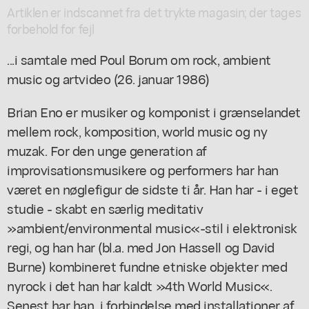
Artiklen er indscannet fra det trykte magasin; der tages
forbehold for fejl
...i samtale med Poul Borum om rock, ambient
music og artvideo (26. januar 1986)
Brian Eno er musiker og komponist i grænselandet
mellem rock, komposition, world music og ny
muzak. For den unge generation af
improvisationsmusikere og performers har han
været en nøglefigur de sidste ti år. Han har - i eget
studie - skabt en særlig meditativ
»ambient/environmental music«-stil i elektronisk
regi, og han har (bl.a. med Jon Hassell og David
Burne) kombineret fundne etniske objekter med
nyrock i det han har kaldt »4th World Music«.
Senest har han, i forbindelse med installationer af