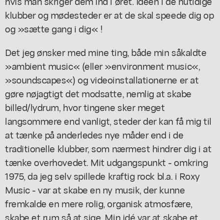
hvis man skriger dem ind i øret. Ideen i de nutidige
klubber og mødesteder er at de skal speede dig op
og »sætte gang i dig« !
Det jeg ønsker med mine ting, både min såkaldte
»ambient music« (eller »environment music«,
»soundscapes«) og videoinstallationerne er at
gøre nøjagtigt det modsatte, nemlig at skabe
billed/lydrum, hvor tingene sker meget
langsommere end vanligt, steder der kan få mig til
at tænke på anderledes nye måder end i de
traditionelle klubber, som nærmest hindrer dig i at
tænke overhovedet. Mit udgangspunkt - omkring
1975, da jeg selv spillede kraftig rock bl.a. i Roxy
Music - var at skabe en ny musik, der kunne
fremkalde en mere rolig, organisk atmosfære,
skabe et rum så at sige. Min idé var at skabe et