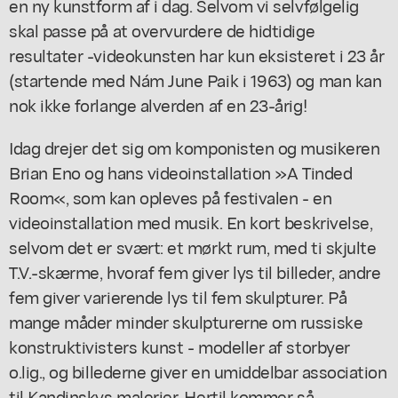
en ny kunstform af i dag. Selvom vi selvfølgelig
skal passe på at overvurdere de hidtidige
resultater -videokunsten har kun eksisteret i 23 år
(startende med Nám June Paik i 1963) og man kan
nok ikke forlange alverden af en 23-årig!
Idag drejer det sig om komponisten og musikeren
Brian Eno og hans videoinstallation »A Tinded
Room«, som kan opleves på festivalen - en
videoinstallation med musik. En kort beskrivelse,
selvom det er svært: et mørkt rum, med ti skjulte
T.V.-skærme, hvoraf fem giver lys til billeder, andre
fem giver varierende lys til fem skulpturer. På
mange måder minder skulpturerne om russiske
konstruktivisters kunst - modeller af storbyer
o.lig., og billederne giver en umiddelbar association
til Kandinskys malerier. Hertil kommer så