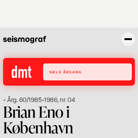
Gå
til
hovedindhold
VÆLG ÅRGANG
- Årg. 60/1985-1986, nr. 04
Brian Eno i
København