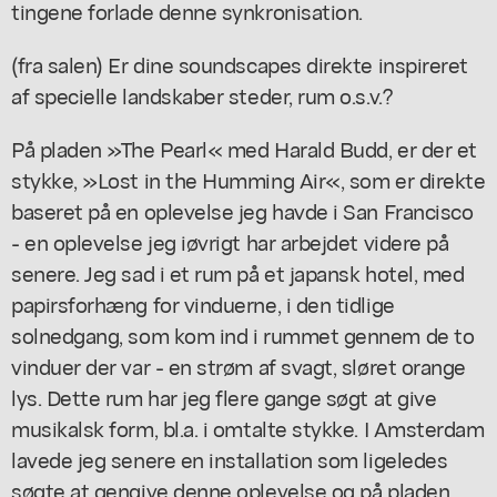
tingene forlade denne synkronisation.
(fra salen) Er dine soundscapes direkte inspireret
af specielle landskaber steder, rum o.s.v.?
På pladen »The Pearl« med Harald Budd, er der et
stykke, »Lost in the Humming Air«, som er direkte
baseret på en oplevelse jeg havde i San Francisco
- en oplevelse jeg iøvrigt har arbejdet videre på
senere. Jeg sad i et rum på et japansk hotel, med
papirsforhæng for vinduerne, i den tidlige
solnedgang, som kom ind i rummet gennem de to
vinduer der var - en strøm af svagt, sløret orange
lys. Dette rum har jeg flere gange søgt at give
musikalsk form, bl.a. i omtalte stykke. I Amsterdam
lavede jeg senere en installation som ligeledes
søgte at gengive denne oplevelse og på pladen