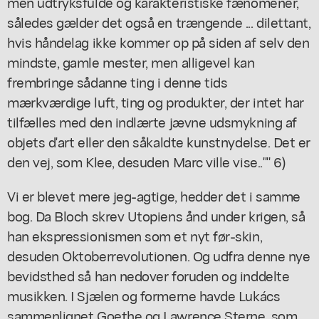
men udtryksfulde og karakteristiske fænomener,
således gælder det også en trængende ... dilettant,
hvis håndelag ikke kommer op på siden af selv den
mindste, gamle mester, men alligevel kan
frembringe sådanne ting i denne tids
mærkværdige luft, ting og produkter, der intet har
tilfælles med den indlærte jævne udsmykning af
objets d'art eller den såkaldte kunstnydelse. Det er
den vej, som Klee, desuden Marc ville vise.."" 6)
Vi er blevet mere jeg-agtige, hedder det i samme
bog. Da Bloch skrev Utopiens ånd under krigen, så
han ekspressionismen som et nyt før-skin,
desuden Oktoberrevolutionen. Og udfra denne nye
bevidsthed så han nedover foruden og inddelte
musikken. I Sjælen og formerne havde Lukács
sammenlignet Goethe og Lawrence Sterne, som