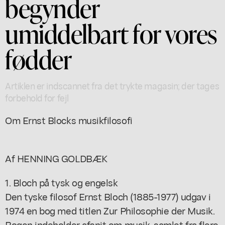
begynder
umiddelbart for vores
fødder
Artiklen er indscannet fra det trykte magasin; der tages
forbehold for fejl
Om Ernst Blocks musikfilosofi
Af HENNING GOLDBÆK
1. Bloch på tysk og engelsk
Den tyske filosof Ernst Bloch (1885-1977) udgav i
1974 en bog med titlen Zur Philosophie der Musik.
Bogen indeholder afsnit om musik, samlet fra flere