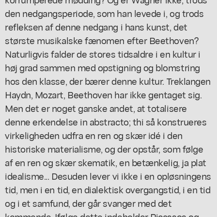
den nedgangsperiode, som han levede i, og trods
refleksen af denne nedgang i hans kunst, det
største musikalske fænomen efter Beethoven?
Naturligvis falder de stores tidsaldre i en kultur i
høj grad sammen med opstigning og blomstring
hos den klasse, der bærer denne kultur. Treklangen
Haydn, Mozart, Beethoven har ikke gentaget sig.
Men det er noget ganske andet, at totalisere
denne erkendelse in abstracto; thi så konstrueres
virkeligheden udfra en ren og skær idé i den
historiske materialisme, og der opstår, som følge
af en ren og skær skematik, en betænkelig, ja plat
idealisme... Desuden lever vi ikke i en opløsningens
tid, men i en tid, en dialektisk overgangstid, i en tid
og i et samfund, der går svanger med det
kommende. Ifølge dette indeholder Picassos og