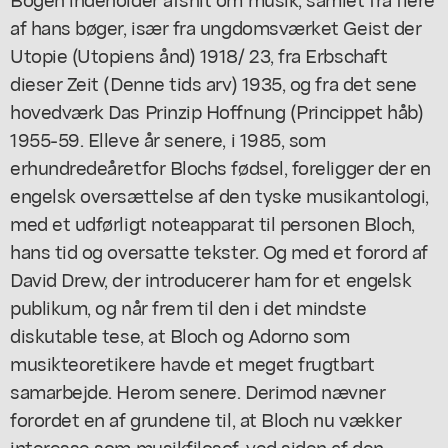
af hans bøger, især fra ungdomsværket Geist der
Utopie (Utopiens ånd) 1918/ 23, fra Erbschaft
dieser Zeit (Denne tids arv) 1935, og fra det sene
hovedværk Das Prinzip Hoffnung (Princippet håb)
1955-59. Elleve år senere, i 1985, som
erhundredeåretfor Blochs fødsel, foreligger der en
engelsk oversættelse af den tyske musikantologi,
med et udførligt noteapparat til personen Bloch,
hans tid og oversatte tekster. Og med et forord af
David Drew, der introducerer ham for et engelsk
publikum, og når frem til den i det mindste
diskutable tese, at Bloch og Adorno som
musikteoretikere havde et meget frugtbart
samarbejde. Herom senere. Derimod nævner
forordet en af grundene til, at Bloch nu vækker
interesse som musikfilosof, ved siden af den