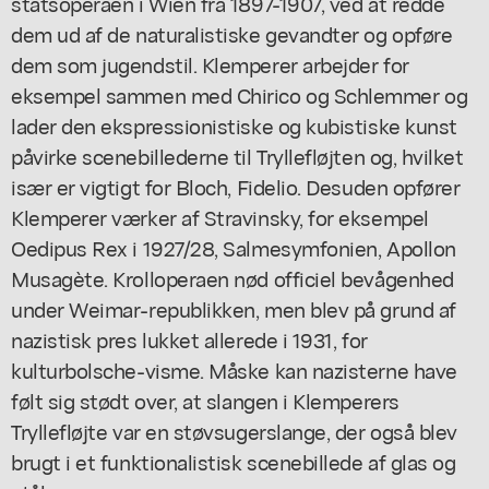
statsoperaen i Wien fra 1897-1907, ved at redde
dem ud af de naturalistiske gevandter og opføre
dem som jugendstil. Klemperer arbejder for
eksempel sammen med Chirico og Schlemmer og
lader den ekspressionistiske og kubistiske kunst
påvirke scenebillederne til Tryllefløjten og, hvilket
især er vigtigt for Bloch, Fidelio. Desuden opfører
Klemperer værker af Stravinsky, for eksempel
Oedipus Rex i 1927/28, Salmesymfonien, Apollon
Musagète. Krolloperaen nød officiel bevågenhed
under Weimar-republikken, men blev på grund af
nazistisk pres lukket allerede i 1931, for
kulturbolsche-visme. Måske kan nazisterne have
følt sig stødt over, at slangen i Klemperers
Tryllefløjte var en støvsugerslange, der også blev
brugt i et funktionalistisk scenebillede af glas og