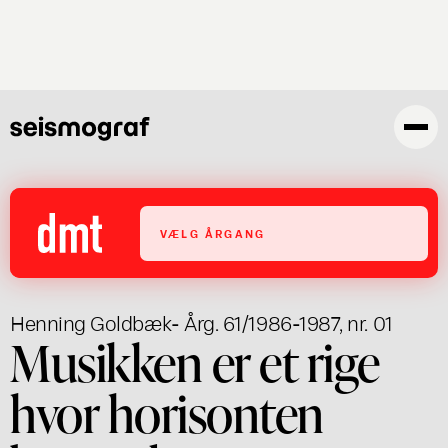
Gå
til
hovedindhold
VÆLG ÅRGANG
Henning Goldbæk
- Årg. 61/1986-1987, nr. 01
Musikken er et rige
hvor horisonten