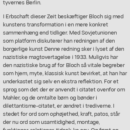
tyvernes Berlin.
I Erbschaft dieser Zeit beskæftiger Bloch sig med
kunstens transformation i en mere konkret
sammenhæng end tidliger. Med Sovjetunionen
som platform diskuterer han redningen af den
borgerlige kunst Denne redning sker i lyset af den
nazistiske magtovertagelse i 1933. Muligvis har
den nazistiske brug af for Bloch så vitale begreber
som hjem, myte, klassisk kunst bevirket, at han har
underkastet sig selv en ekstra reflektion. For et
sprog som det der er anvendt i citatet ovenfor om
Mahler, og de omtalte børn og bønder i
dilettantisme-citatet, er ændret i trediverne. I
stedet for ord som ophøjethed, kraft, patos, står
der nu ord som usamtidighed, montage,
funktioner, relationer, tidsek-ko osv. Og først og