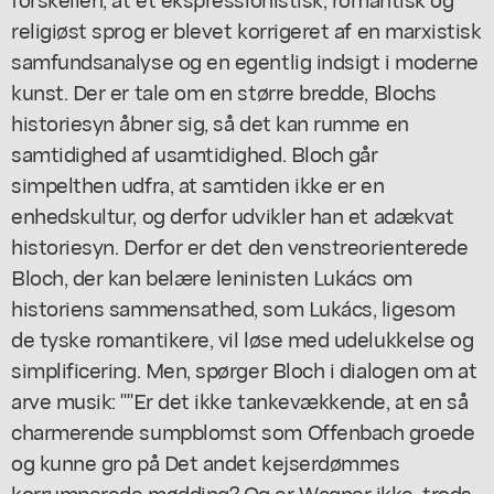
religiøst sprog er blevet korrigeret af en marxistisk
samfundsanalyse og en egentlig indsigt i moderne
kunst. Der er tale om en større bredde, Blochs
historiesyn åbner sig, så det kan rumme en
samtidighed af usamtidighed. Bloch går
simpelthen udfra, at samtiden ikke er en
enhedskultur, og derfor udvikler han et adækvat
historiesyn. Derfor er det den venstreorienterede
Bloch, der kan belære leninisten Lukács om
historiens sammensathed, som Lukács, ligesom
de tyske romantikere, vil løse med udelukkelse og
simplificering. Men, spørger Bloch i dialogen om at
arve musik: ""Er det ikke tankevækkende, at en så
charmerende sumpblomst som Offenbach groede
og kunne gro på Det andet kejserdømmes
korrumperede mødding? Og er Wagner ikke, trods