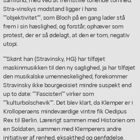
Stra-vinskys modstand ligger i hans
""objektivitet"", som Bloch på en gang lader stå
frem i sin hæslighed, og forstår, ophæver som
protest, der er så ødelagt, at den er tom, negativ
utopi.
""Skønt han (Stravinsky, HG) har tilføjet
maskinmusikken til den ny saglighed, ja har tilføjet
den musikalske umenneskelighed, forekommer
Stravinsky ikke bourgeoisiet mindre suspekt end
up to date: ""Fascisten"" virker som
""kulturbolschevik"". Det blev klart, da Klemper er i
Krolloperaens mindeværdige vintre fik Oedipus
Rex til Berlin. Lærerigt sammen med Historien om
en Soldaten, sammen med Klemperers andre
initiativer af renhed, eksakthed og genfødelse.