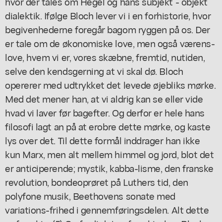
hvor der tales om Hegel og hans subjekt - objekt
dialektik. Ifølge Bloch lever vi i en forhistorie, hvor
begivenhederne foregår bagom ryggen på os. Der
er tale om de økonomiske love, men også værens-
love, hvem vi er, vores skæbne, fremtid, nutiden,
selve den kendsgerning at vi skal dø. Bloch
opererer med udtrykket det levede øjebliks mørke.
Med det mener han, at vi aldrig kan se eller vide
hvad vi laver før bagefter. Og derfor er hele hans
filosofi lagt an på at erobre dette mørke, og kaste
lys over det. Til dette formål inddrager han ikke
kun Marx, men alt mellem himmel og jord, blot det
er anticiperende; mystik, kabba-lisme, den franske
revolution, bondeoprøret på Luthers tid, den
polyfone musik, Beethovens sonate med
variations-frihed i gennemføringsdelen. Alt dette