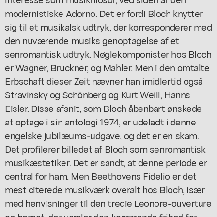
modernistiske Adorno. Det er fordi Bloch knytter
sig til et musikalsk udtryk, der korresponderer med
den nuværende musiks genoptagelse af et
senromantisk udtryk. Nøglekomponister hos Bloch
er Wagner, Bruckner, og Mahler. Men i den omtalte
Erbschaft dieser Zeit nævner han imidlertid også
Stravinsky og Schönberg og Kurt Weill, Hanns
Eisler. Disse afsnit, som Bloch åbenbart ønskede
at optage i sin antologi 1974, er udeladt i denne
engelske jubilæums-udgave, og det er en skam.
Det profilerer billedet af Bloch som senromantisk
musikæstetiker. Det er sandt, at denne periode er
central for ham. Men Beethovens Fidelio er det
mest citerede musikværk overalt hos Bloch, især
med henvisninger til den tredie Leonore-ouverture
og hornet, der varsler den kommende frihed for