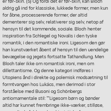
er før-skin. (5) Og fordi det er før-skin, kan Bloch
aldrig gå ind for klassiske, lukkede former, men kun
for åbne, processerende former, der altid
dementerer sig selv, relativerer sig selv, netop af
hensyn til det kommende, sociale. Bloch henter
inspiration fra Schlegel og Novalis i den tyske
romantik, i den romantiske ironi. Ligesom den gør
han kunstværket åbent af hensyn til den uendelige
bevægelse og jegets fortsatte Tathandlung. Men
Bloch taler ikke om romantisk ironi, men om
dillettantisme. Og denne kategori indføres i
Utopiens ånd i direkte og polemisk modsætning til
formtvangen hos Lukács, men derimod i stor
forståelse med Busoni og Schönbergs
antiornamentale stil: ""Ligesom børn og bønder
altid har kunnet frembringe ikke-værker, stilløse,