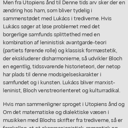
Men fra Utopiens ånd til Denne tids arv sker der en
ændring hos ham, som bliver tydelig i
sammenstødet med Lukács i trediverne. Hvis
Lukács søger at løse problemet med det
borgerlige samfunds splittethed med en
kombination af leninistisk avantgarde-teori
(partiets førende rolle) og klassisk formæstetik,
der ekskluderer disharmonierne, så udvikler Bloch
en egentlig, tidssvarende historieteori, der netop
har plads til denne modsigelseskarakter i
samfundet og i kunsten. Lukács bliver marxist-
leninist, Bloch venstreorienteret og kulturradikal.
Hvis man sammenligner sproget i Utopiens ånd og
Om det matematiske og dialektiske væsen i
musikken med Blochs skrifter fra trediverne, så er
forskellen, at et ekspressionistisk, romantisk og