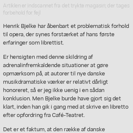
Artiklen er indscannet fra det trykte magasin; der tages
forbehold for fejl
Henrik Bjelke har åbenbart et problematisk forhold
til opera, der synes forstærket af hans første
erfaringer som librettist.
Er hensigten med denne skildring af
adrenalinfremkaldende situationer at gøre
opmærksom på, at autorer til nye danske
musikdramatiske værker er relativt dårligt
honoreret, så er jeg ikke uenig i en sådan
konklusion. Men Bjelke burde have gjort sig det
klart, inden han gik i gang med at skrive en libretto
efter opfordring fra Café-Teatret.
Det er et faktum, at den række af danske