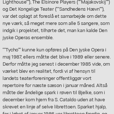
Lighthouse""), The Elsinore Players (""Majakovskij"")
og Det Kongelige Teater (""Sandhedens Hævn""),
var det oplagt at foreslå et samarbejde om dette
nye værk, så meget mere som alle 5 sangere, som
indgik i projektet, tilhørte det, man kan kalde Den
jyske Operas ensemble.
""Tycho"" kunne kun opføres på Den jyske Opera i
maj 1987, ellers måtte det blive i 1989 eller senere.
Derfor måtte jeg senest i december 1985 vide, om
værket blev en realitet, fordi vi af hensyn til
landets teaterforeninger offentliggør vort
repertoire for næste sæson i januar måned. Altså
måtte der åndelige spark i røven til Bjelke, som i
december kom hjem fra S. Cataldo uden at have
skrevet en linje af selve librettoen. Sparket hjalp,
for i løbet af januar 1986 var librettoen færdig, og