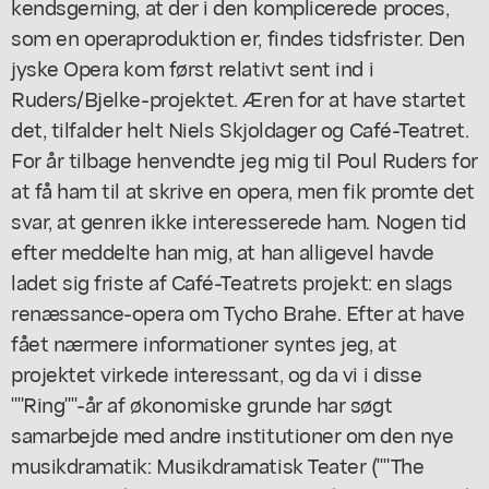
kendsgerning, at der i den komplicerede proces,
som en operaproduktion er, findes tidsfrister. Den
jyske Opera kom først relativt sent ind i
Ruders/Bjelke-projektet. Æren for at have startet
det, tilfalder helt Niels Skjoldager og Café-Teatret.
For år tilbage henvendte jeg mig til Poul Ruders for
at få ham til at skrive en opera, men fik promte det
svar, at genren ikke interesserede ham. Nogen tid
efter meddelte han mig, at han alligevel havde
ladet sig friste af Café-Teatrets projekt: en slags
renæssance-opera om Tycho Brahe. Efter at have
fået nærmere informationer syntes jeg, at
projektet virkede interessant, og da vi i disse
""Ring""-år af økonomiske grunde har søgt
samarbejde med andre institutioner om den nye
musikdramatik: Musikdramatisk Teater (""The