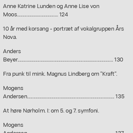
Anne Katrine Lunden og Anne Lise von
Moos....................................... 124
10 år med korsang - portræt af vokalgruppen Års
Nova.
Anders
Beyer........................................................................................... 130
Fra punk til mink. Magnus Lindberg om "Kraft".
Mogens
Andersen................................................................................... 135
At høre Nørholm. I: om 5. og 7. symfoni.
Mogens
Andersen................................................................................... 137