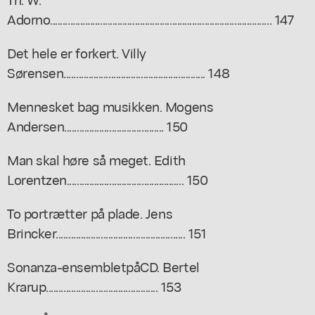
Adorno......................................................................................... 147
Det hele er forkert. Villy
Sørensen......................................................... 148
Mennesket bag musikken. Mogens
Andersen........................................ 150
Man skal høre så meget. Edith
Lorentzen............................................... 150
To portrætter på plade. Jens
Brincker.................................................... 151
Sonanza-ensembletpåCD. Bertel
Krarup............................................. 153