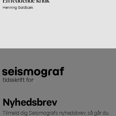
Henning Goldbæk
tidsskrift for
...
Nyhedsbrev
Tilmeld dig Seismografs nyhedsbrev; så går du