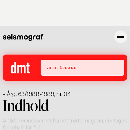
Gå
til
hovedindhold
VÆLG ÅRGANG
- Årg. 63/1988-1989, nr. 04
Indhold
Artiklen er indscannet fra det trykte magasin; der tages
forbehold for fejl