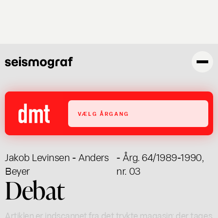
Gå
til
hovedindhold
VÆLG ÅRGANG
Jakob Levinsen - Anders
- Årg. 64/1989-1990,
Beyer
nr. 03
Debat
Artiklen er indscannet fra det trykte magasin; der tages