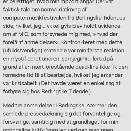
er berettiget, hvad min rapport angår. Der var
faktisk tale om normal dækning af
computermusikfestivalen fra Berlingske Tidendes
side, hvilket jeg ulykkeligvis blev holdt uvidende
om af MIC, som forsynede mig med, »hvad der
forelå af anmeldelser«. Konfron-teret med dette
(ufuldstændige) materiale var min første reaktion
en mystificeret undren, somjegimid-lertid på
grund af en nærtforestående dead-line ikke fik den
fornødne tid til at bearbejde, hvilket jeg erkender
var kritisabelt. (Det havde været en enkel sag at
forhøre sig hos Berlingske Tidende.)
Med tre anmeldelser i Berlingske, nærmer den
samlede pressedækning sig det forventelige og
forsvarlige, samtidig med at grundlaget for min
oprindelige kritik (som jeg ved genlæsningen