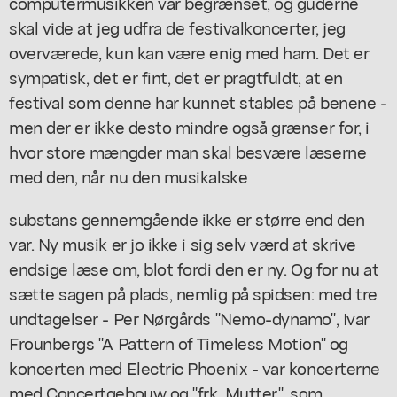
computermusikken var begrænset, og guderne
skal vide at jeg udfra de festivalkoncerter, jeg
overværede, kun kan være enig med ham. Det er
sympatisk, det er fint, det er pragtfuldt, at en
festival som denne har kunnet stables på benene -
men der er ikke desto mindre også grænser for, i
hvor store mængder man skal besvære læserne
med den, når nu den musikalske
substans gennemgående ikke er større end den
var. Ny musik er jo ikke i sig selv værd at skrive
endsige læse om, blot fordi den er ny. Og for nu at
sætte sagen på plads, nemlig på spidsen: med tre
undtagelser - Per Nørgårds "Nemo-dynamo", Ivar
Frounbergs "A Pattern of Timeless Motion" og
koncerten med Electric Phoenix - var koncerterne
med Concertgebouw og "frk. Mutter", som