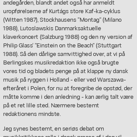
andegården, blandt andet også har anmeldt
uropførelserne af Kurtágs store Kaf-ka-cyklus
(Witten 1987), Stockhausens "Montag" (Milano
1988), Lutoslawskis Danmarksaktuelle
klaverkoncert (Salzburg 1988) og den ny version af
Philip Glass' "Einstein on the Beach" (Stuttgart
1988). Så den dårlige samvittighed over, at vi på
Berlingskes musikredaktion ikke også brugte
vores tid og bladets penge på at klappe ny dansk
musik på ryggen i Holland - eller ved Warszawa-
efteråret i Polen, for nu at foregribe de opstød, der
måtte komme i den anledning - kan ærlig talt være
på et ret lille sted. Nærmere bestemt
redaktionens mindste.
Jeg synes bestemt, en seriøs debat om
musikkritikkens rolle i dansk presse af i dag vil