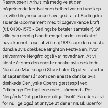
Rasmussen i Århus må medgive at den
pågældende festival som helhed var en tynd kop
te, ville tilsyneladende have godt af et Berlingske
Tidende-abonnement med tilbagevirkende kraft
(tlf. 0430-1575 - Berlingske betaler samtalen). Så
ville han nemlig blandt meget andet musikstof
have kunnet læse, at vi i maj 1987 som den eneste
danske avis dækkede Brighton Festivalen, hvor
selvsamme Nørgård også var hovednavn. At vi
sidste år som den eneste danske avis dækkede
Nordiske Musikdage i Stockholm. Og at vi i starten
af september i år som den eneste danske avis
dækkede Den jyske Operas gæstespil ved
Edinburgh Festspillene med - såmænd - Per
Nørgårds "Det guddommelige Tivoli". Foruden at vi,
for nu lige også at antyde at der er musik udenfor