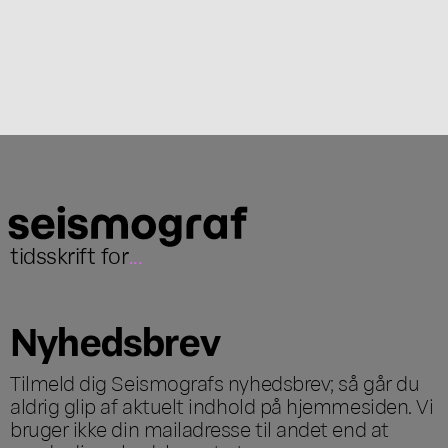
tidsskrift for
...
Nyhedsbrev
Tilmeld dig Seismografs nyhedsbrev; så går du
aldrig glip af aktuelt indhold på hjemmesiden. Vi
bruger ikke din mailadresse til andet end at