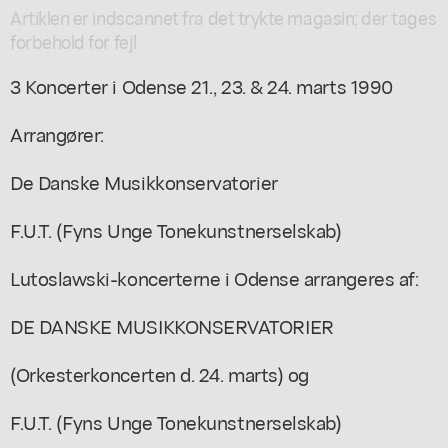
Artiklen er indscannet fra det trykte magasin; der tages
forbehold for fejl
3 Koncerter i Odense 21., 23. & 24. marts 1990
Arrangører:
De Danske Musikkonservatorier
F.U.T. (Fyns Unge Tonekunstnerselskab)
Lutoslawski-koncerterne i Odense arrangeres af:
DE DANSKE MUSIKKONSERVATORIER
(Orkesterkoncerten d. 24. marts) og
F.U.T. (Fyns Unge Tonekunstnerselskab)