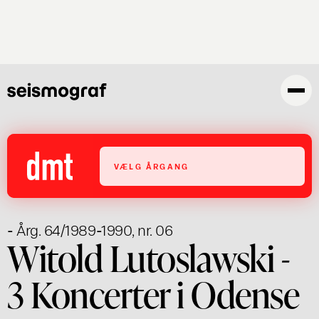
Gå
til
hovedindhold
VÆLG ÅRGANG
- Årg. 64/1989-1990, nr. 06
Witold Lutoslawski -
3 Koncerter i Odense