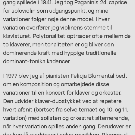
gang spillede i 1941. Jeg tog Paganinis 24. caprice
for soloviolin som udgangspunkt, og mine
variationer følger nøje denne model. I hver
variation overfører jeg violinens stemme til
klaviaturet. Polytonalitet optræder ofte mellem de
to klaverer, men tonaliteten er og bliver den
dominerende kraft med hyppige traditionelle
dominant-tonika kadencer.
I 1977 blev jeg af pianisten Felicja Blumental bedt
om en komposition og omarbejdede disse
variationer til en koncert for klaver og orkester.
Den udvider klaver-duostykket ved at repetere
hvert afsnit (bortset fra selve temaet og 10. og 11.
variation) med solisten og orkestret alternerende,
når hver variation spilles anden gang. Derudover er
der kun få ændringer i selve musikken. Blumental