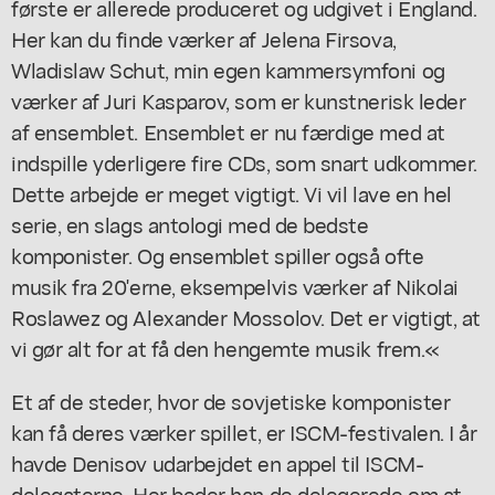
første er allerede produceret og udgivet i England.
Her kan du finde værker af Jelena Firsova,
Wladislaw Schut, min egen kammersymfoni og
værker af Juri Kasparov, som er kunstnerisk leder
af ensemblet. Ensemblet er nu færdige med at
indspille yderligere fire CDs, som snart udkommer.
Dette arbejde er meget vigtigt. Vi vil lave en hel
serie, en slags antologi med de bedste
komponister. Og ensemblet spiller også ofte
musik fra 20'erne, eksempelvis værker af Nikolai
Roslawez og Alexander Mossolov. Det er vigtigt, at
vi gør alt for at få den hengemte musik frem.«
Et af de steder, hvor de sovjetiske komponister
kan få deres værker spillet, er ISCM-festivalen. I år
havde Denisov udarbejdet en appel til ISCM-
delegaterne. Her beder han de delegerede om at