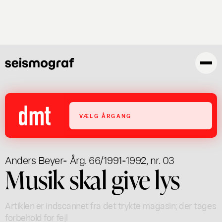
Gå
til
hovedindhold
VÆLG ÅRGANG
Anders Beyer
- Årg. 66/1991-1992, nr. 03
Musik skal give lys
Artiklen er indscannet fra det trykte magasin; der tages
forbehold for fejl