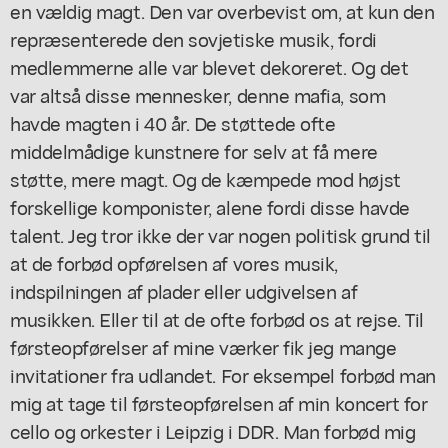
en vældig magt. Den var overbevist om, at kun den
repræsenterede den sovjetiske musik, fordi
medlemmerne alle var blevet dekoreret. Og det
var altså disse mennesker, denne mafia, som
havde magten i 40 år. De støttede ofte
middelmådige kunstnere for selv at få mere
støtte, mere magt. Og de kæmpede mod højst
forskellige komponister, alene fordi disse havde
talent. Jeg tror ikke der var nogen politisk grund til
at de forbød opførelsen af vores musik,
indspilningen af plader eller udgivelsen af
musikken. Eller til at de ofte forbød os at rejse. Til
førsteopførelser af mine værker fik jeg mange
invitationer fra udlandet. For eksempel forbød man
mig at tage til førsteopførelsen af min koncert for
cello og orkester i Leipzig i DDR. Man forbød mig