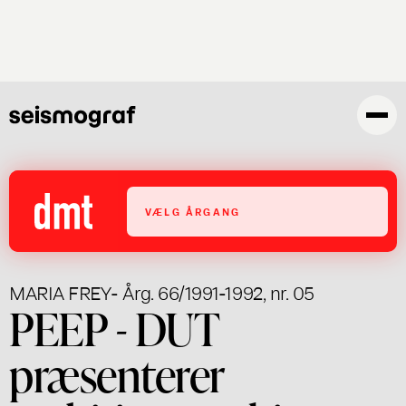
Gå
til
hovedindhold
VÆLG ÅRGANG
MARIA FREY
- Årg. 66/1991-1992, nr. 05
PEEP - DUT
præsenterer