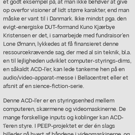
et godt eksempel på, at man ikke behøver at give
op overfor visioner af lidt større karakter, end man
måske er vant til i Danmark. Ikke mindst pga. den
evigt-energiske DUT-formand Kuno Kjærbye
Kristensen er det, i samarbejde med fundraisor'en
Lone Ømann, lykkedes at få finansieret denne
ressourcekrævende sag, der med al sin teknik, bl.a.
en til lejligheden udviklet computer-styrings-dims,
en såkaldt ACD-l'er, kan lede tankerne hen på en
audio/video-apparat-messe i Bellacentret eller et
afsnit af en sience-fiction-serie.
Denne ACD-l'er er en styringsenhed mellem
computeren, skærmene og videomaskinerne. De
mange forskellige inputs og koblinger kan ACD-
1'eren styre. I PEEP-projektet er der én slags
billeder på hvert af båndene i videomaskinerne, og