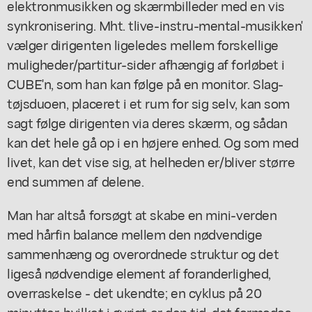
elektronmusikken og skærmbilleder med en vis
synkronisering. Mht. tlive-instru-mental-musikken'
vælger dirigenten ligeledes mellem forskellige
muligheder/partitur-sider afhængig af forløbet i
CUBE'n, som han kan følge på en monitor. Slag-
tøjsduoen, placeret i et rum for sig selv, kan som
sagt følge dirigenten via deres skærm, og sådan
kan det hele gå op i en højere enhed. Og som med
livet, kan det vise sig, at helheden er/bliver større
end summen af delene.
Man har altså forsøgt at skabe en mini-verden
med hårfin balance mellem den nødvendige
sammenhæng og overordnede struktur og det
ligeså nødvendige element af foranderlighed,
overraskelse - det ukendte; en cyklus på 20
minutter, hvilket i øvrigt er den tid, det formodes,