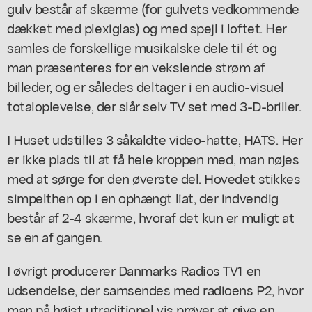
gulv består af skærme (for gulvets vedkommende
dækket med plexiglas) og med spejl i loftet. Her
samles de forskellige musikalske dele til ét og
man præsenteres for en vekslende strøm af
billeder, og er således deltager i en audio-visuel
totaloplevelse, der slår selv TV set med 3-D-briller.
I Huset udstilles 3 såkaldte video-hatte, HATS. Her
er ikke plads til at få hele kroppen med, man nøjes
med at sørge for den øverste del. Hovedet stikkes
simpelthen op i en ophængt liat, der indvendig
består af 2-4 skærme, hvoraf det kun er muligt at
se en af gangen.
I øvrigt producerer Danmarks Radios TV1 en
udsendelse, der samsendes med radioens P2, hvor
man på højst utraditionel vis prøver at give en