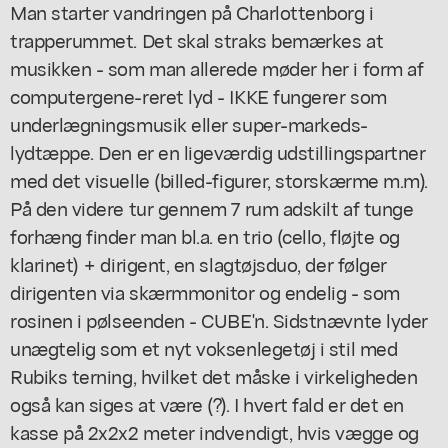
Man starter vandringen på Charlottenborg i
trapperummet. Det skal straks bemærkes at
musikken - som man allerede møder her i form af
computergene-reret lyd - IKKE fungerer som
underlægningsmusik eller super-markeds-
lydtæppe. Den er en ligeværdig udstillingspartner
med det visuelle (billed-figurer, storskærme m.m).
På den videre tur gennem 7 rum adskilt af tunge
forhæng finder man bl.a. en trio (cello, fløjte og
klarinet) + dirigent, en slagtøjsduo, der følger
dirigenten via skærmmonitor og endelig - som
rosinen i pølseenden - CUBE'n. Sidstnævnte lyder
unægtelig som et nyt voksenlegetøj i stil med
Rubiks terning, hvilket det måske i virkeligheden
også kan siges at være (?). I hvert fald er det en
kasse på 2x2x2 meter indvendigt, hvis vægge og