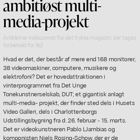
ambitiøst multi-
media-projekt
Artiklen er indscannet fra det trykte magasin; der tages
forbehold for fejl
Hvad er det, der består af mere end 168 monitorer,
38 videomaskiner, computere, musikere og
elektrofoni? Det er hovedattraktionen i
vinterprogrammet fra Det Unge
Tonekunstnerselskab, DUT; et gigantisk anlagt
multi-media- projekt, der finder sted dels i Husets
Video Galleri, dels i Charlottenborgs
Udstillingsbygning fra d. 26. februar - 15. marts.
Det er videokunstneren Pablo LJambias og
komponisten Niels Rosing-Schow, der er de