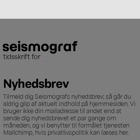
tidsskrift for
...
Nyhedsbrev
Tilmeld dig Seismografs nyhedsbrev; så går du
aldrig glip af aktuelt indhold på hjemmesiden. Vi
bruger ikke din mailadresse til andet end at
sende dig nyhedsbrevet et par gange om
måneden, og vi benytter til formålet tjenesten
Mailchimp, hvis privatlivspolitik kan læses
her
.