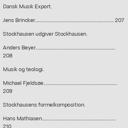
Dansk Musik Export.
Jens Brincker.............................................................................. 207
Stockhausen udgiver Stockhausen.
Anders Beyer...............................................................................
208
Musik og teologi.
Michael Fjeldsøe.........................................................................
209
Stockhausens formelkomposition.
Hans Mathiasen.........................................................................
210