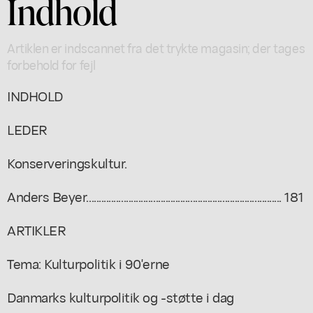
Indhold
Artiklen er indscannet fra det trykte magasin; der tages
forbehold for fejl
INDHOLD
LEDER
Konserveringskultur.
Anders Beyer............................................................................... 181
ARTIKLER
Tema: Kulturpolitik i 90'erne
Danmarks kulturpolitik og -støtte i dag