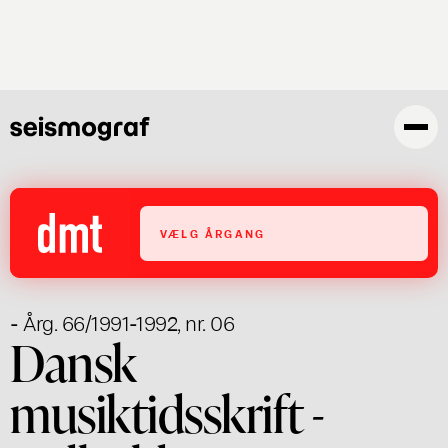
Gå
til
hovedindhold
VÆLG ÅRGANG
- Årg. 66/1991-1992, nr. 06
Dansk
musiktidsskrift -