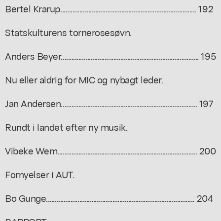
Bertel Krarup.............................................................................. 192
Statskulturens tornerosesøvn.
Anders Beyer............................................................................... 195
Nu eller aldrig for MIC og nybagt leder.
Jan Andersen.............................................................................. 197
Rundt i landet efter ny musik.
Vibeke Wem................................................................................ 200
Fornyelser i AUT.
Bo Gunge..................................................................................... 204