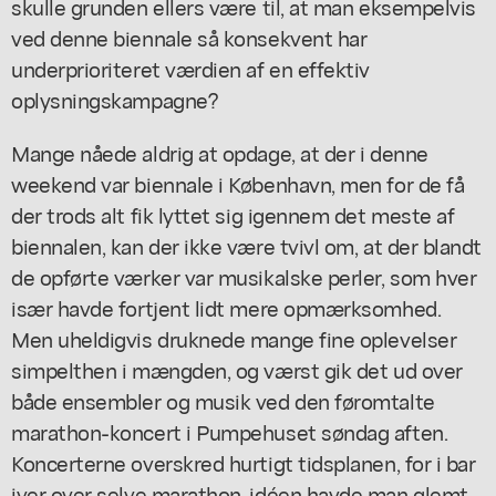
skulle grunden ellers være til, at man eksempelvis
ved denne biennale så konsekvent har
underprioriteret værdien af en effektiv
oplysningskampagne?
Mange nåede aldrig at opdage, at der i denne
weekend var biennale i København, men for de få
der trods alt fik lyttet sig igennem det meste af
biennalen, kan der ikke være tvivl om, at der blandt
de opførte værker var musikalske perler, som hver
især havde fortjent lidt mere opmærksomhed.
Men uheldigvis druknede mange fine oplevelser
simpelthen i mængden, og værst gik det ud over
både ensembler og musik ved den føromtalte
marathon-koncert i Pumpehuset søndag aften.
Koncerterne overskred hurtigt tidsplanen, for i bar
iver over selve marathon-idéen havde man glemt