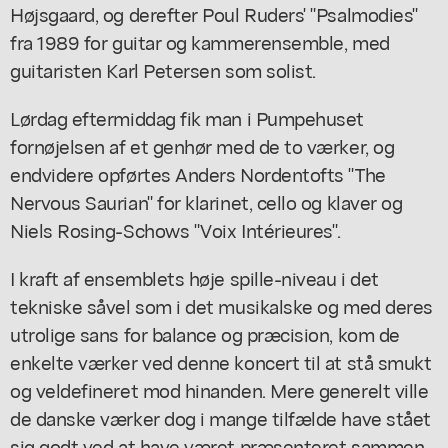
Højsgaard, og derefter Poul Ruders' "Psalmodies"
fra 1989 for guitar og kammerensemble, med
guitaristen Karl Petersen som solist.
Lørdag eftermiddag fik man i Pumpehuset
fornøjelsen af et genhør med de to værker, og
endvidere opførtes Anders Nordentofts "The
Nervous Saurian" for klarinet, cello og klaver og
Niels Rosing-Schows "Voix Intérieures".
I kraft af ensemblets høje spille-niveau i det
tekniske såvel som i det musikalske og med deres
utrolige sans for balance og præcision, kom de
enkelte værker ved denne koncert til at stå smukt
og veldefineret mod hinanden. Mere generelt ville
de danske værker dog i mange tilfælde have stået
sig godt ved at have været præsenteret sammen