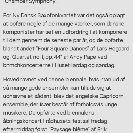
"Chamber Symphony".
For Ny Dansk Saxofonkvartet var det også oplagt
at opføre nogle af de mange værker, som danske
komponister har set en udfordring i at komponere
til dem gennem de seneste par år, og de opførte
blandt andet "Four Square Dances" af Lars Hegaard
og "Quartet no. l, op. 44" af Andy Pape ved
bnmchkoncerterne i Huset lørdag og søndag.
Hovednavnet ved denne biennale, hvis man ud af
så mange gode ensembler kan tillade sig at
udnævne et sådant, blev det engelske Capricorn
ensemble, der især består af forholdsvis unge
musikere. De opførte ved biennalens
åbningskoncert i rådhusets festsal fredag
eftermiddag først "Paysage blême" af Erik