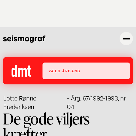
Gå
til
hovedindhold
VÆLG ÅRGANG
Lotte Rønne
- Årg. 67/1992-1993, nr.
Frederiksen
04
De gode viljers
kræfter