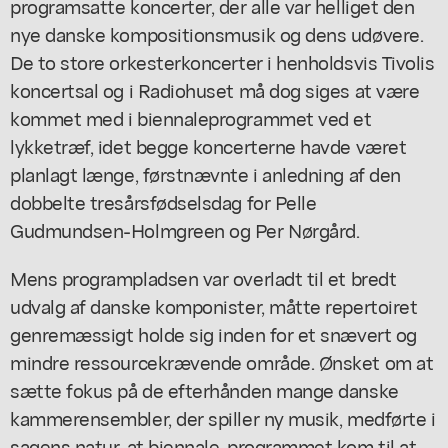
programsatte koncerter, der alle var helliget den
nye danske kompositionsmusik og dens udøvere.
De to store orkesterkoncerter i henholdsvis Tivolis
koncertsal og i Radiohuset må dog siges at være
kommet med i biennaleprogrammet ved et
lykketræf, idet begge koncerterne havde været
planlagt længe, førstnævnte i anledning af den
dobbelte tresårsfødselsdag for Pelle
Gudmundsen-Holmgreen og Per Nørgård.
Mens programpladsen var overladt til et bredt
udvalg af danske komponister, måtte repertoiret
genremæssigt holde sig inden for et snævert og
mindre ressourcekrævende område. Ønsket om at
sætte fokus på de efterhånden mange danske
kammerensembler, der spiller ny musik, medførte i
sagens natur, at biennale-programmet kom til at