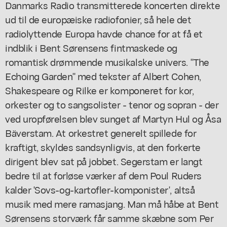
Danmarks Radio transmitterede koncerten direkte
ud til de europæiske radiofonier, så hele det
radiolyttende Europa havde chance for at få et
indblik i Bent Sørensens fintmaskede og
romantisk drømmende musikalske univers. "The
Echoing Garden" med tekster af Albert Cohen,
Shakespeare og Rilke er komponeret for kor,
orkester og to sangsolister - tenor og sopran - der
ved uropførelsen blev sunget af Martyn Hul og Åsa
Bäverstam. At orkestret generelt spillede for
kraftigt, skyldes sandsynligvis, at den forkerte
dirigent blev sat på jobbet. Segerstam er langt
bedre til at forløse værker af dem Poul Ruders
kalder 'Sovs-og-kartofler-komponister', altså
musik med mere ramasjang. Man må håbe at Bent
Sørensens storværk får samme skæbne som Per