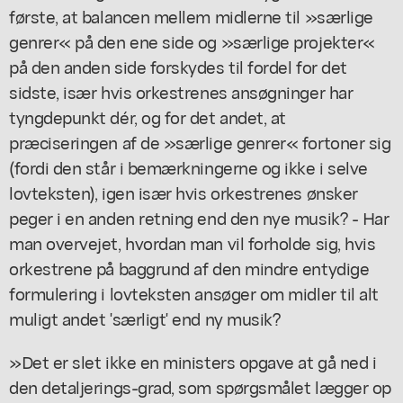
første, at balancen mellem midlerne til »særlige
genrer« på den ene side og »særlige projekter«
på den anden side forskydes til fordel for det
sidste, især hvis orkestrenes ansøgninger har
tyngdepunkt dér, og for det andet, at
præciseringen af de »særlige genrer« fortoner sig
(fordi den står i bemærkningerne og ikke i selve
lovteksten), igen især hvis orkestrenes ønsker
peger i en anden retning end den nye musik? - Har
man overvejet, hvordan man vil forholde sig, hvis
orkestrene på baggrund af den mindre entydige
formulering i lovteksten ansøger om midler til alt
muligt andet 'særligt' end ny musik?
»Det er slet ikke en ministers opgave at gå ned i
den detaljerings-grad, som spørgsmålet lægger op