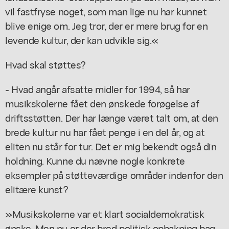
vil fastfryse noget, som man lige nu har kunnet
blive enige om. Jeg tror, der er mere brug for en
levende kultur, der kan udvikle sig.«
Hvad skal støttes?
- Hvad angår afsatte midler for 1994, så har
musikskolerne fået den ønskede forøgelse af
driftsstøtten. Der har længe været talt om, at den
brede kultur nu har fået penge i en del år, og at
eliten nu står for tur. Det er mig bekendt også din
holdning. Kunne du nævne nogle konkrete
eksempler på støtteværdige områder indenfor den
elitære kunst?
»Musikskolerne var et klart socialdemokratisk
ønske. Men nu er der bred politisk opbakning bag