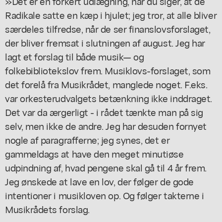
»Det er en forkert udlægning, når du siger, at de
Radikale satte en kæp i hjulet; jeg tror, at alle bliver
særdeles tilfredse, når de ser finanslovsforslaget,
der bliver fremsat i slutningen af august. Jeg har
lagt et forslag til både musik— og
folkebibliotekslov frem. Musiklovs-forslaget, som
det forelå fra Musikrådet, manglede noget. F.eks.
var orkesterudvalgets betænkning ikke inddraget.
Det var da ærgerligt - i rådet tænkte man på sig
selv, men ikke de andre. Jeg har desuden fornyet
nogle af paragrafferne; jeg synes, det er
gammeldags at have den meget minutiøse
udpindning af, hvad pengene skal gå til 4 år frem.
Jeg ønskede at lave en lov, der følger de gode
intentioner i musikloven op. Og følger takterne i
Musikrådets forslag.