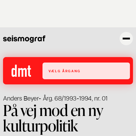
Gå
til
hovedindhold
VÆLG ÅRGANG
Anders Beyer
- Årg. 68/1993-1994, nr. 01
På vej mod en ny
kulturpolitik