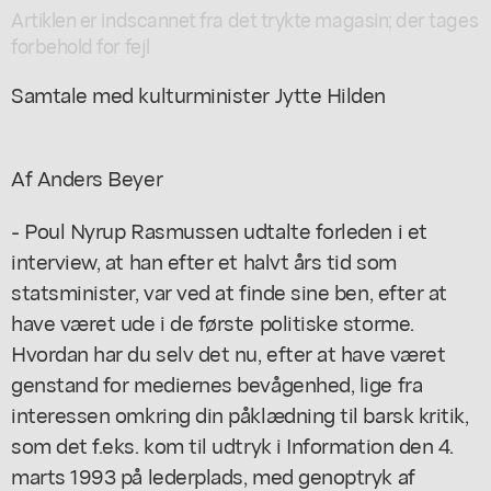
Artiklen er indscannet fra det trykte magasin; der tages
forbehold for fejl
Samtale med kulturminister Jytte Hilden
Af Anders Beyer
- Poul Nyrup Rasmussen udtalte forleden i et
interview, at han efter et halvt års tid som
statsminister, var ved at finde sine ben, efter at
have været ude i de første politiske storme.
Hvordan har du selv det nu, efter at have været
genstand for mediernes bevågenhed, lige fra
interessen omkring din påklædning til barsk kritik,
som det f.eks. kom til udtryk i Information den 4.
marts 1993 på lederplads, med genoptryk af